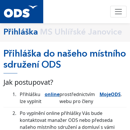
Přihláška
MS Uhlířské Janovice
Přihláška do našeho místního
sdružení ODS
Jak postupovat?
Přihlášku
online
prostřednictvím
MojeODS
.
lze vyplnit
webu pro členy
Po vyplnění online přihlášky Vás bude
kontaktovat manažer ODS nebo předseda
našeho místního sdružení a domluví s vámi