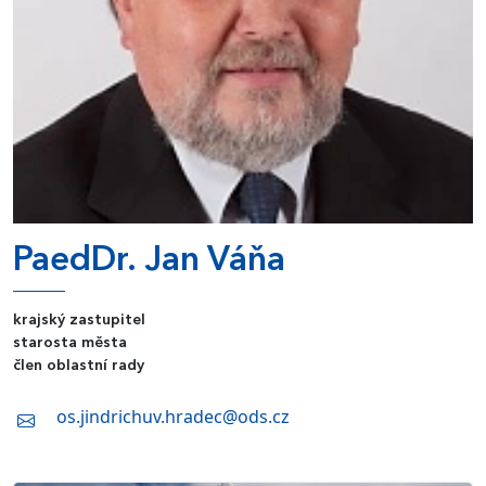
PaedDr. Jan Váňa
krajský zastupitel
starosta města
člen oblastní rady
os.jindrichuv.hradec@ods.cz