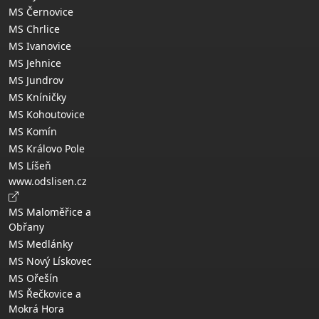
MS Černovice
MS Chrlice
MS Ivanovice
MS Jehnice
MS Jundrov
MS Kníničky
MS Kohoutovice
MS Komín
MS Královo Pole
MS Líšeň
www.odslisen.cz
MS Maloměřice a
Obřany
MS Medlánky
MS Nový Lískovec
MS Ořešín
MS Řečkovice a
Mokrá Hora