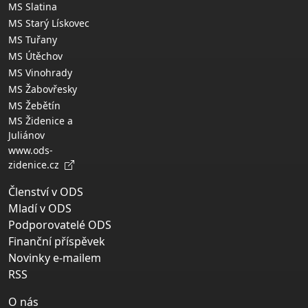
MS Slatina
MS Starý Lískovec
MS Tuřany
MS Útěchov
MS Vinohrady
MS Žabovřesky
MS Žebětín
MS Židenice a
Juliánov
www.ods-
zidenice.cz
Členství v ODS
Mladí v ODS
Podporovatelé ODS
Finanční příspěvek
Novinky e-mailem
RSS
O nás