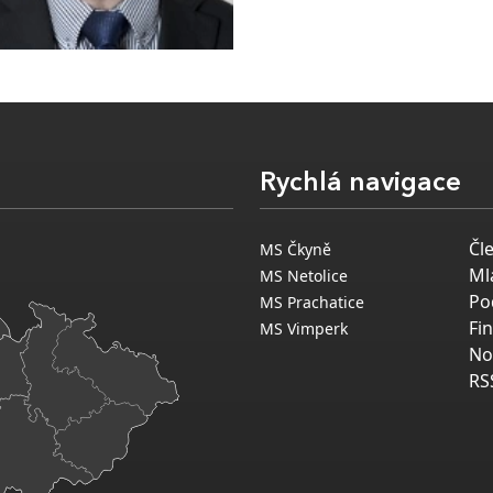
Rychlá navigace
Čl
MS Čkyně
Ml
MS Netolice
Po
MS Prachatice
Fi
MS Vimperk
No
RS