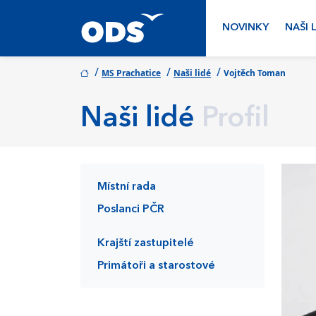
NOVINKY
NAŠI 
/
/
/
MS Prachatice
Naši lidé
Vojtěch Toman
Naši lidé
Profil
Místní rada
Poslanci PČR
Krajští zastupitelé
Primátoři a starostové