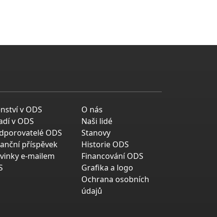
enství v ODS
O nás
adí v ODS
Naši lidé
dporovatelé ODS
Stanovy
nanční příspěvek
Historie ODS
vinky e-mailem
Financování ODS
S
Grafika a logo
Ochrana osobních
údajů