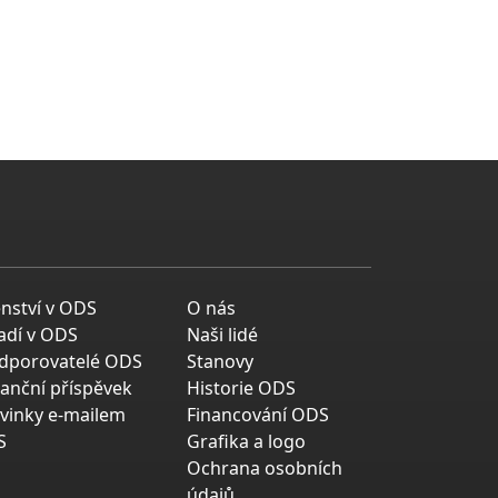
enství v ODS
O nás
adí v ODS
Naši lidé
dporovatelé ODS
Stanovy
nanční příspěvek
Historie ODS
vinky e-mailem
Financování ODS
S
Grafika a logo
Ochrana osobních
údajů