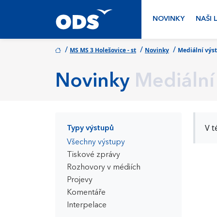
NOVINKY
NAŠI 
/
/
/
MS MS 3 Holešovice - st
Novinky
Mediální výs
Novinky
Mediální
V t
Typy výstupů
Všechny výstupy
Tiskové zprávy
Rozhovory v médiích
Projevy
Komentáře
Interpelace