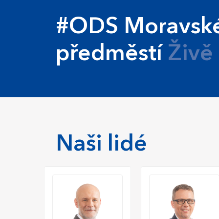
#ODS Moravsk
předměstí
Živě
Naši lidé