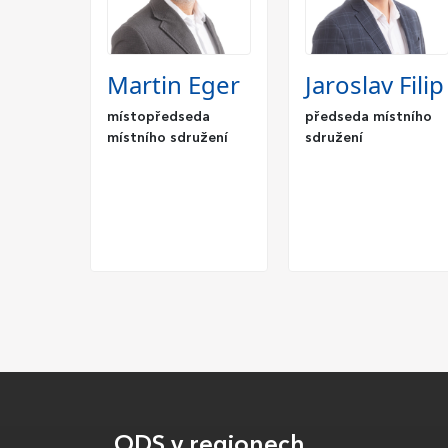
Martin Eger
Jaroslav Filip
místopředseda
předseda místního
místního sdružení
sdružení
ODS v regionech