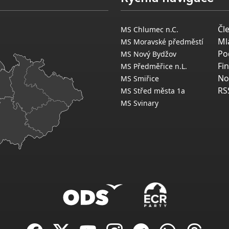
Čl
MS Chlumec n.C.
Ml
MS Moravské předměstí
Po
MS Nový Bydžov
Fi
MS Předměřice n.L.
No
MS Smiřice
RS
MS Střed města 1a
MS Svinary