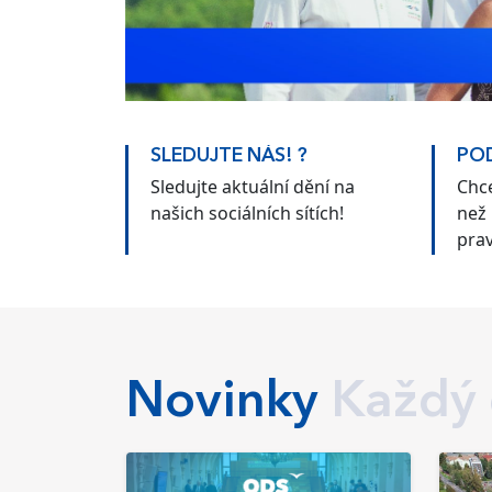
SLEDUJTE NÁS! ?
POD
Sledujte aktuální dění na
Chce
našich sociálních sítích!
než 
prav
pod
Novinky
Každý