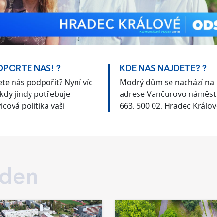
POŘTE NÁS! ?
KDE NÁS NAJDETE? ?
te nás podpořit? Nyní víc
Modrý dům se nachází na
kdy jindy potřebuje
adrese Vančurovo náměst
icová politika vaši
663, 500 02, Hradec Králov
poru.
 den