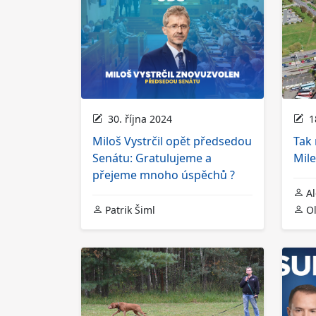
30. října 2024
18
Miloš Vystrčil opět předsedou
Tak 
Senátu: Gratulujeme a
Mile
přejeme mnoho úspěchů ?
Al
Patrik Šiml
Ol