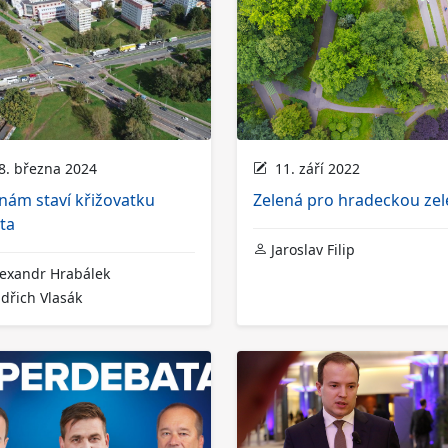
. března 2024
11. září 2022
nám staví křižovatku
Zelená pro hradeckou zel
ta
Jaroslav Filip
exandr Hrabálek
dřich Vlasák