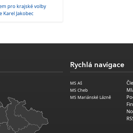
em pro krajské volby
e Karel Jakobec
Rychlá navigace
Čl
MS Aš
Ml
MS Cheb
Po
MS Mariánské Lázně
Fi
No
RS