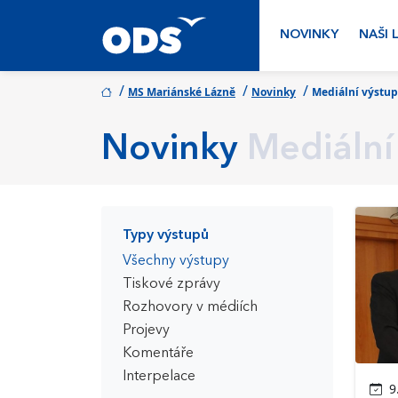
NOVINKY
NAŠI 
/
/
/
MS Mariánské Lázně
Novinky
Mediální výstu
Novinky
Mediální
Typy výstupů
Všechny výstupy
Tiskové zprávy
Rozhovory v médiích
Projevy
Komentáře
Interpelace
9.