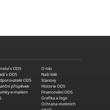
enství v ODS
O nás
adí v ODS
Naši lidé
dporovatelé ODS
Stanovy
nanční příspěvek
Historie ODS
vinky e-mailem
Financování ODS
S
Grafika a logo
Ochrana osobních
údajů