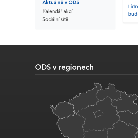
Aktuálně v ODS
Lídr
Kalendář akcí
bud
Sociální sítě
ODS v regionech