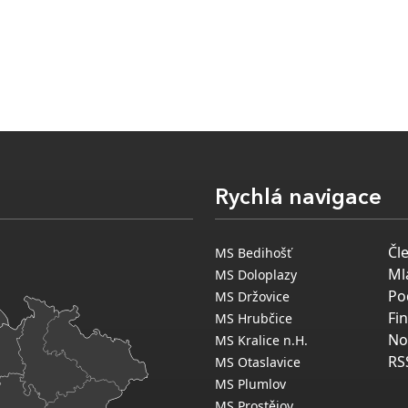
Rychlá navigace
Čl
MS Bedihošť
Ml
MS Doloplazy
Po
MS Držovice
Fi
MS Hrubčice
No
MS Kralice n.H.
RS
MS Otaslavice
MS Plumlov
MS Prostějov