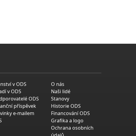
enství v ODS
O nás
adí v ODS
Naši lidé
dporovatelé ODS
Stanovy
nanční příspěvek
Historie ODS
vinky e-mailem
Financování ODS
S
Grafika a logo
Ochrana osobních
údajů