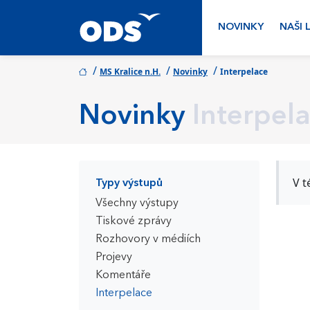
NOVINKY
NAŠI 
/
/
/
MS Kralice n.H.
Novinky
Interpelace
Novinky
Interpel
V t
Typy výstupů
Všechny výstupy
Tiskové zprávy
Rozhovory v médiích
Projevy
Komentáře
Interpelace