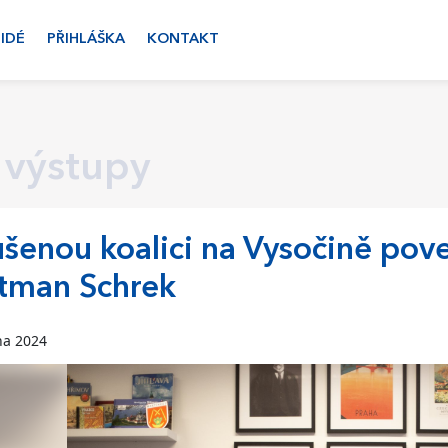
LIDÉ
PŘIHLÁŠKA
KONTAKT
 výstupy
šenou koalici na Vysočině pov
tman Schrek
na 2024