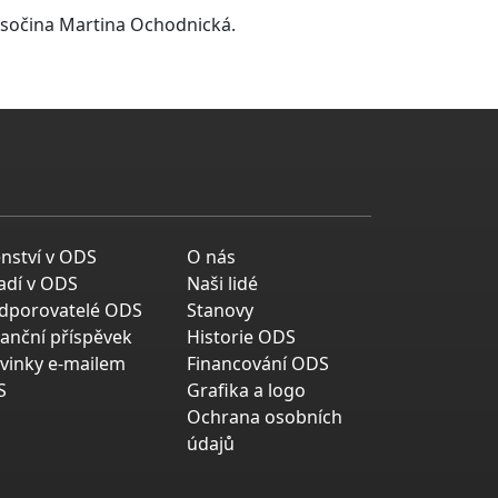
sočina Martina Ochodnická.
enství v ODS
O nás
adí v ODS
Naši lidé
dporovatelé ODS
Stanovy
nanční příspěvek
Historie ODS
vinky e-mailem
Financování ODS
S
Grafika a logo
Ochrana osobních
údajů