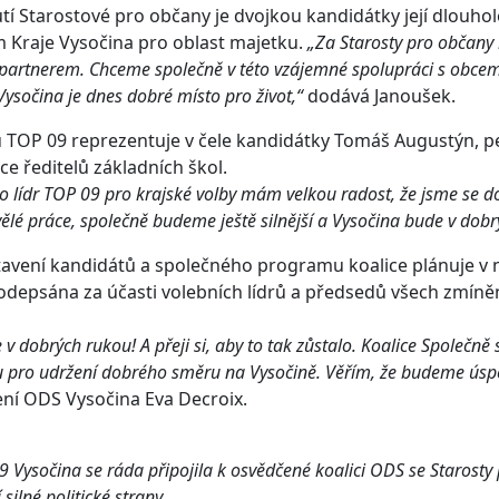
tí Starostové pro občany je dvojkou kandidátky její dlouhol
 Kraje Vysočina pro oblast majetku.
„Za Starosty pro občany 
partnerem. Chceme společně v této vzájemné spolupráci s obcemi
Vysočina je dnes dobré místo pro život,“
dodává Janoušek.
 TOP 09 reprezentuje v čele kandidátky Tomáš Augustýn, ped
ce ředitelů základních škol.
o lídr TOP 09 pro krajské volby mám velkou radost, že jsme se doh
ělé práce, společně budeme ještě silnější a Vysočina bude v dobr
avení kandidátů a společného programu koalice plánuje v n
odepsána za účasti volebních lídrů a předsedů všech zmíně
e v dobrých rukou! A přeji si, aby to tak zůstalo. Koalice Společn
u pro udržení dobrého směru na Vysočině. Věřím, že budeme úsp
ní ODS Vysočina Eva Decroix.
 Vysočina se ráda připojila k osvědčené koalici ODS se Starosty 
 silné politické strany