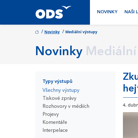
NOVINKY
NAŠI 
/
/
Novinky
Mediální výstupy
Novinky
Mediální
Zku
Typy výstupů
hej
Všechny výstupy
Tiskové zprávy
4. dub
Rozhovory v médiích
Projevy
Komentáře
Interpelace