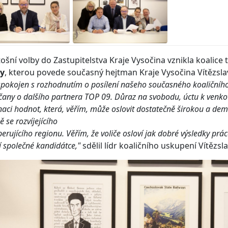
tošní volby do Zastupitelstva Kraje Vysočina vznikla koalice
y
, kterou povede současný hejtman Kraje Vysočina Vítězsla
spokojen s rozhodnutím o posílení našeho současného koaličníh
čany o dalšího partnera TOP 09. Důraz na svobodu, úctu k venkov
aci hodnot, která, věřím, může oslovit dostatečně širokou a demo
 se rozvíjejícího
erujícího regionu. Věřím, že voliče osloví jak dobré výsledky prá
í společné kandidátce,"
sdělil lídr koaličního uskupení Vítězsl