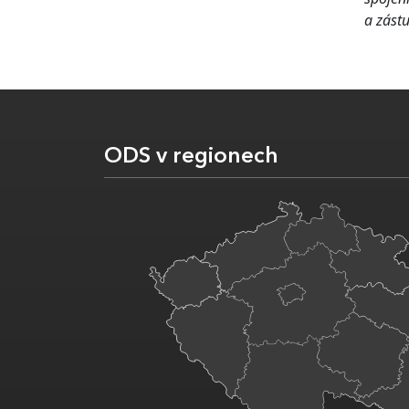
a zást
ODS v regionech