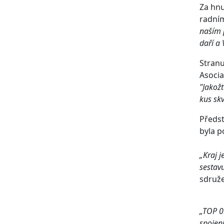
Za hnu
radním
naším 
daří a 
Stranu
Asocia
"Jakožt
kus skv
Předst
byla p
„Kraj j
sestav
sdruže
„TOP 09
spojení