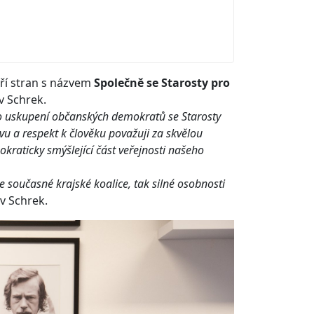
 tří stran s názvem
Společně se Starosty pro
v Schrek.
o uskupení občanských demokratů se Starosty
u a respekt k člověku považuji za skvělou
kraticky smýšlející část veřejnosti našeho
ce současné krajské koalice, tak silné osobnosti
av Schrek.