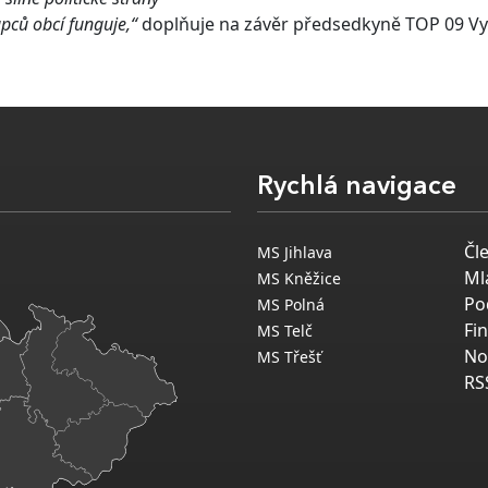
upců obcí funguje,“
doplňuje na závěr předsedkyně TOP 09 Vy
Rychlá navigace
Čl
MS Jihlava
Ml
MS Kněžice
Po
MS Polná
Fi
MS Telč
No
MS Třešť
RS