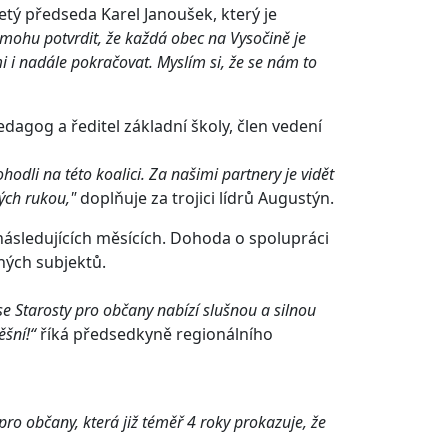
etý předseda Karel Janoušek, který je
mohu potvrdit, že každá obec na Vysočině je
 i nadále pokračovat. Myslím si, že se nám to
agog a ředitel základní školy, člen vedení
odli na této koalici. Za našimi partnery je vidět
ých rukou,"
doplňuje za trojici lídrů Augustýn.
ásledujících měsících. Dohoda o spolupráci
ných subjektů.
ě se Starosty pro občany nabízí slušnou a silnou
ěšní!“
říká předsedkyně regionálního
pro občany, která již téměř 4 roky prokazuje, že