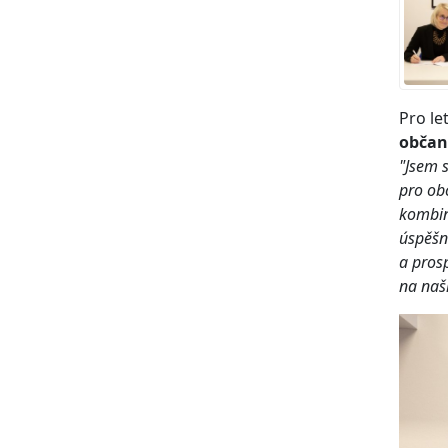
Pro le
občan
"Jsem 
pro ob
kombin
úspěšně
a prosp
na naš