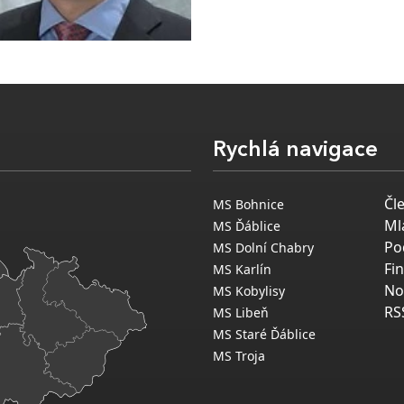
Rychlá navigace
Čl
MS Bohnice
Ml
MS Ďáblice
Po
MS Dolní Chabry
Fi
MS Karlín
No
MS Kobylisy
RS
MS Libeň
MS Staré Ďáblice
MS Troja