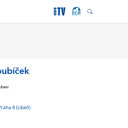
oubíček
užení
Praha 8 (Libeň)