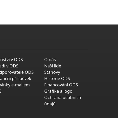
enství v ODS
O nás
adí v ODS
Naši lidé
dporovatelé ODS
Stanovy
nanční příspěvek
Historie ODS
vinky e-mailem
Financování ODS
S
Grafika a logo
Ochrana osobních
údajů