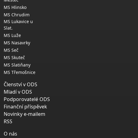
MS Hlinsko
MS Chrudim
MS Lukavice u
Slat.
MS Luže
MS Nasavrky
MS Seč
MS Skuteč
MS Slatiňany
MS Třemošnice
Členství v ODS
Mladí v ODS
Podporovatelé ODS
Finanční příspěvek
Novinky e-mailem
RSS
O nás