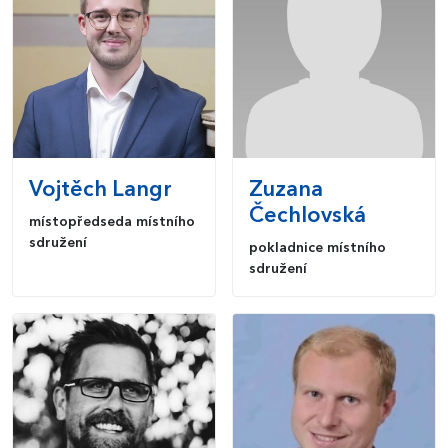
Vojtěch
Langr
Zuzana
Čechlovská
místopředseda místního
sdružení
pokladnice místního
sdružení