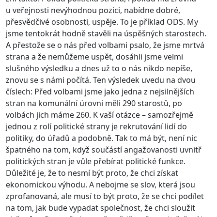
u veřejnosti nevýhodnou pozici, nabídne dobré,
přesvědčivé osobnosti, uspěje. To je příklad ODS. My
jsme tentokrát hodně stavěli na úspěšných starostech.
A přestože se o nás před volbami psalo, že jsme mrtvá
strana a že nemůžeme uspět, dosáhli jsme velmi
slušného výsledku a dnes už to o nás nikdo nepíše,
znovu se s námi počítá. Ten výsledek uvedu na dvou
číslech: Před volbami jsme jako jedna z nejsilnějších
stran na komunální úrovni měli 290 starostů, po
volbách jich máme 260. K vaší otázce – samozřejmě
jednou z rolí politické strany je rekrutování lidí do
politiky, do úřadů a podobně. Tak to má být, není nic
špatného na tom, když součástí angažovanosti uvnitř
politických stran je vůle přebírat politické funkce.
Důležité je, že to nesmí být proto, že chci získat
ekonomickou výhodu. A nebojme se slov, která jsou
zprofanovaná, ale musí to být proto, že se chci podílet
na tom, jak bude vypadat společnost, že chci sloužit