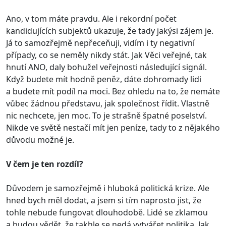
Ano, v tom máte pravdu. Ale i rekordní počet
kandidujících subjektů ukazuje, že tady jakýsi zájem je.
Já to samozřejmě nepřeceňuji, vidím i ty negativní
případy, co se neměly nikdy stát. Jak Věci veřejné, tak
hnutí ANO, daly bohužel veřejnosti následující signál.
Když budete mít hodně peněz, dáte dohromady lidi
a budete mít podíl na moci. Bez ohledu na to, že nemáte
vůbec žádnou představu, jak společnost řídit. Vlastně
nic nechcete, jen moc. To je strašně špatné poselství.
Nikde ve světě nestačí mít jen peníze, tady to z nějakého
důvodu možné je.
V čem je ten rozdíl?
Důvodem je samozřejmě i hluboká politická krize. Ale
hned bych měl dodat, a jsem si tím naprosto jist, že
tohle nebude fungovat dlouhodobě. Lidé se zklamou
a budou vědět, že takhle se nedá vytvářet politika. Jak