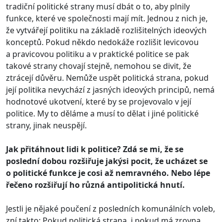
tradiční politické strany musí dbát o to, aby plnily
funkce, které ve společnosti mají mít. Jednou z nich je,
že vytvářejí politiku na základě rozlišitelných ideových
konceptů. Pokud někdo nedokáže rozlišit levicovou
a pravicovou politiku a v praktické politice se pak
takové strany chovají stejně, nemohou se divit, že
ztrácejí důvěru. Nemůže uspět politická strana, pokud
její politika nevychází z jasných ideových principů, nemá
hodnotové ukotvení, které by se projevovalo v její
politice. My to děláme a musí to dělat i jiné politické
strany, jinak neuspějí.
Jak přitáhnout lidi k politice? Zdá se mi, že se
poslední dobou rozšiřuje jakýsi pocit, že ucházet se
o politické funkce je cosi až nemravného. Nebo lépe
řečeno rozšiřují ho různá antipolitická hnutí.
Jestli je nějaké poučení z posledních komunálních voleb,
zní takto: Pokud politická strana, i pokud má zrovna