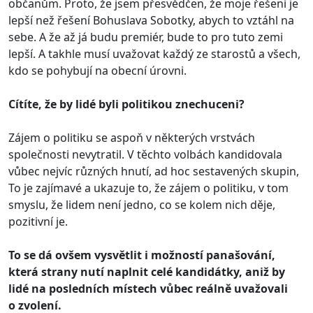
občanům. Proto, že jsem přesvědčen, že moje řešení je
lepší než řešení Bohuslava Sobotky, abych to vztáhl na
sebe. A že až já budu premiér, bude to pro tuto zemi
lepší. A takhle musí uvažovat každý ze starostů a všech,
kdo se pohybují na obecní úrovni.
Cítíte, že by lidé byli politikou znechuceni?
Zájem o politiku se aspoň v některých vrstvách
společnosti nevytratil. V těchto volbách kandidovala
vůbec nejvíc různých hnutí, ad hoc sestavených skupin,
To je zajímavé a ukazuje to, že zájem o politiku, v tom
smyslu, že lidem není jedno, co se kolem nich děje,
pozitivní je.
To se dá ovšem vysvětlit i možností panašování,
která strany nutí naplnit celé kandidátky, aniž by
lidé na posledních místech vůbec reálně uvažovali
o zvolení.