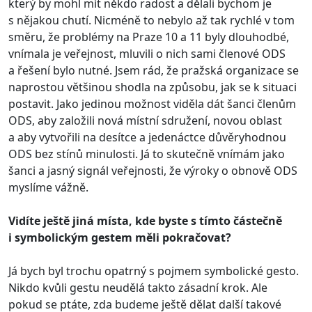
který by mohl mít někdo radost a dělali bychom je
s nějakou chutí. Nicméně to nebylo až tak rychlé v tom
směru, že problémy na Praze 10 a 11 byly dlouhodbé,
vnímala je veřejnost, mluvili o nich sami členové ODS
a řešení bylo nutné. Jsem rád, že pražská organizace se
naprostou většinou shodla na způsobu, jak se k situaci
postavit. Jako jedinou možnost viděla dát šanci členům
ODS, aby založili nová místní sdružení, novou oblast
a aby vytvořili na desítce a jedenáctce důvěryhodnou
ODS bez stínů minulosti. Já to skutečně vnímám jako
šanci a jasný signál veřejnosti, že výroky o obnově ODS
myslíme vážně.
Vidíte ještě jiná místa, kde byste s tímto částečně
i symbolickým gestem měli pokračovat?
Já bych byl trochu opatrný s pojmem symbolické gesto.
Nikdo kvůli gestu neudělá takto zásadní krok. Ale
pokud se ptáte, zda budeme ještě dělat další takové