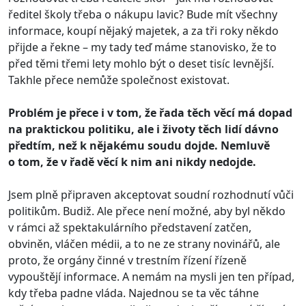
ředitel školy třeba o nákupu lavic? Bude mít všechny
informace, koupí nějaký majetek, a za tři roky někdo
přijde a řekne – my tady teď máme stanovisko, že to
před těmi třemi lety mohlo být o deset tisíc levnější.
Takhle přece nemůže společnost existovat.
Problém je přece i v tom, že řada těch věcí má dopad
na praktickou politiku, ale i životy těch lidí dávno
předtím, než k nějakému soudu dojde. Nemluvě
o tom, že v řadě věcí k nim ani nikdy nedojde.
Jsem plně připraven akceptovat soudní rozhodnutí vůči
politikům. Budiž. Ale přece není možné, aby byl někdo
v rámci až spektakulárního představení zatčen,
obviněn, vláčen médii, a to ne ze strany novinářů, ale
proto, že orgány činné v trestním řízení řízeně
vypouštějí informace. A nemám na mysli jen ten případ,
kdy třeba padne vláda. Najednou se ta věc táhne