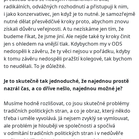
radikálních, odvážných rozhodnutí a přistupuji k nim,
i jako konzervativec, jen když je to nutné. Je samozřejmě
nutné dělat přesvědčivé kroky proto, abychom znovu
získali důvěru veřejnosti. A tu nezískáme jen tím, že
budeme říkat, že jsme jiní. Ale nejde také ty kroky činit
jen s ohledem na vnější tlak. Kdybychom my v ODS
nedospěli k závěru, že ty věci nejsou v pořádku, kdyby
k tomu závěru nedospěli pražští kolegové, tak bychom
to neudělali. To je důležité.
Je to skutečně tak jednoduché, že najednou prostě
nazrál čas, a co dříve nešlo, najednou možné je?
Musíme hodně rozlišovat, co jsou skutečné problémy
tradičních politických stran, a co je obraz, který někdo
třeba i uměle vyvolává. Já nejsem zvyklý se vymlouvat,
ale problém je hlouběji ve společnosti a spočívá
v odmítání tradičních politických stran i v nedůvěře