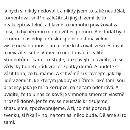
Já bych si nikdy nedovolil, a nikdy jsem to také neudělal,
komentovat vnitřní záležitosti jiných zemí. Je to
neakceptovatelné, a hlavně to nemohu považovat za
cosi, co by něčemu mohlo vůbec pomoci. Ale dodal bych
k tomu i následující: Česká společnost má velmi
vysokou schopnost sama sebe kritizovat, zesměšňovat
a nevážit si sebe. Vůbec to neodpovídá realitě.
Studentům říkám – cestujte, poznávejte a uvidíte, že se
vždycky budete rádi vracet zpátky domů. A budete si
vážit toho, co tu máme. A schválně si srovnejte, jak žijí
lidé v zemích, ke kterým jakoby vzhlížíme. Jaké tam jsou
procesy, jaká je míra korupce, co se tam odehrává. A
uvidíte, že to u nás celkově je v mnoha směrech vlastně
hrozně dobré. Jenže my se neustále kritizujeme,
shazujeme, zpochybňujeme. A ti, co nás pozorují
zvenku, si říkají – no, na tom asi něco bude. Děláme si to
sami.