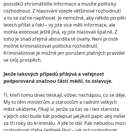
posudků shromáždíte informace a musíte politicky
rozhodnout. Z hlasování vzejde většinové rozhodnutí
a to se začne naplňovat. Je nemožné, aby někdo po pěti
letech přišel a řekl – vy jste sice měli informace, ale
mohla existovat ještě jiná, vy jste hlasovali špatně. Z
toho je snad zřejmá absurdita té úvahy. Není prostě
možné kriminalizovat politická rozhodnutí.
Kriminalizovat je možné jen porušení platných pravidel
ve svůj prospěch.
Jenže takových případů přibývá a veřejnost
podporovaná značnou částí médií, to oslavuje.
Ti, kteří tomu dnes tleskají, vůbec nechápou, co se děje.
My to těm ministrům a starostům a radním velkých
měst ukážeme, říkají si. Jenže za čas se i ten starosta
v jejich obci bude bát podepsat jakýkoli papír, aby nešel
za tři roky do kriminálu. A jde to dál. Pak nebudou moci
rozhodovat třeba ředitelé škol – jak má rozhodovat