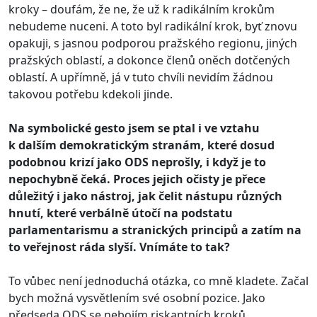
kroky – doufám, že ne, že už k radikálním krokům
nebudeme nuceni. A toto byl radikální krok, byť znovu
opakuji, s jasnou podporou pražského regionu, jiných
pražských oblastí, a dokonce členů oněch dotčených
oblastí. A upřímně, já v tuto chvíli nevidím žádnou
takovou potřebu kdekoli jinde.
Na symbolické gesto jsem se ptal i ve vztahu
k dalším demokratickým stranám, které dosud
podobnou krizí jako ODS neprošly, i když je to
nepochybně čeká. Proces jejich očisty je přece
důležitý i jako nástroj, jak čelit nástupu různých
hnutí, které verbálně útočí na podstatu
parlamentarismu a stranických principů a zatím na
to veřejnost ráda slyší. Vnímáte to tak?
To vůbec není jednoduchá otázka, co mně kladete. Začal
bych možná vysvětlením své osobní pozice. Jako
předseda ODS se nebojím riskantních kroků,