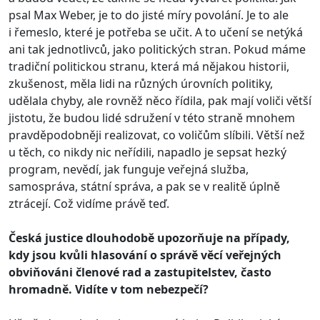
psal Max Weber, je to do jisté míry povolání. Je to ale
i řemeslo, které je potřeba se učit. A to učení se netýká
ani tak jednotlivců, jako politických stran. Pokud máme
tradiční politickou stranu, která má nějakou historii,
zkušenost, měla lidi na různých úrovních politiky,
udělala chyby, ale rovněž něco řídila, pak mají voliči větší
jistotu, že budou lidé sdružení v této straně mnohem
pravděpodobněji realizovat, co voličům slíbili. Větší než
u těch, co nikdy nic neřídili, napadlo je sepsat hezký
program, nevědí, jak funguje veřejná služba,
samospráva, státní správa, a pak se v realitě úplně
ztrácejí. Což vidíme právě teď.
Česká justice dlouhodobě upozorňuje na případy,
kdy jsou kvůli hlasování o správě věcí veřejných
obviňováni členové rad a zastupitelstev, často
hromadně. Vidíte v tom nebezpečí?