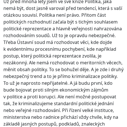
Už před mnoha lety jsem ve své knize Politika, jaká
nemá být, dost jasně varoval před tendencí, která s vaší
otázkou souvisí. Politika není právo. Přitom část
politických rozhodnutí začala být s tichým souhlasem
politické reprezentace a hlavně veřejnosti nahrazována
rozhodováním soudů. Už to je opravdu nebezpečné.
Třeba Ústavní soud má rozhodovat věci, kde dojde
k evidentnímu procesnímu pochybení, kde například
postup, který politická reprezentace zvolila, je
nezákonný. Ale nemá rozhodovat o meritorních věcech,
měnit obsah politiky. To se bohužel děje. A je zde i druhý
nebezpečný trend a to je přímo kriminalizace politiky.
To už je naprosto nepřijatelné. A já budu první, kdo
bude bojovat proti silným ekonomickým zájmům
v politice a proti korupci. Ale není možné postupovat
tak, že kriminalizujeme standardní politické jednání
nebo veřejné rozhodování. Při řízení velké instituce,
ministerstva nebo radnice přichází vždy chvíle, kdy na
základě jasných postupů, podkladů, znaleckých