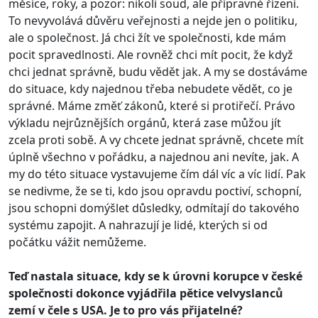
měsíce, roky, a pozor: nikoli soud, ale přípravné řízení.
To nevyvolává důvěru veřejnosti a nejde jen o politiku,
ale o společnost. Já chci žít ve společnosti, kde mám
pocit spravedlnosti. Ale rovněž chci mít pocit, že když
chci jednat správně, budu vědět jak. A my se dostáváme
do situace, kdy najednou třeba nebudete vědět, co je
správné. Máme změť zákonů, které si protiřečí. Právo
výkladu nejrůznějších orgánů, která zase můžou jít
zcela proti sobě. A vy chcete jednat správně, chcete mít
úplně všechno v pořádku, a najednou ani nevíte, jak. A
my do této situace vystavujeme čím dál víc a víc lidí. Pak
se nedivme, že se ti, kdo jsou opravdu poctiví, schopní,
jsou schopni domýšlet důsledky, odmítají do takového
systému zapojit. A nahrazují je lidé, kterých si od
počátku vážit nemůžeme.
Teď nastala situace, kdy se k úrovni korupce v české
společnosti dokonce vyjádřila pětice velvyslanců
zemí v čele s USA. Je to pro vás přijatelné?