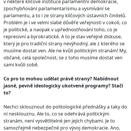
v některé klíčové instituce parlamentní demokracie,
zpochybňování parlamentarismu a vysmívání se
parlamentu, a to i ze strany klíčových ústavních činitelů.
Problém je i ve velmi slabé důvěře veřejnosti v cokoli, co
je politické, a naopak v upřednostňování toho, co je
represivní a byrokratické. A to je stav veřejné diskuse,
který je pro tradiční strany nevýhodný, ale z kterého se
musíme dostat ven. Ale ne kvůli politickým stranám! My,
občané, celá společnost, se z toho musíme dostat ven
sami kvůli sobě.
Co pro to mohou udělat právě strany? Nabídnout
jasné, pevně ideologicky ukotvené programy? Stačí
to?
Nechci sklouznout do politologické přednášky a taky do
ní nesklouznu. Ale to, co se odehrává politickým
stranám, není vysvětlitelné jen jejich chybami. Je to
samozřejmě nebezpečné pro vývoj demokracie. Ano,