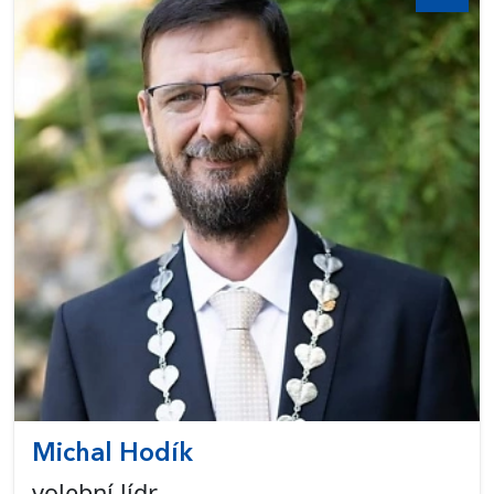
Michal Hodík
volební lídr