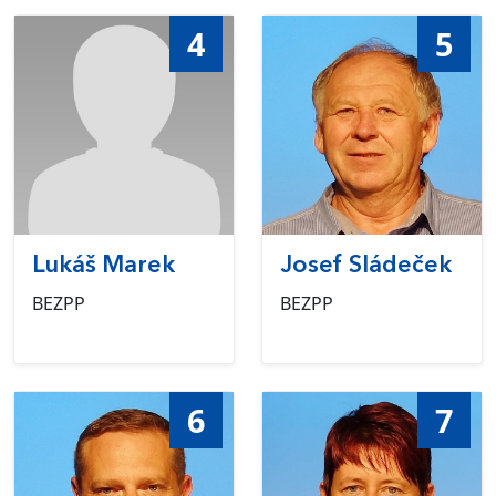
4
5
Lukáš Marek
Josef Sládeček
BEZPP
BEZPP
6
7