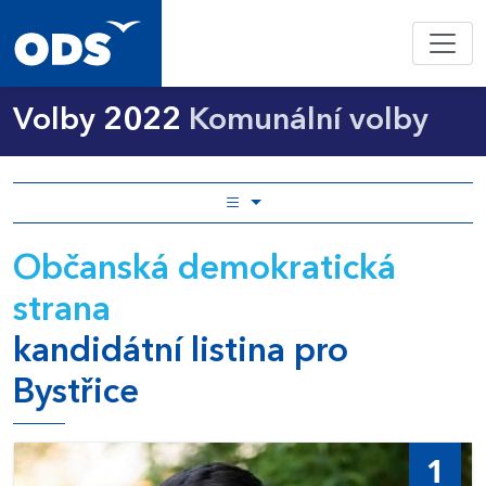
Volby 2022
Komunální volby
Občanská demokratická
strana
kandidátní listina pro
Bystřice
1