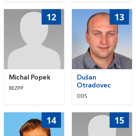
12
13
Michal Popek
Dušan
Otradovec
BEZPP
ODS
14
15