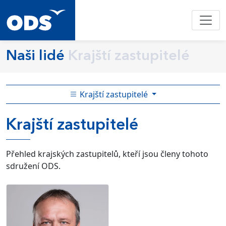
Naši lidé
Krajští zastupitelé
Krajští zastupitelé
Krajští zastupitelé
Přehled krajských zastupitelů, kteří jsou členy tohoto
sdružení ODS.