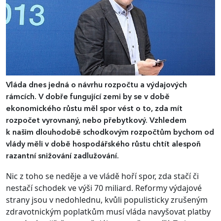
Vláda dnes jedná o návrhu rozpočtu a výdajových
rámcích. V dobře fungující zemi by se v době
ekonomického růstu měl spor vést o to, zda mít
rozpočet vyrovnaný, nebo přebytkový. Vzhledem
k našim dlouhodobě schodkovým rozpočtům bychom od
vlády měli v době hospodářského růstu chtít alespoň
razantní snižování zadlužování.
Nic z toho se neděje a ve vládě hoří spor, zda stačí či
nestačí schodek ve výši 70 miliard. Reformy výdajové
strany jsou v nedohlednu, kvůli populisticky zrušeným
zdravotnickým poplatkům musí vláda navyšovat platby