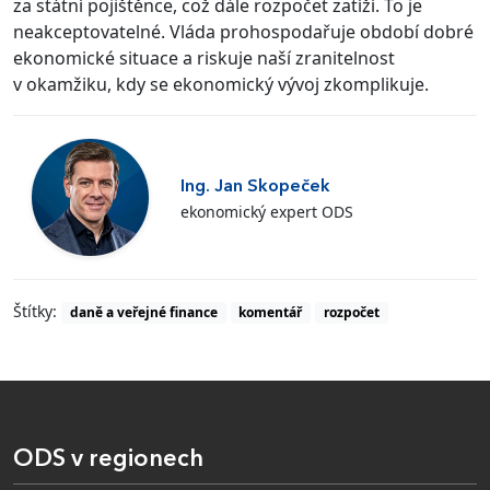
za státní pojištěnce, což dále rozpočet zatíží. To je
neakceptovatelné. Vláda prohospodařuje období dobré
ekonomické situace a riskuje naší zranitelnost
v okamžiku, kdy se ekonomický vývoj zkomplikuje.
Ing. Jan Skopeček
ekonomický expert ODS
Štítky:
daně a veřejné finance
komentář
rozpočet
ODS v regionech