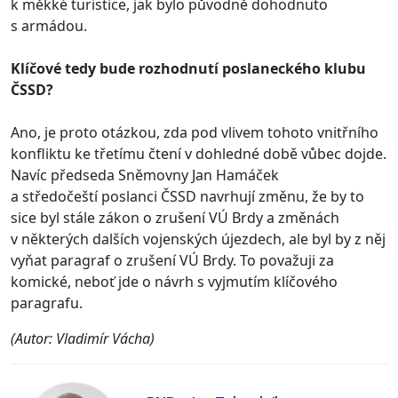
k měkké turistice, jak bylo původně dohodnuto
s armádou.
Klíčové tedy bude rozhodnutí
poslaneckého klubu
ČSSD?
Ano, je proto otázkou, zda pod vlivem tohoto vnitřního
konfliktu ke třetímu čtení v dohledné době vůbec dojde.
Navíc předseda Sněmovny Jan Hamáček
a středočeští poslanci ČSSD navrhují změnu, že by to
sice byl stále zákon o zrušení VÚ Brdy a změnách
v některých dalších vojenských újezdech, ale byl by z něj
vyňat paragraf o zrušení VÚ Brdy. To považuji za
komické, neboť jde o návrh s vyjmutím klíčového
paragrafu.
(Autor: Vladimír Vácha)