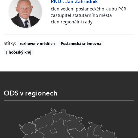
RNDr. Jan Zahradník
člen vedení poslaneckého klubu PČR
zastupitel statutárního města
člen regionální rady
Štítky:
rozhovor v médiích
Poslanecká sněmovna
Jihočeský kraj
ODS v regionech