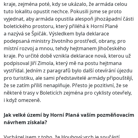
kraje, zejména poté, kdy se ukázalo, že armáda celou
tuto lokalitu opustit nechce. Pokusili jsme se proto
vyjednat, aby armáda opustila alespoň jihozápadní části
boletického prostoru, který přiléhá k Horní Plané
a nazývá se Špičák. Výsledkem byla deklarace
podepsaná ministry životního prostředí, obrany, pro
místní rozvoj a mnou, tehdy hejtmanem Jihočeského
kraje. Po určité době vznikla deklarace nová, kterou už
podpisoval Jiří Zimola, který mě na postu hejtmana
vystřídal. Jedním z paragrafů bylo další otevírání újezdu
pro turistiku, ale sami představitelé armády připouštějí,
že se zatím příliš nenaplňuje. Přesto je pozitivní, že se
některé trasy v Boleticích zejména pro cyklisty otevřely,
i když omezeně.
Jak velké území by Horní Planá vaším pozměňovacím
návrhem získala?
Vycházel jsem z toho, že Houbový vrch je součástí