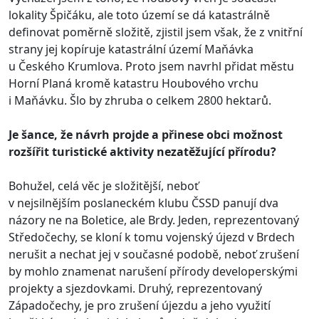
lokality Špičáku, ale toto území se dá katastrálně
definovat poměrně složitě, zjistil jsem však, že z vnitřní
strany jej kopíruje katastrální území Maňávka
u Českého Krumlova. Proto jsem navrhl přidat městu
Horní Planá kromě katastru Houbového vrchu
i Maňávku. Šlo by zhruba o celkem 2800 hektarů.
Je šance, že návrh projde a přinese obci možnost
rozšířit turistické aktivity nezatěžující přírodu?
Bohužel, celá věc je složitější, neboť
v nejsilnějším poslaneckém klubu ČSSD panují dva
názory ne na Boletice, ale Brdy. Jeden, reprezentovaný
Středočechy, se kloní k tomu vojenský újezd v Brdech
nerušit a nechat jej v současné podobě, neboť zrušení
by mohlo znamenat narušení přírody developerskými
projekty a sjezdovkami. Druhý, reprezentovaný
Západočechy, je pro zrušení újezdu a jeho využití