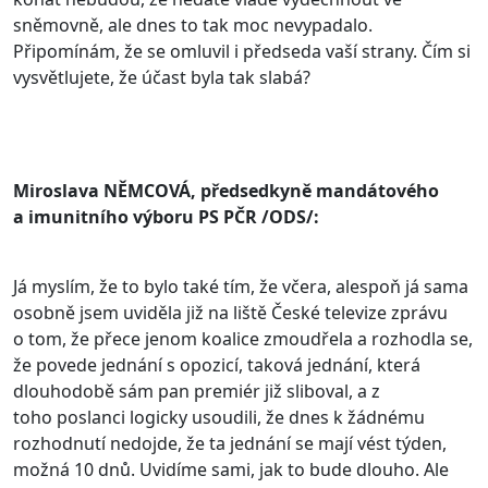
sněmovně, ale dnes to tak moc nevypadalo.
Připomínám, že se omluvil i předseda vaší strany. Čím si
vysvětlujete, že účast byla tak slabá?
Miroslava NĚMCOVÁ, předsedkyně mandátového
a imunitního výboru PS PČR /ODS/:
Já myslím, že to bylo také tím, že včera, alespoň já sama
osobně jsem uviděla již na liště České televize zprávu
o tom, že přece jenom koalice zmoudřela a rozhodla se,
že povede jednání s opozicí, taková jednání, která
dlouhodobě sám pan premiér již sliboval, a z
toho poslanci logicky usoudili, že dnes k žádnému
rozhodnutí nedojde, že ta jednání se mají vést týden,
možná 10 dnů. Uvidíme sami, jak to bude dlouho. Ale