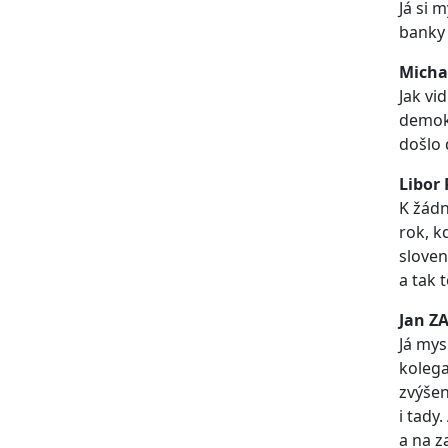
Já si 
banky 
Micha
Jak vi
demokr
došlo
Libor
K žádn
rok, k
sloven
a tak 
Jan Z
Já mys
kolega
zvýšen
i tady
a na 