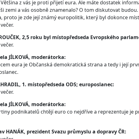
Většina z vás je proti přijetí eura. Ale máte dostatek informací
ši zemi a vás osobně znamenalo? O tom diskutovat budou.
a, proto je zde její známý europolitik, který byl dokonce 
večer.
 ROUČEK, 2,5 roku byl místopředseda Evropského parlam
večer.
ela JÍLKOVÁ, moderátorka:
em eura je Občanská demokratická strana a tedy i její prv
oslanec.
AHRADIL, 1. místopředseda ODS; europoslanec:
večer.
ela JÍLKOVÁ, moderátorka:
vrtiny podnikatelů chtějí euro co nejdříve a reprezentuje j
lav HANÁK, prezident Svazu průmyslu a dopravy ČR: