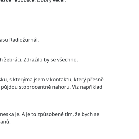
eské republice. Dobrý večer.
hlasu Radiožurnál.
h žebráci. Zdražilo by se všechno.
, s kterýma jsem v kontaktu, který přesně
ny půjdou stoprocentně nahoru. Viz například
dneska je. A je to způsobené tím, že bych se
čanů.