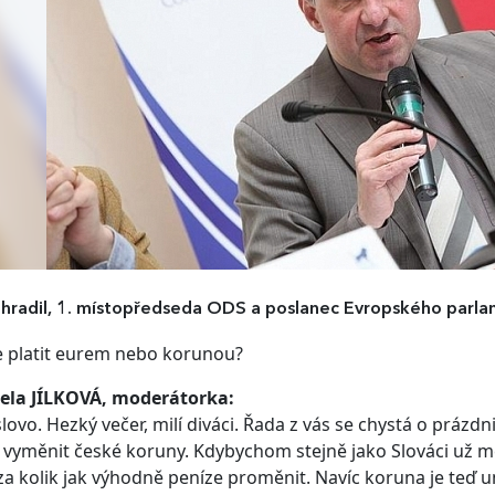
hradil, 1. místopředseda ODS a poslanec Evropského parla
 platit eurem nebo korunou?
ela JÍLKOVÁ, moderátorka:
lovo. Hezký večer, milí diváci. Řada z vás se chystá o prázd
vyměnit české koruny. Kdybychom stejně jako Slováci už mě
za kolik jak výhodně peníze proměnit. Navíc koruna je teď u