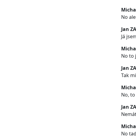
Micha
No ale
Jan Z
Já jse
Micha
No to 
Jan Z
Tak mi 
Micha
No, to
Jan Z
Nemát
Micha
No tad