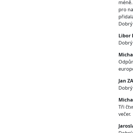
méně. 
pro na
přidal
Dobrý 
Libor
Dobrý 
Micha
Odpůrc
europ
Jan Z
Dobrý 
Micha
Tři čt
večer.
Jaros