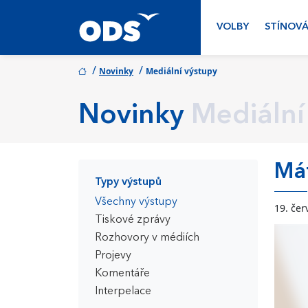
VOLBY
STÍNOVÁ
/
/
Novinky
Mediální výstupy
Novinky
Mediální
Mát
Typy výstupů
Všechny výstupy
19. čer
Tiskové zprávy
Rozhovory v médiích
Projevy
Komentáře
Interpelace