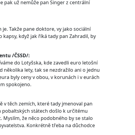
tože pak už nemůže pan Singer z centrální
 je. Takže pane doktore, vy jako sociální
 kapsy, když jak říká tady pan Zahradil, by
entu /ČSSD/:
áme do Lotyšska, kde zavedli euro letošní
několika lety, tak se nezdražilo ani o jednu
ra byly ceny v obou, v korunách i v eurách
rem spokojeno.
sně v těch zemích, které tady jmenoval pan
h pobaltských státech došlo k určitému
zat. Myslím, že něco podobného by se stalo
obyvatelstva. Konkrétně třeba na důchodce