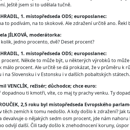
ní. Ještě jsem si to udělala tučně.
AHRADIL, 1. místopředseda ODS; europoslanec:
na to podívám, na to skokové. Ale zdražení určitě ano. Řekl
ela JÍLKOVÁ, moderátorka:
 kolik, jedno procento, dvě? Deset procent?
AHRADIL, 1. místopředseda ODS; europoslanec:
 procent. Někde to může být, u některých výrobků to může 
k málo procent. Ale určitě se dá prokázat, že v průměru k rů
 i na Slovensku i v Estonsku i v dalších pobaltských státech. 
mil VENCLÍK, režisér; důchodce; chce euro:
 dopadnou ti kmotři, víte, co maj ty prachy venku. Ty dopa
 ROUČEK, 2,5 roku byl místopředseda Evropského parlam
v těch zemích k tomu nedošlo. A kdy došlo k zdražení? Jak 
 devalvuje o nějakých sedm osm procent, jde nám nahoru b
o odvíjí další. Čili tady došlo k znehodnocení koruny, úspor