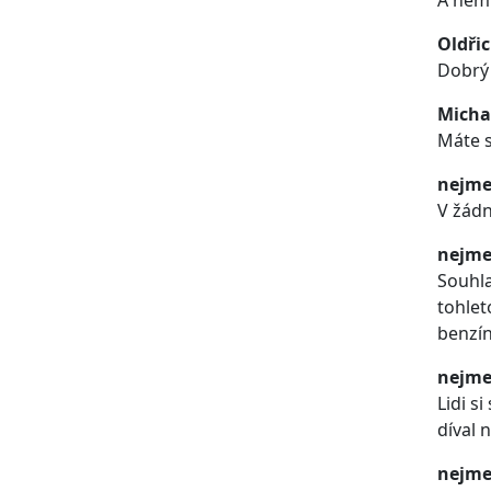
A nemů
Oldři
Dobrý 
Micha
Máte s
nejme
V žádn
nejme
Souhla
tohlet
benzín
nejme
Lidi s
díval 
nejme