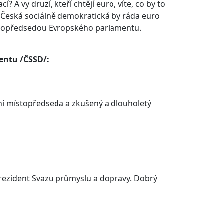
? A vy druzí, kteří chtějí euro, víte, co by to
 Česká sociálně demokratická by ráda euro
místopředsedou Evropského parlamentu.
entu /ČSSD/:
ní místopředseda a zkušený a dlouholetý
e prezident Svazu průmyslu a dopravy. Dobrý