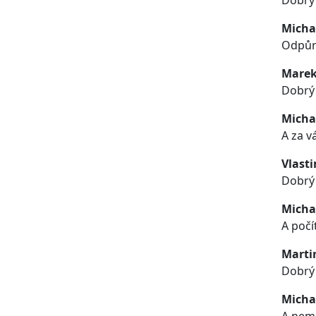
Dobrý 
Micha
Odpůrc
Marek
Dobrý
Micha
A za v
Vlasti
Dobrý 
Micha
A počí
Marti
Dobrý 
Micha