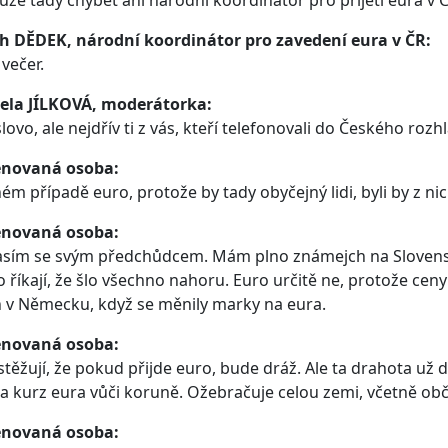
že tady chybět ani národní koordinátor pro přijetí eura v Č
ch DĚDEK, národní koordinátor pro zavedení eura v ČR:
večer.
ela JÍLKOVÁ, moderátorka:
lovo, ale nejdřív ti z vás, kteří telefonovali do Českého roz
novaná osoba:
ém případě euro, protože by tady obyčejný lidi, byli by z nic
novaná osoba:
sím se svým předchůdcem. Mám plno známejch na Slovensku
o říkají, že šlo všechno nahoru. Euro určitě ne, protože ce
 v Německu, když se měnily marky na eura.
novaná osoba:
i stěžují, že pokud přijde euro, bude dráž. Ale ta drahota už 
na kurz eura vůči koruně. Ožebračuje celou zemi, včetně ob
novaná osoba: