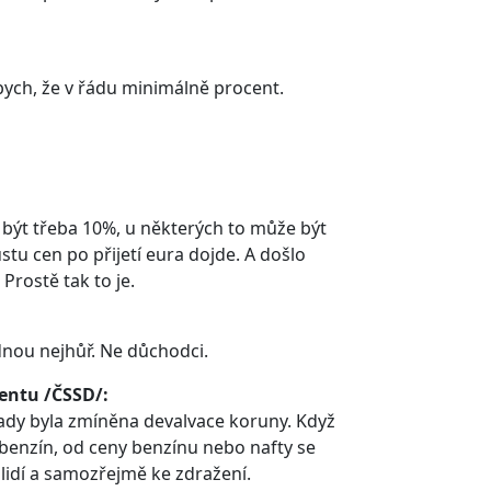
 bych, že v řádu minimálně procent.
být třeba 10%, u některých to může být
stu cen po přijetí eura dojde. A došlo
Prostě tak to je.
dnou nejhůř. Ne důchodci.
entu /ČSSD/:
tady byla zmíněna devalvace koruny. Když
enzín, od ceny benzínu nebo nafty se
 lidí a samozřejmě ke zdražení.