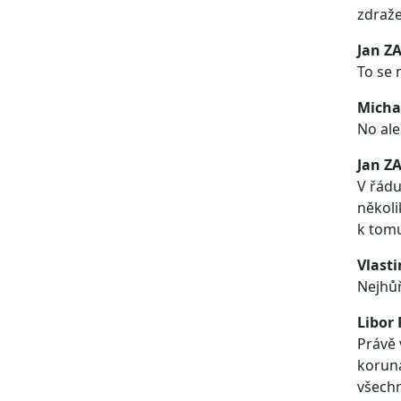
zdraže
Jan Z
To se 
Micha
No ale
Jan Z
V řádu
několi
k tomu
Vlasti
Nejhůř
Libor
Právě 
koruna
všechn