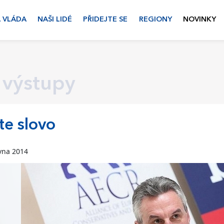
 VLÁDA
NAŠI LIDÉ
PŘIDEJTE SE
REGIONY
NOVINKY
 výstupy
e slovo
vna 2014