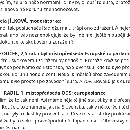
myslím, že pro naše normální lidi by bylo lepší to euro, pro
si libovolně korunu znehodnocovat.
ela JÍLKOVÁ, moderátorka:
dno, tak posluchače Radiožurnálu trápí ono zdražení. A nejen
at, ano, vás neznepokojuje, že by lidé měli ještě hlouběji do
 dokonce ke skokovému zdražení?
 ROUČEK, 2,5 roku byl místopředseda Evropského parlam
ému skokovému zdražení by nedošlo. Protože když se podív
dyž se podíváme do Estonska, na Slovensku, kde to bylo před 
skou korunu nebo o cent. Několik měsíců před zavedením eu
tomu bylo prostě i po zavedení eura. A 70% Slováků je s eu
AHRADIL, 1. místopředseda ODS; europoslanec:
lím, že to tak není. Asi máme nějaké jiné statistiky, ale pře
 Rouček, to znamená jak na Slovensku, tak v některých těc
í, nebyly to desítky procent, ale dá se to statisticky proká
. A že by to velmi pravděpodobně dopadlo na určité vrstvy 
zaměstnance.