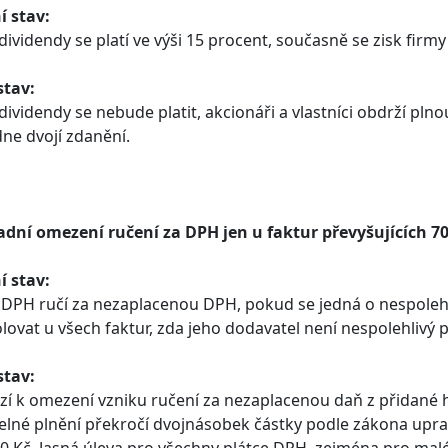
í stav:
dividendy se platí ve výši 15 procent, současně se zisk firmy
stav:
dividendy se nebude platit, akcionáři a vlastníci obdrží plno
e dvojí zdanění.
adní omezení ručení za DPH jen u faktur převyšujících 70
í stav:
 DPH ručí za nezaplacenou DPH, pokud se jedná o nespolehl
lovat u všech faktur, zda jeho dodavatel není nespolehlivý 
stav:
í k omezení vzniku ručení za nezaplacenou daň z přidané 
elné plnění překročí dvojnásobek částky podle zákona uprav