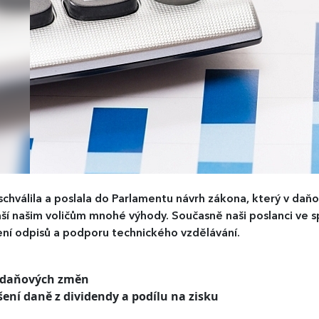
schválila a poslala do Parlamentu návrh zákona, který v daň
áší našim voličům mnohé výhody. Současně naši poslanci ve spo
ení odpisů a podporu technického vzdělávání.
1 daňových změn
šení daně z dividendy a podílu na zisku