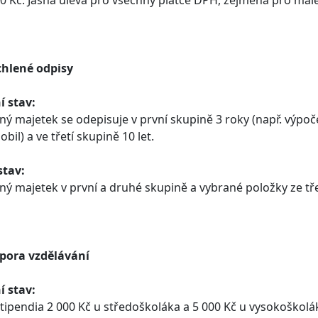
0 Kč. Jasná úleva pro všechny plátce DPH, zejména pro malé 
chlené odpisy
í stav:
ný majetek se odepisuje v první skupině 3 roky (např. výpoče
bil) a ve třetí skupině 10 let.
stav:
ný majetek v první a druhé skupině a vybrané položky ze tř
dpora vzdělávání
í stav:
stipendia 2 000 Kč u středoškoláka a 5 000 Kč u vysokoškol