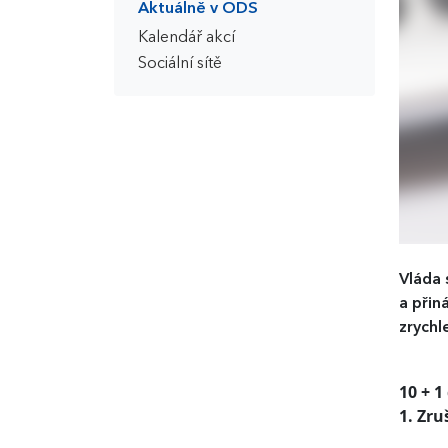
Aktuálně v ODS
Kalendář akcí
Sociální sítě
Vláda 
a přin
zrychl
10 + 
1. Zru