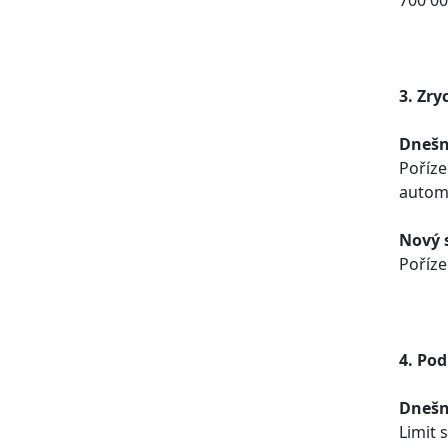
700 00
3. Zry
Dnešn
Poříze
automo
Nový 
Poříze
4. Po
Dnešn
Limit 