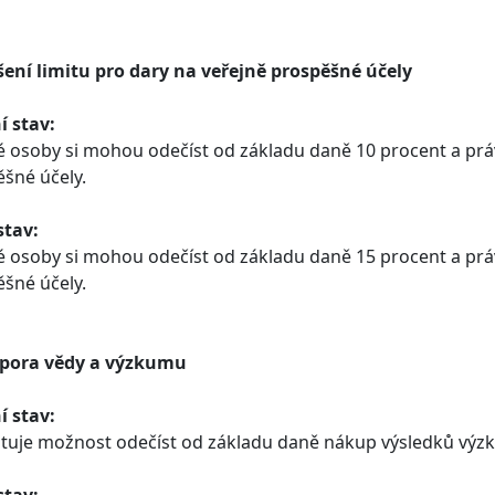
šení limitu pro dary na veřejně prospěšné účely
í stav:
é osoby si mohou odečíst od základu daně 10 procent a prá
šné účely.
stav:
é osoby si mohou odečíst od základu daně 15 procent a prá
šné účely.
dpora vědy a výzkumu
í stav:
tuje možnost odečíst od základu daně nákup výsledků výzk