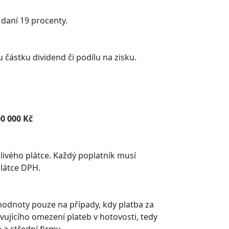
 daní 19 procenty.
u částku dividend či podílu na zisku.
0 000 Kč
ivého plátce. Každý poplatník musí
plátce DPH.
hodnoty pouze na případy, kdy platba za
ujícího omezení plateb v hotovosti, tedy