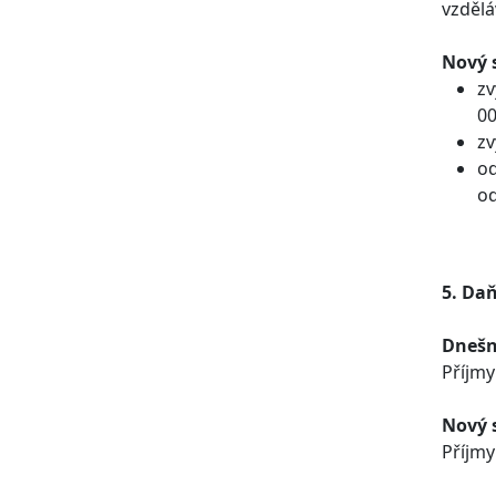
vzdělá
Nový 
zv
00
zv
od
od
5. Da
Dnešn
Příjmy
Nový 
Příjmy