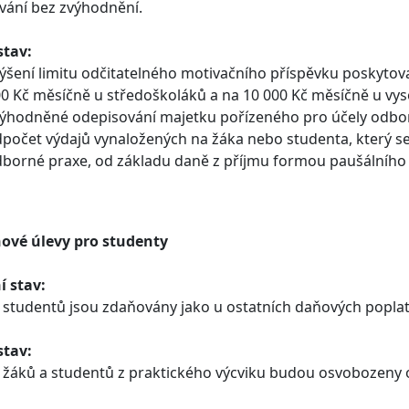
vání bez zvýhodnění.
stav:
ýšení limitu odčitatelného motivačního příspěvku poskyto
0 Kč měsíčně u středoškoláků a na 10 000 Kč měsíčně u vy
ýhodněné odepisování majetku pořízeného pro účely odbo
počet výdajů vynaložených na žáka nebo studenta, který s
borné praxe, od základu daně z příjmu formou paušálního
ňové úlevy pro studenty
í stav:
 studentů jsou zdaňovány jako u ostatních daňových poplat
stav:
 žáků a studentů z praktického výcviku budou osvobozeny 