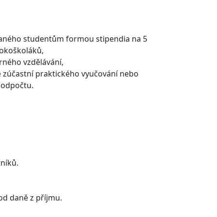
vaného studentům formou stipendia na 5
sokoškoláků,
rného vzdělávání,
e zúčastní praktického vyučování nebo
 odpočtu.
níků.
od daně z příjmu.