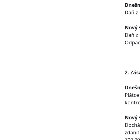
Dnešn
Daň z 
Nový 
Daň z 
Odpadn
2. Zás
Dnešn
Plátce
kontro
Nový 
Docház
zdanit