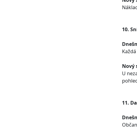
Nový 
Náklad
10. S
Dnešn
Každá 
Nový 
U neza
pohled
11. D
Dnešn
Občané