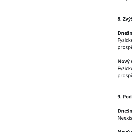
8. Zvý
Dnešn
Fyzick
prospě
Nový 
Fyzick
prospě
9. Po
Dnešn
Neexis