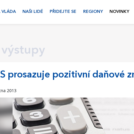
 VLÁDA
NAŠI LIDÉ
PŘIDEJTE SE
REGIONY
NOVINKY
 výstupy
 prosazuje pozitivní daňové 
tna 2013