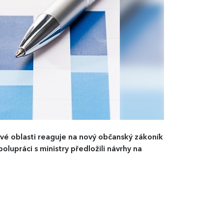
ové oblasti reaguje na nový občanský zákoník
lupráci s ministry předložili návrhy na