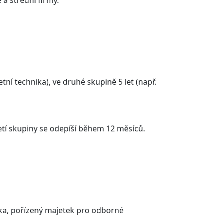
a střední firmy.
tní technika), ve druhé skupině 5 let (např.
etí skupiny se odepíší během 12 měsíců.
áka, pořízený majetek pro odborné