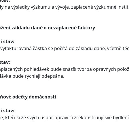
stav:
y na výsledky výzkumu a vývoje, zaplacené výzkumné institu
nížení základu daně o nezaplacené faktury
í stav:
vyfakturovaná částka se počítá do základu daně, včetně těc
stav:
placených pohledávek bude snazší tvorba opravných polože
ávka bude rychleji odepsána.
aňové odečty domácnosti
í stav:
, kteří si ze svých úspor opraví či zrekonstruují své bydle