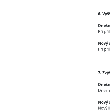
6. Vyš
Dnešn
Při př
Nový 
Při př
7. Zvý
Dnešn
Dnešní
Nový 
Nový l