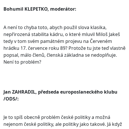
Bohumil KLEPETKO, moderátor:
A není to chyba toto, abych použil slova klasika,
nepřirozená stabilita kádru, o které mluvil Miloš Jakeš
tedy v tom svém památném projevu na Červeném
hrádku 17. července roku 89? Protože tu jste teď vlastně
popsal, málo členů, členská základna se nedoplňuje.
Není to problém?
Jan ZAHRADIL, předseda europoslaneckého klubu
/ODS/:
Je to spíš obecně problém české politiky a možná
nejenom české politiky, ale politiky jako takové. Já když