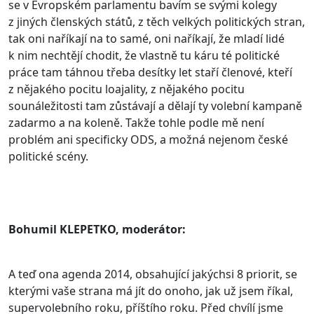
se v Evropském parlamentu bavím se svými kolegy
z jiných členských států, z těch velkých politických stran,
tak oni naříkají na to samé, oni naříkají, že mladí lidé
k nim nechtějí chodit, že vlastně tu káru té politické
práce tam táhnou třeba desítky let staří členové, kteří
z nějakého pocitu loajality, z nějakého pocitu
sounáležitosti tam zůstávají a dělají ty volební kampaně
zadarmo a na koleně. Takže tohle podle mě není
problém ani specificky ODS, a možná nejenom české
politické scény.
Bohumil KLEPETKO, moderátor:
A teď ona agenda 2014, obsahující jakýchsi 8 priorit, se
kterými vaše strana má jít do onoho, jak už jsem říkal,
supervolebního roku, příštího roku. Před chvílí jsme