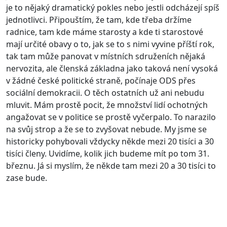
je to nějaký dramatický pokles nebo jestli odcházejí spíš
jednotlivci. Připouštím, že tam, kde třeba držíme
radnice, tam kde máme starosty a kde ti starostové
mají určité obavy o to, jak se to s nimi vyvine příští rok,
tak tam může panovat v místních sdruženích nějaká
nervozita, ale členská základna jako taková není vysoká
v žádné české politické straně, počínaje ODS přes
sociální demokracii. O těch ostatních už ani nebudu
mluvit. Mám prostě pocit, že množství lidí ochotných
angažovat se v politice se prostě vyčerpalo. To narazilo
na svůj strop a že se to zvyšovat nebude. My jsme se
historicky pohybovali vždycky někde mezi 20 tisíci a 30
tisíci členy. Uvidíme, kolik jich budeme mít po tom 31.
březnu. Já si myslím, že někde tam mezi 20 a 30 tisíci to
zase bude.