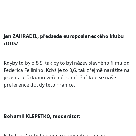
Jan ZAHRADIL, předseda europoslaneckého klubu
/ODS/:
Kdyby to bylo 8,5, tak by to byl název slavného filmu od
Federica Felliniho. Když je to 8,6, tak zřejmě narážíte na
jeden z průzkumu veřejného mínění, kde se naše
preference dotkly této hranice.
Bohumil KLEPETKO, moderátor:
Je to tak. Zažil jste nebo vzpomínáte si, že by