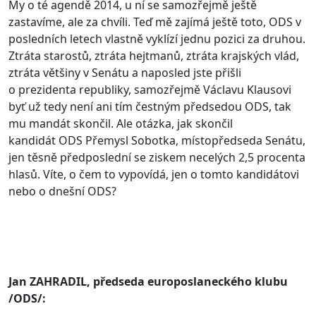
My o té agendě 2014, u ní se samozřejmě ještě
zastavíme, ale za chvíli. Teď mě zajímá ještě toto, ODS v
posledních letech vlastně vyklízí jednu pozici za druhou.
Ztráta starostů, ztráta hejtmanů, ztráta krajských vlád,
ztráta většiny v Senátu a naposled jste přišli
o prezidenta republiky, samozřejmě Václavu Klausovi
byť už tedy není ani tím čestným předsedou ODS, tak
mu mandát skončil. Ale otázka, jak skončil
kandidát ODS Přemysl Sobotka, místopředseda Senátu,
jen těsně předposlední se ziskem necelých 2,5 procenta
hlasů. Víte, o čem to vypovídá, jen o tomto kandidátovi
nebo o dnešní ODS?
Jan ZAHRADIL, předseda europoslaneckého klubu
/ODS/: