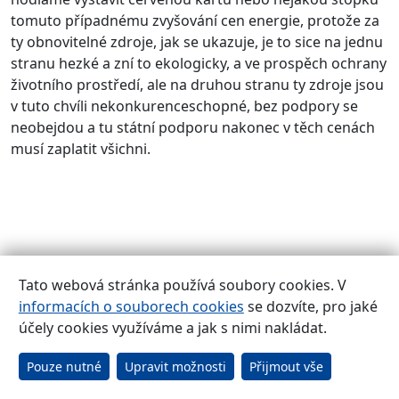
tomuto případnému zvyšování cen energie, protože za
ty obnovitelné zdroje, jak se ukazuje, je to sice na jednu
stranu hezké a zní to ekologicky, a ve prospěch ochrany
životního prostředí, ale na druhou stranu ty zdroje jsou
v tuto chvíli nekonkurenceschopné, bez podpory se
neobejdou a tu státní podporu nakonec v těch cenách
musí zaplatit všichni.
Bohumil KLEPETKO, moderátor:
Tato webová stránka používá soubory cookies. V
informacích o souborech cookies
se dozvíte, pro jaké
A nebude to teď jenom takový slet populistických
účely cookies využíváme a jak s nimi nakládat.
opatření, zasadit se o nezvyšování elektrické energie,
lepší uplatnění studentů, ochrana národních zájmů,
Pouze nutné
Upravit možnosti
Přijmout vše
vyšší zaměstnanost? Protože ukažte mi někoho, kdo