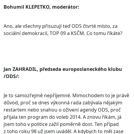
Bohumil KLEPETKO, moderátor:
Ano, ale všechny přisuzují teď ODS čtvrté místo, za
sociální demokracií, TOP 09 a KSČM. Co tomu říkáte?
Jan ZAHRADIL, předseda europoslaneckého klubu
/ODS/:
Je to samozřejmě nepříjemné. Mimochodem to je právě
důvod, proč se dnes výkonná rada zabývala nějakým
restartem nebo snahou o oživení agendy ODS, proč
přijala ten program do voleb 2014. A znovu říkám, já
jsem toho v politice zažil poměrně dost. Ten případ
z toho roku 98 už jsem uváděl. A kdybych to měl zase