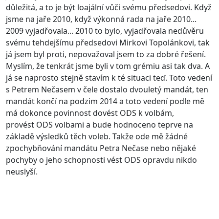
důležitá, a to je být loajální vůči svému předsedovi. Když
jsme na jaře 2010, když výkonná rada na jaře 2010...
2009 vyjadřovala... 2010 to bylo, vyjadřovala nedůvěru
svému tehdejšímu předsedovi Mirkovi Topolánkovi, tak
já jsem byl proti, nepovažoval jsem to za dobré řešení.
Myslím, že tenkrát jsme byli v tom grémiu asi tak dva. A
já se naprosto stejně stavím k té situaci teď. Toto vedení
s Petrem Nečasem v čele dostalo dvouletý mandát, ten
mandát končí na podzim 2014 a toto vedení podle mě
má dokonce povinnost dovést ODS k volbám,
provést ODS volbami a bude hodnoceno teprve na
základě výsledků těch voleb. Takže ode mě žádné
zpochybňování mandátu Petra Nečase nebo nějaké
pochyby o jeho schopnosti vést ODS opravdu nikdo
neuslyší.