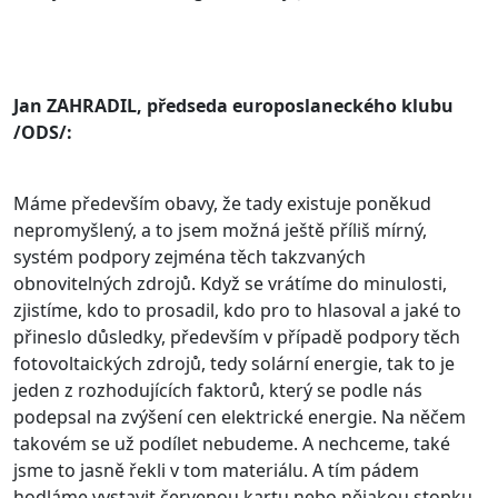
Jan ZAHRADIL, předseda europoslaneckého klubu
/ODS/:
Máme především obavy, že tady existuje poněkud
nepromyšlený, a to jsem možná ještě příliš mírný,
systém podpory zejména těch takzvaných
obnovitelných zdrojů. Když se vrátíme do minulosti,
zjistíme, kdo to prosadil, kdo pro to hlasoval a jaké to
přineslo důsledky, především v případě podpory těch
fotovoltaických zdrojů, tedy solární energie, tak to je
jeden z rozhodujících faktorů, který se podle nás
podepsal na zvýšení cen elektrické energie. Na něčem
takovém se už podílet nebudeme. A nechceme, také
jsme to jasně řekli v tom materiálu. A tím pádem
hodláme vystavit červenou kartu nebo nějakou stopku