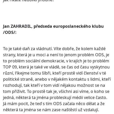
Jan ZAHRADIL, předseda europoslaneckého klubu
/ODS/:
To je také daň za vládnutí. Víte dobře, že kolem každé
strany, která je u moci a není to jenom problém ODS, je
to problém sociální demokracie, v krajích je to problém
TOP 09, která je také ve vládě, se čas od času vyskytnou
různí, říkejme tomu šíbři, kteří prostě vidí členství v té
politické straně, anebo v nějakém kontaktu s lidmi, kteří
rozhodují, tak kteří v tom vidí nějakou možnost se na
tom přiživit. To prostě tak je, všichni asi víme, o koho se
jedná, některá ta jména probleskují médii velice často.
Já mám pocit, že teď s tím ODS začala něco dělat a že
některá ta jména se nám zase naštěstí už vzdalují.