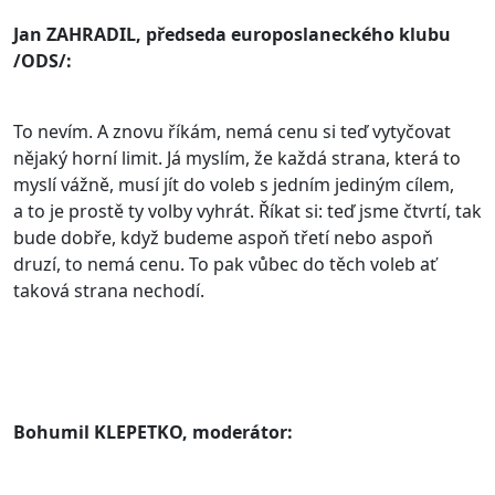
Jan ZAHRADIL, předseda europoslaneckého klubu
/ODS/:
To nevím. A znovu říkám, nemá cenu si teď vytyčovat
nějaký horní limit. Já myslím, že každá strana, která to
myslí vážně, musí jít do voleb s jedním jediným cílem,
a to je prostě ty volby vyhrát. Říkat si: teď jsme čtvrtí, tak
bude dobře, když budeme aspoň třetí nebo aspoň
druzí, to nemá cenu. To pak vůbec do těch voleb ať
taková strana nechodí.
Bohumil KLEPETKO, moderátor: