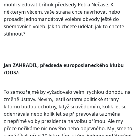
mohli sledovat brífink předsedy Petra Nečase. K
některým věcem, vaše strana chce navrhovat nebo
prosadit jednomandátové volební obvody ještě do
sněmovních voleb. Jak to chcete udělat, jak to chcete
stihnout?
Jan ZAHRADIL, předseda europoslaneckého klubu
/ODS/:
To samozřejmě by vyžadovalo velmi rychlou dohodu na
změně ústavy. Nevím, jestli ostatní politické strany
k tomu budou ochotny, když si uvědomím, kolik let se
odehrávala nebo kolik let se připravovala ta změna
z nepřímé volby prezidenta na volbu přímou. Ale my
přece neříkáme nic nového nebo objevného. My jsme to
samé říkali před 10 lety s tím, s těmi jednomandátovými