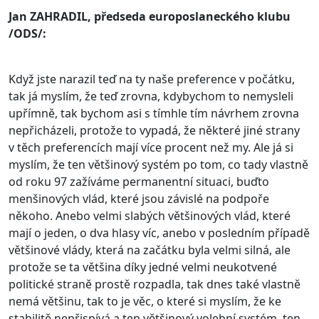
Jan ZAHRADIL, předseda europoslaneckého klubu
/ODS/:
Když jste narazil teď na ty naše preference v počátku,
tak já myslím, že teď zrovna, kdybychom to nemysleli
upřímně, tak bychom asi s tímhle tím návrhem zrovna
nepřicházeli, protože to vypadá, že některé jiné strany
v těch preferencích mají více procent než my. Ale já si
myslím, že ten většinový systém po tom, co tady vlastně
od roku 97 zažíváme permanentní situaci, buďto
menšinových vlád, které jsou závislé na podpoře
někoho. Anebo velmi slabých většinových vlád, které
mají o jeden, o dva hlasy víc, anebo v posledním případě
většinové vlády, která na začátku byla velmi silná, ale
protože se ta většina díky jedné velmi neukotvené
politické straně prostě rozpadla, tak dnes také vlastně
nemá většinu, tak to je věc, o které si myslím, že ke
stabilitě nepřispívá a ten většinový volební systém, ten