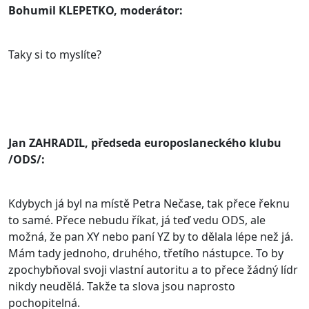
Bohumil KLEPETKO, moderátor:
Taky si to myslíte?
Jan ZAHRADIL, předseda europoslaneckého klubu
/ODS/:
Kdybych já byl na místě Petra Nečase, tak přece řeknu
to samé. Přece nebudu říkat, já teď vedu ODS, ale
možná, že pan XY nebo paní YZ by to dělala lépe než já.
Mám tady jednoho, druhého, třetího nástupce. To by
zpochybňoval svoji vlastní autoritu a to přece žádný lídr
nikdy neudělá. Takže ta slova jsou naprosto
pochopitelná.