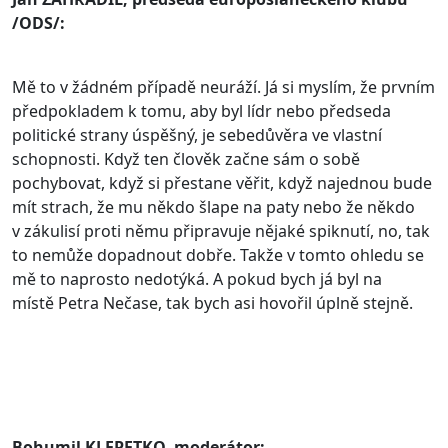
/ODS/:
Mě to v žádném případě neuráží. Já si myslím, že prvním
předpokladem k tomu, aby byl lídr nebo předseda
politické strany úspěšný, je sebedůvěra ve vlastní
schopnosti. Když ten člověk začne sám o sobě
pochybovat, když si přestane věřit, když najednou bude
mít strach, že mu někdo šlape na paty nebo že někdo
v zákulisí proti němu připravuje nějaké spiknutí, no, tak
to nemůže dopadnout dobře. Takže v tomto ohledu se
mě to naprosto nedotýká. A pokud bych já byl na
místě Petra Nečase, tak bych asi hovořil úplně stejně.
Bohumil KLEPETKO, moderátor: