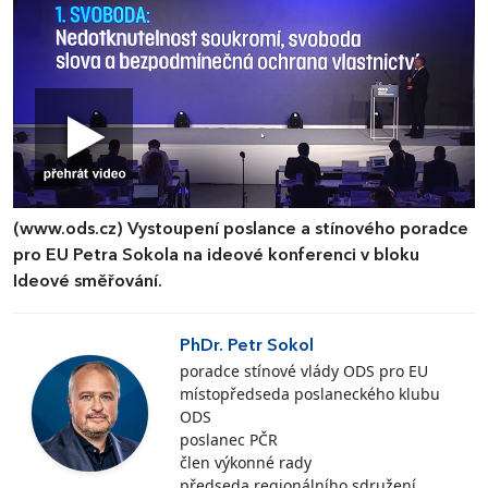
(www.ods.cz)
Vystoupení poslance a stínového poradce
pro EU Petra Sokola na ideové konferenci v bloku
Ideové směřování.
PhDr. Petr Sokol
poradce stínové vlády ODS pro EU
místopředseda poslaneckého klubu
ODS
poslanec PČR
člen výkonné rady
předseda regionálního sdružení