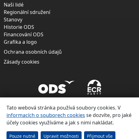
Naši lidé
Regionální sdružení
Stanovy
Historie ODS
Financování ODS
Grafika a logo
Ochrana osobních údajů
Zásady cookies
Tato webová stránka používá soubory cookies. V
informacích o souborech cookies
se dozvíte, pro jaké
účely cookies využíváme a jak s nimi nakládat.
Copyright ©
Občanská demokratická strana 1991 – 2026
Pouze nutné
Upravit možnosti
Přijmout vše