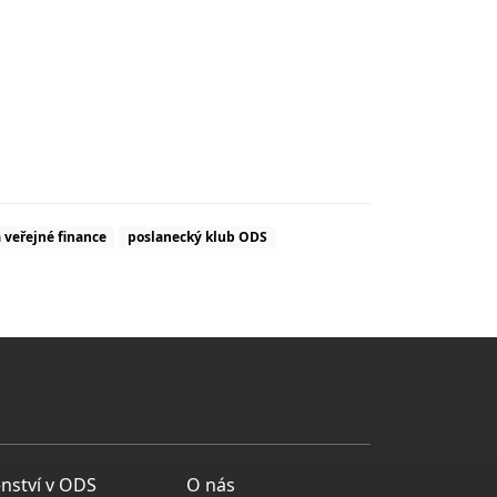
 veřejné finance
poslanecký klub ODS
enství v ODS
O nás