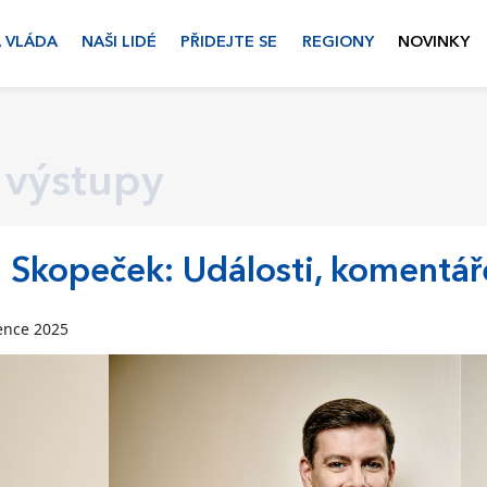
 VLÁDA
NAŠI LIDÉ
PŘIDEJTE SE
REGIONY
NOVINKY
 výstupy
 Skopeček: Události, komentá
ence 2025