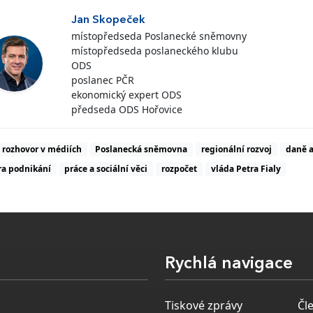
Jan Skopeček
místopředseda Poslanecké sněmovny
místopředseda poslaneckého klubu
ODS
poslanec PČR
ekonomický expert ODS
předseda ODS Hořovice
rozhovor v médiích
Poslanecká sněmovna
regionální rozvoj
daně a
a podnikání
práce a sociální věci
rozpočet
vláda Petra Fialy
Rychlá navigace
Tiskové zprávy
Čl