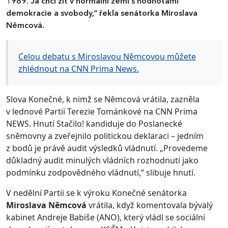
1989. Já chci žít v normální zemi s hodnotami
demokracie a svobody,“ řekla senátorka Miroslava
Němcová.
Celou debatu s Miroslavou Němcovou můžete
zhlédnout na CNN Prima News.
Slova Konečné, k nimž se Němcová vrátila, zazněla
v lednové Partii Terezie Tománkové na CNN Prima
NEWS. Hnutí Stačilo! kandiduje do Poslanecké
sněmovny a zveřejnilo politickou deklaraci – jedním
z bodů je právě audit výsledků vládnutí. „Provedeme
důkladný audit minulých vládních rozhodnutí jako
podmínku zodpovědného vládnutí,“ slibuje hnutí.
V nedělní Partii se k výroku Konečné senátorka
Miroslava Němcová
vrátila, když komentovala bývalý
kabinet Andreje Babiše (ANO), který vládl se sociální