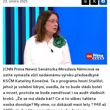
23. února 2025
(CNN Prima News)
Senátorka Miroslava Němcová se
ostře vymezila vůči nedávnému výroku předsedkyně
KSČM Kateřiny Konečné. Ta o programu hnutí Stačilo!,
jehož je volební lídryní, uvedla, že to bude vládu bolet
a mrzet, protože se bude zaměřovat i na audit vládních
kroků. „Že se má vláda bát? Co si to vůbec tahleta
osoba dovoluje? My víme, co dokázali mezi lety 1948 až