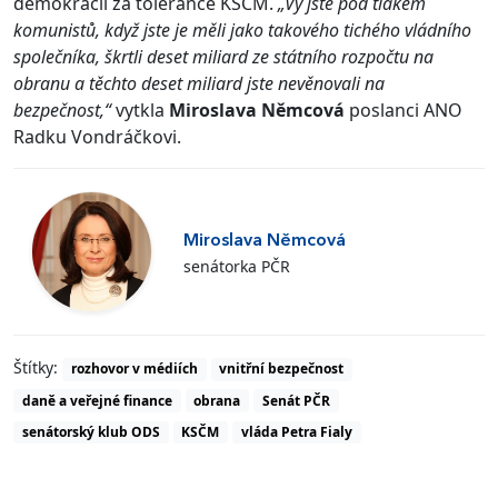
demokracií za tolerance KSČM.
„Vy jste pod tlakem
komunistů, když jste je měli jako takového tichého vládního
společníka, škrtli deset miliard ze státního rozpočtu na
obranu a těchto deset miliard jste nevěnovali na
bezpečnost,“
vytkla
Miroslava Němcová
poslanci ANO
Radku Vondráčkovi.
Miroslava Němcová
senátorka PČR
Štítky:
rozhovor v médiích
vnitřní bezpečnost
daně a veřejné finance
obrana
Senát PČR
senátorský klub ODS
KSČM
vláda Petra Fialy