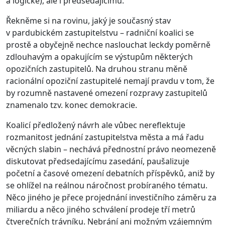
a logické), ale i předsedajícímu.
Řekněme si na rovinu, jaký je současný stav
v pardubickém zastupitelstvu – radniční koalici se
prostě a obyčejně nechce naslouchat leckdy poměrně
zdlouhavým a opakujícím se výstupům některých
opozičních zastupitelů. Na druhou stranu měně
racionální opoziční zastupitelé nemají pravdu v tom, že
by rozumně nastavené omezení rozpravy zastupitelů
znamenalo tzv. konec demokracie.
Koalicí předložený návrh ale vůbec nereflektuje
rozmanitost jednání zastupitelstva města a má řadu
věcných slabin – nechává přednostní právo neomezeně
diskutovat předsedajícímu zasedání, paušalizuje
početní a časové omezení debatních příspěvků, aniž by
se ohlížel na reálnou náročnost probíraného tématu.
Něco jiného je přece projednání investičního záměru za
miliardu a něco jiného schválení prodeje tří metrů
čtverečních trávníku. Nebrání ani možným vzájemným