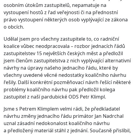
osobním útokům zastupitelů, nepamatuje na
vystoupení hostů z řad veřejnosti či na přednostní
právo vystoupení některých osob vyplývající ze zákona
o obcích.
Udělal jsem pro všechny zastupitele to, co radniční
koalice vůbec neodpracovala – rozbor jednacích řádů
zastupitelstev 15 největších českých měst a předložil
jsem členům zastupitelstva z nich vyplývající alternativní
návrhy na úpravy našeho jednacího řádu, které by
všechny uvedené věcné nedostatky koaličního návrhu
řešily. Další konkrétní pozměňovací návrh řešící některé
problémy koaličního návrhu pak předložil kolega
zastupitel z naší pardubické ODS Petr Klimpl.
Jsme s Petrem Klimplem velmi rádi, že předkladatel
návrhu změny jednacího řádu primátor Jan Nadrchal
uznal zásadní nedokonalost koaličního návrhu
a předložený materiál stáhl z jednání. Současně přislíbil,