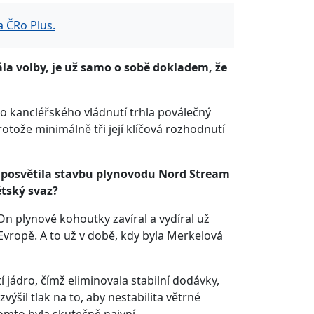
 ČRo Plus.
ála volby, je už samo o sobě dokladem, že
o kancléřského vládnutí trhla poválečný
rotože minimálně tři její klíčová rozhodnutí
 posvětila stavbu plynovodu Nord Stream
ětský svaz?
On plynové kohoutky zavíral a vydíral už
Evropě. A to už v době, kdy byla Merkelová
jádro, čímž eliminovala stabilní dodávky,
ýšil tlak na to, aby nestabilita větrné
tomto byla skutečně naivní.