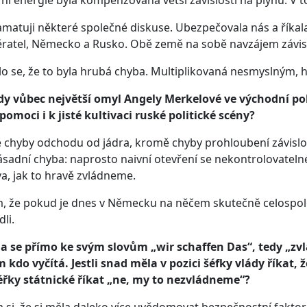
pamatuji některé společné diskuse. Ubezpečovala nás a říkala 
ratel, Německo a Rusko. Obě země na sobě navzájem závisí,
o se, že to byla hrubá chyba. Multiplikovaná nesmyslným,
edy vůbec největší omyl Angely Merkelové ve východní po
omoci i k jisté kultivaci ruské politické scény?
chyby odchodu od jádra, kromě chyby prohloubení závislos
zásadní chyba: naprosto naivní otevření se nekontrolovatel
va, jak to hravě zvládneme.
, že pokud je dnes v Německu na něčem skutečně celospol
li.
a se přímo ke svým slovům „wir schaffen Das“, tedy „zvlá
 kdo vyčítá. Jestli snad měla v pozici šéfky vlády říkat, 
éřky státnické říkat „ne, my to nezvládneme“?
 si, že si měla daleko více uvědomovat bezpečnostní faktor ce