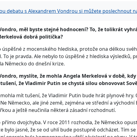
ou debatu s Alexandrem Vondrou si můžete poslechnout na
ondro, měl byste stejné hodnocení? To, že tolikrát vyhr
Merkelová dobrá politička?
o úspěšné z mocenského hlediska, protože ona délkou svéh
. To je pravda. Ale nebylo to úspěšné z hlediska výsledků, p
la Německo do dnešní krize.
Vondro, myslíte, že mohla Angela Merkelová v době, kdy
 tušení, že Vladimir Putin se chystá silou obnovovat Sov
 mohla mít tušení, že Vladimir Putin bude hrát plynové hry. 
 Ne Německo, ale jiné země, zejména ve střední a východní 
řkou a ještě neučinila některá zásadní rozhodnutí.
o přímo dvojchyba. V roce 2011 rozhodla, že Německo opustí 
e bylo jasné, že se od uhlí bude postupně odcházet. Tím se zv
rní energie byla kompenzována větší závislostí na plynu. V 