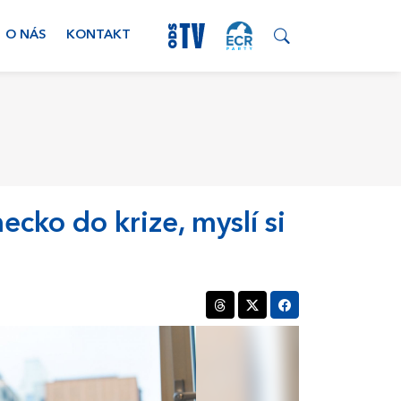
O NÁS
KONTAKT
cko do krize, myslí si