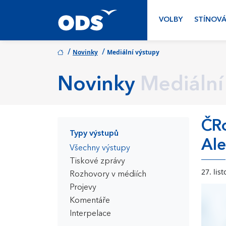
VOLBY
STÍNOVÁ
/
/
Novinky
Mediální výstupy
Novinky
Mediální
ČRo
Typy výstupů
Al
Všechny výstupy
Tiskové zprávy
27. lis
Rozhovory v médiích
Projevy
Komentáře
Interpelace