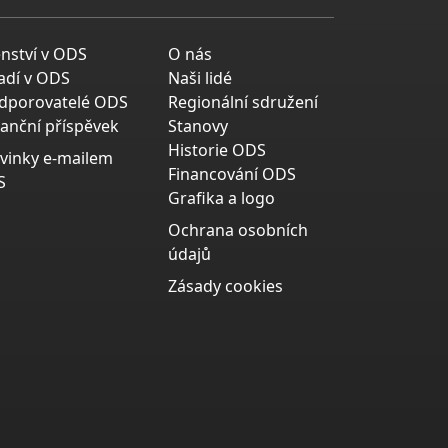
enství v ODS
O nás
adí v ODS
Naši lidé
dporovatelé ODS
Regionální sdružení
nanční příspěvek
Stanovy
Historie ODS
vinky e-mailem
Financování ODS
S
Grafika a logo
Ochrana osobních
údajů
Zásady cookies