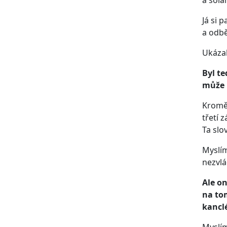
Já si 
a odbě
Ukázal
Byl t
může p
Kromě 
třetí 
Ta slo
Myslím
nezvlád
Ale on
na tom
kancl
Myslím