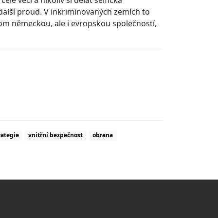
a další proud. V inkriminovaných zemích to
enom německou, ale i evropskou společností,
rategie
vnitřní bezpečnost
obrana