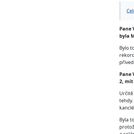
Cel
Pane V
byla 
Bylo t
rekord
přived
Pane 
2, mít
Určitě
tehdy.
kanclé
Byla t
protož
a solá