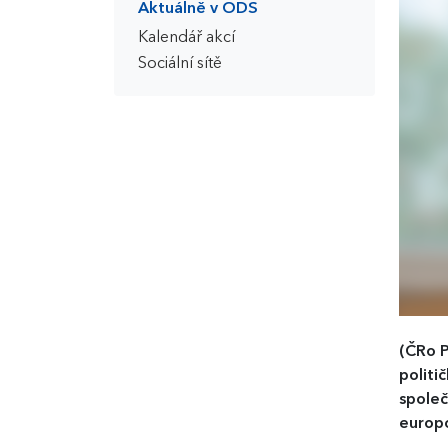
Aktuálně v ODS
Kalendář akcí
Sociální sítě
(ČRo P
politi
společ
europ