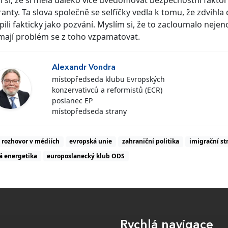
ranty. Ta slova společně se selfíčky vedla k tomu, že zdvihl
ili fakticky jako pozvání. Myslím si, že to zacloumalo nej
mají problém se z toho vzpamatovat.
Alexandr Vondra
místopředseda klubu Evropských
konzervativců a reformistů (ECR)
poslanec EP
místopředseda strany
rozhovor v médiích
evropská unie
zahraniční politika
imigrační st
á energetika
europoslanecký klub ODS
Rychlá navigace