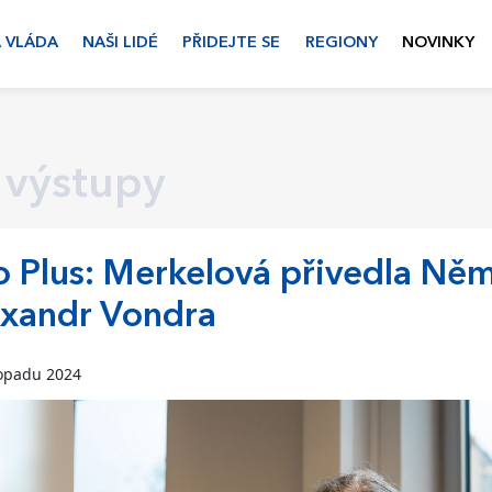
 VLÁDA
NAŠI LIDÉ
PŘIDEJTE SE
REGIONY
NOVINKY
 výstupy
 Plus: Merkelová přivedla Něme
exandr Vondra
topadu 2024