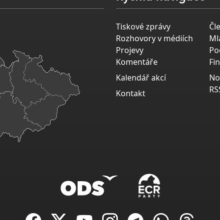
Tiskové zprávy
Čl
Rozhovory v médiích
Ml
Projevy
Po
Komentáře
Fi
Kalendář akcí
No
RS
Kontakt