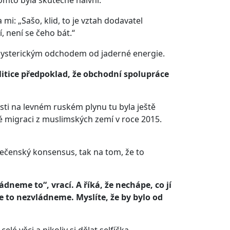
mi: „Sašo, klid, to je vztah dodavatel
 není se čeho bát.“
 hysterickým odchodem od jaderné energie.
litice předpoklad, že obchodní spolupráce
ti na levném ruském plynu tu byla ještě
né migraci z muslimských zemí v roce 2015.
ečenský konsensus, tak na tom, že to
dneme to“, vrací. A říká, že nechápe, co jí
že to nezvládneme. Myslíte, že by bylo od
lé věci a nikoliv si dělat selfíčka