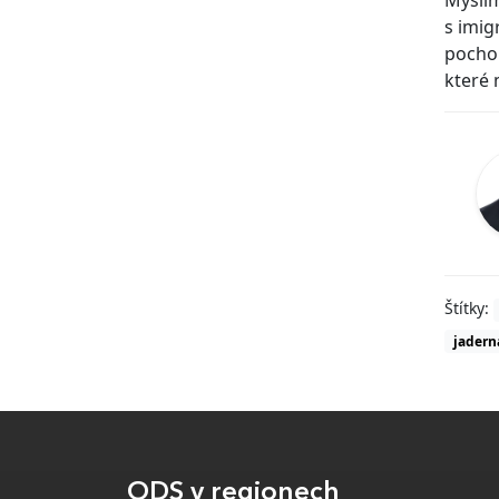
s imig
pochop
které 
Štítky:
jadern
ODS v regionech