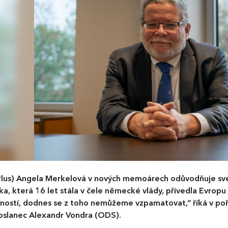
lus)
Angela Merkelová v nových memoárech odůvodňuje své p
čka, která 16 let stála v čele německé vlády, přivedla Evr
ností, dodnes se z toho nemůžeme vzpamatovat,“ říká v pořa
oslanec Alexandr Vondra (ODS).