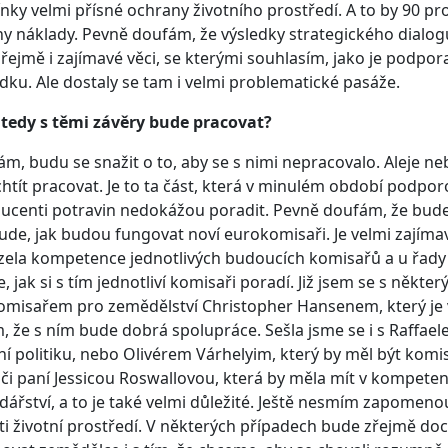
ky velmi přísné ochrany životního prostředí. A to by 90 
y náklady. Pevně doufám, že výsledky strategického dialo
ejmě i zajímavé věci, se kterými souhlasím, jako je podpora
dku. Ale dostaly se tam i velmi problematické pasáže.
 tedy s těmi závěry bude pracovat?
kám, budu se snažit o to, aby se s nimi nepracovalo. Aleje ne
htít pracovat. Je to ta část, která v minulém období podporov
ucenti potravin nedokážou poradit. Pevně doufám, že bud
ude, jak budou fungovat noví eurokomisaři. Je velmi zajím
ela kompetence jednotlivých budoucích komisařů a u řady
, jak si s tím jednotliví komisaři poradí. Již jsem se s něk
misařem pro zemědělství Christopher Hansenem, který je 
, že s ním bude dobrá spolupráce. Sešla jsme se i s Raffaele
í politiku, nebo Olivérem Várhelyim, který by měl být kom
, či paní Jessicou Roswallovou, která by měla mít v kompeten
ářství, a to je také velmi důležité. Ještě nesmím zapomeno
ti životní prostředí. V některých případech bude zřejmě d