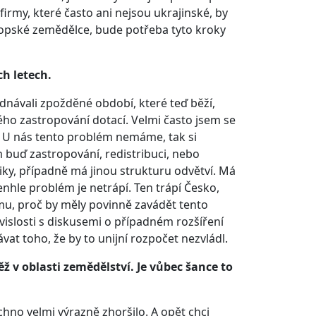
irmy, které často ani nejsou ukrajinské, by
vropské zemědělce, bude potřeba tyto kroky
ch letech.
jednávali zpožděné období, které teď běží,
ho zastropování dotací. Velmi často jsem se
vi. U nás tento problém nemáme, tak si
m buď zastropování, redistribuci, nebo
iky, případně má jinou strukturu odvětví. Má
nhle problém je netrápí. Ten trápí Česko,
u, proč by měly povinně zavádět tento
vislosti s diskusemi o případném rozšíření
vat toho, že by to unijní rozpočet nezvládl.
ěž v oblasti zemědělství. Je vůbec šance to
hno velmi výrazně zhoršilo. A opět chci