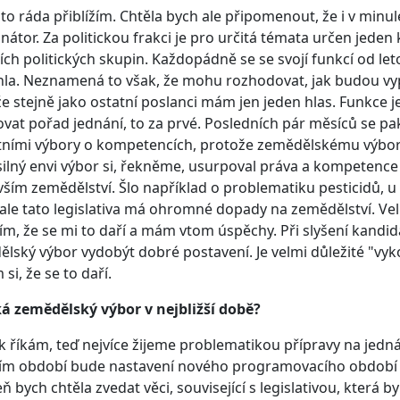
 to ráda přiblížím. Chtěla bych ale připomenout, že i v min
nátor. Za politickou frakci je pro určitá témata určen jeden
ích politických skupin. Každopádně se se svojí funkcí od le
la. Neznamená to však, že mohu rozhodovat, jak budou vyp
e stejně jako ostatní poslanci mám jen jeden hlas. Funkce j
ovat pořad jednání, to za prvé. Posledních pár měsíců se pa
tními výbory o kompetencích, protože zemědělskému výboru
silný envi výbor si, řekněme, usurpoval práva a kompetence k
ším zemědělství. Šlo například o problematiku pesticidů, u
 ale tato legislativa má ohromné dopady na zemědělství. Ve
ím, že se mi to daří a mám vtom úspěchy. Při slyšení kandi
lský výbor vydobýt dobré postavení. Je velmi důležité "vykol
si, že se to daří.
á zemědělský výbor v nejbližší době?
ak říkám, teď nejvíce žijeme problematikou přípravy na jedn
tím období bude nastavení nového programovacího období sp
ň bych chtěla zvedat věci, související s legislativou, která 