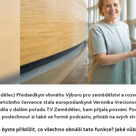
dělec)
Předsedkyní vlivného Výboru pro zemědělství a roz
letošního července stala europoslankyně Veronika Vrecionová.
dila v dalším pořadu TV Zemědělec, kam přijala pozvání. Po
poslechnout si také ve formě podcastu, přináší na svých st
 byste přiblížit, co všechno obnáší tato funkce? Jaké v