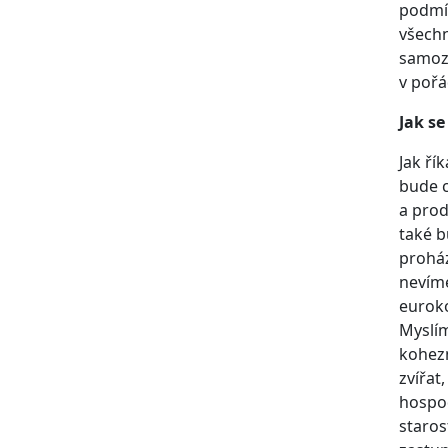
podmín
všechn
samozř
v pořá
Jak se
Jak ří
bude c
a prod
také b
proház
nevíme
euroko
Myslím
kohezn
zvířat
hospod
staros