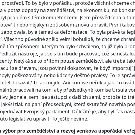
í prostředí. To by bylo v pořádku, protože všichni chceme c
a v potaz dopady na zemědělství, na ekonomiku, na konku
byl problém s těmi kompetencemi. Jsem přesvědčena o tom,
otevřít nebo nějakým způsobem znovu upravit. První takovou
zapojovala, byla tematika deforestace. To byla právě ta legi
. Všechno původně znělo velmi bohulibě, že chceme chránit
ě tím způsobem, kterým to bylo schváleno, to již bylo prob
ředložit nástroje, jak se s tím bude pracovat, což se nestal
enty. Netýká se to přitom pouze zemědělství, ale třeba také 
acují se dřevem, jsou povinni dokazovat, že když importují 
byly poškozovány, nebo káceny deštné pralesy. To je sprá
bitel dokázat? To ani nejde. Ani komise neřekla jak. To uvád
álně pracovali na tom, aby předsedkyně komise Ursula von
ativy. Jednala jsem i se zástupci z dalších zemí, protože to 
li jakýsi tlak na paní předsedkyni, která skutečně navrhla p
ojednávat Evropský parlament. Důležité je, aby byl čas nas
uto legislativu upravit. To ještě nevíme.
u výbor pro zemědělství a rozvoj venkova uspořádal veře