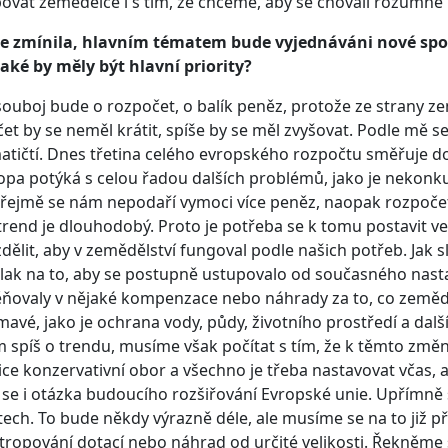
ovat zemědělce i s tím, že chceme, aby se chovali rozumně 
ste zmínila, hlavním tématem bude vyjednáváni nové spol
 jaké by měly být hlavní priority?
souboj bude o rozpočet, o balík peněz, protože ze strany z
et by se neměl krátit, spíše by se měl zvyšovat. Podle mě se
tičtí. Dnes třetina celého evropského rozpočtu směřuje do
opa potýká s celou řadou dalších problémů, jako je nekonk
Zřejmě se nám nepodaří vymoci více peněz, naopak rozpoč
trend je dlouhodobý. Proto je potřeba se k tomu postavit ve
dělit, aby v zemědělství fungoval podle našich potřeb. Jak 
lak na to, aby se postupně ustupovalo od současného nasta
ovaly v nějaké kompenzace nebo náhrady za to, co zeměděl
mavé, jako je ochrana vody, půdy, životního prostředí a dalš
 spíš o trendu, musíme však počítat s tím, že k těmto zm
lice konzervativní obor a všechno je třeba nastavovat včas, 
 se i otázka budoucího rozšiřování Evropské unie. Upřímně 
etech. To bude někdy výrazně déle, ale musíme se na to již 
tropování dotací nebo náhrad od určité velikosti. Řekněme si