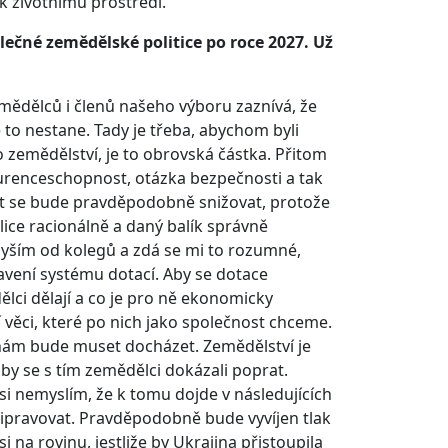
k životnímu prostředí.
ečné zemědělské politice po roce 2027. Už
emědělců i členů našeho výboru zaznívá, že
 to nestane. Tady je třeba, abychom byli
 zemědělství, je to obrovská částka. Přitom
urenceschopnost, otázka bezpečnosti a tak
et se bude pravděpodobně snižovat, protože
lice racionálně a daný balík správně
slyším od kolegů a zdá se mi to rozumné,
vení systému dotací. Aby se dotace
ci dělají a co je pro ně ekonomicky
í věci, které po nich jako společnost chceme.
ěnám bude muset docházet. Zemědělství je
aby se s tím zemědělci dokázali poprat.
si nemyslím, že k tomu dojde v následujících
připravovat. Pravděpodobně bude vyvíjen tlak
 na rovinu, jestliže by Ukrajina přistoupila