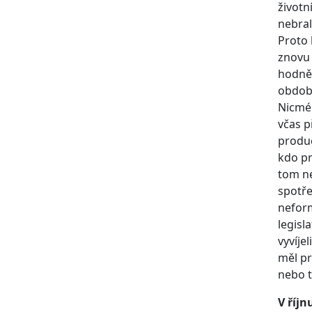
životn
nebral
Proto 
znovu 
hodně 
období
Nicmén
včas p
produc
kdo pr
tom ne
spotře
neform
legisl
vyvíje
měl pr
nebo t
V říjn