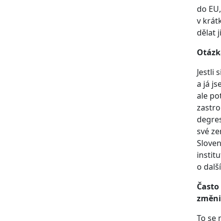
do EU,
v krát
dělat j
Otázka
Jestli
a já j
ale po
zastro
degres
své ze
Sloven
instit
o dalš
Často 
změni
To se 