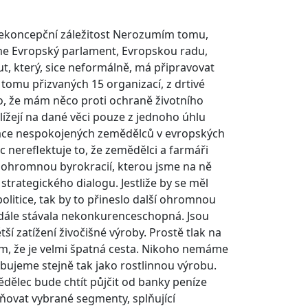
 nekoncepční záležitost Nerozumím tomu,
áme Evropský parlament, Evropskou radu,
ut, který, sice neformálně, má připravovat
tomu přizvaných 15 organizací, z drtivé
lo, že mám něco proti ochraně životního
lížejí na dané věci pouze z jednoho úhlu
ace nespokojených zemědělců v evropských
 nereflektuje to, že zemědělci a farmáři
s ohromnou byrokracií, kterou jsme na ně
trategického dialogu. Jestliže by se měl
olitice, tak by to přineslo další ohromnou
 dále stávala nekonkurenceschopná. Jsou
ší zatížení živočišné výroby. Prostě tlak na
lím, že je velmi špatná cesta. Nikoho nemáme
ujeme stejně tak jako rostlinnou výrobu.
ědělec bude chtít půjčit od banky peníze
dňovat vybrané segmenty, splňující