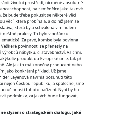
hránit životní prostředí, nicméně absolutně
renceschopnost, na zemědělce jako takové.
 že bude třeba pokusit se některé věci
 věcí, která probíhala, a do níž jsem se
slativa, která byla schválená v minulém
 deštné pralesy. To bylo v pořádku.
lematické. Za prvé, komise byla povinna
o. Veškeré povinnosti se přenesly na
výrobců nábytku, či stavebnictví. Všichni,
jakýkoliv produkt do Evropské unie, tak při
vně. Ale jak to má konečný producent nebo
ím jako konkrétní příklad. Už jsme
 der Leyenová navrhla posunutí této
trápí nejen Českou republiku, a společně jsme
osun účinnosti tohoto nařízení. Nyní by ho
tavit podmínky, za jakých bude fungovat,
jné slyšeni o strategickém dialogu. Jaké