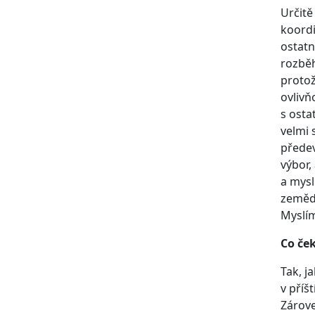
Určitě
koordi
ostatn
rozběh
protož
ovlivň
s osta
velmi 
předev
výbor,
a mysl
zemědě
Myslím 
Co ček
Tak, j
v příš
Zárove