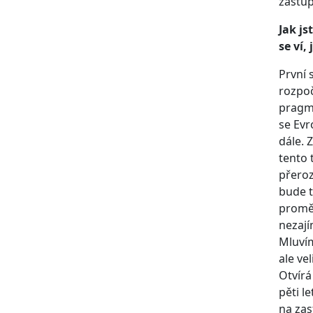
zastup
Jak j
se ví,
První 
rozpoč
pragma
se Evr
dále. 
tento 
přeroz
bude t
proměň
nezají
Mluvím
ale ve
Otvírá
pěti l
na zas