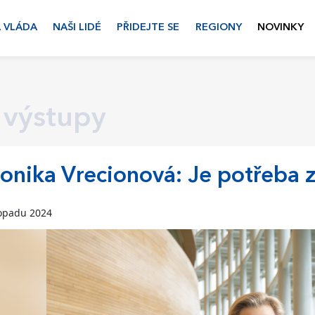
 VLÁDA
NAŠI LIDÉ
PŘIDEJTE SE
REGIONY
NOVINKY
 výstupy
onika Vrecionová: Je potřeba 
topadu 2024