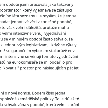
ulém období jsem pracovala jako takzvaný
 koordinátor, který vyjednává se zástupci
tošního léta seznamuji a myslím, že jsem se
adat jednotlivé věci v konečné podobě,
e to však velmi důležitá, protože mohu
k velmi intenzivně věnuji vyjednávání
 se v minulém období často stávalo, že
 jednotlivým legislativám, i když se týkaly
 níž se garančním výborem stal právě envi
lmi intenzivně se věnuji tomuto vyjednávání
dátů na eurokomisaře se mi podařilo pro
íkovat si" prostor pro následujících pět let.
ání o nové komisi. Bodem číslo jedna
olečné zemědělské politiky. To je důležité.
byla schvalována v podobě, která velmi chrání