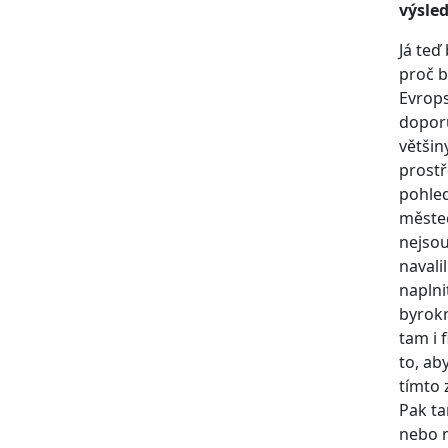
výsled
Já teď
proč b
Evrops
doporu
většin
prostř
pohle
městec
nejsou
navali
naplni
byrokr
tam i 
to, ab
tímto 
Pak ta
nebo n