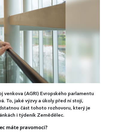
voj venkova (AGRI) Evropského parlamentu
 To, jaké výzvy a úkoly před ní stojí,
dstatnou část tohoto rozhovoru, který je
ránkách i týdeník Zemědělec.
ůbec máte pravomoci?