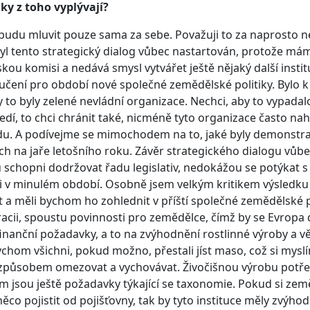
ky z toho vyplývají?
 budu mluvit pouze sama za sebe. Považuji to za naprosto
yl tento strategický dialog vůbec nastartován, protože m
kou komisi a nedává smysl vytvářet ještě nějaký další instit
čení pro období nové společné zemědělské politiky. Bylo k 
y to byly zelené nevládní organizace. Nechci, aby to vypada
edí, to chci chránit také, nicméně tyto organizace často nah
du. A podívejme se mimochodem na to, jaké byly demonstr
h na jaře letošního roku. Závěr strategického dialogu vůbec
 schopni dodržovat řadu legislativ, nedokážou se potýkat 
li v minulém období. Osobně jsem velkým kritikem výsledku s
t a měli bychom ho zohlednit v příští společné zemědělské p
acii, spoustu povinnosti pro zemědělce, čímž by se Evropa
finanční požadavky, a to na zvýhodnění rostlinné výroby a vět
ychom všichni, pokud možno, přestali jíst maso, což si mys
způsobem omezovat a vychovávat. Živočišnou výrobu potřeb
m jsou ještě požadavky týkající se taxonomie. Pokud si zem
ěco pojistit od pojišťovny, tak by tyto instituce měly zvýho