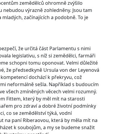
procentům zemědělců ohromně zvýšilo
gu nebudou výrazně zohledněny. Jsou tam
 mladých, začínajících a podobně. To je
bezpečí, že určitá část Parlamentu s nimi
ala legislativu, s níž si zemědělci, farmáři
eme schopni tomu oponovat. Velmi důležité
avé, že předsedkyně Ursula von der Leyenová
 kompetencí dochází k překryvu, což
terými neformálně sešla. Například s budoucím
ve všech zmíněných věcech velmi rozumný.
m Fittem, který by měl mít na starosti
isařem pro zdraví a dobré životní podmínky
ci, co se zemědělství týká, vodní
ut na paní Riberaovou, která by měla mít na
ocházet k soubojům, a my se budeme snažit