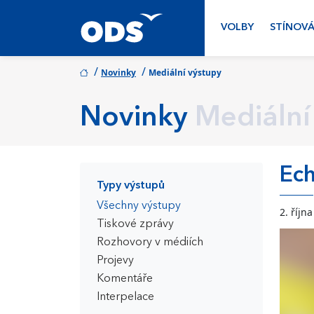
VOLBY
STÍNOVÁ
/
/
Novinky
Mediální výstupy
Novinky
Mediální
Ech
Typy výstupů
Všechny výstupy
2. říjn
Tiskové zprávy
Rozhovory v médiích
Projevy
Komentáře
Interpelace