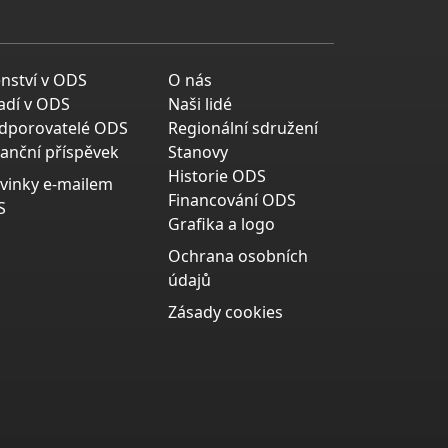
enství v ODS
O nás
adí v ODS
Naši lidé
dporovatelé ODS
Regionální sdružení
nanční příspěvek
Stanovy
Historie ODS
vinky e-mailem
Financování ODS
S
Grafika a logo
Ochrana osobních
údajů
Zásady cookies