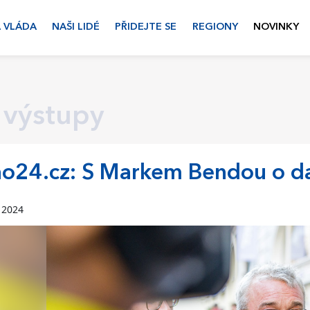
 VLÁDA
NAŠI LIDÉ
PŘIDEJTE SE
REGIONY
NOVINKY
 výstupy
o24.cz: S Markem Bendou o dal
a 2024