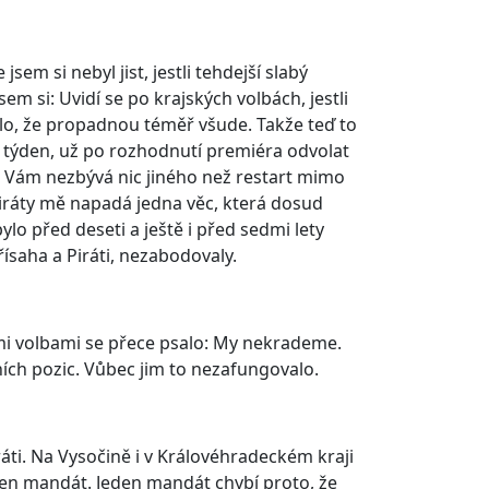
em si nebyl jist, jestli tehdejší slabý
em si: Uvidí se po krajských volbách, jestli
lo, že propadnou téměř všude. Takže teď to
ý týden, už po rozhodnutí premiéra odvolat
: Vám nezbývá nic jiného než restart mimo
 Piráty mě napadá jedna věc, která dosud
ylo před deseti a ještě i před sedmi lety
řísaha a Piráti, nezabodovaly.
ými volbami se přece psalo: My nekrademe.
ních pozic. Vůbec jim to nezafungovalo.
áti. Na Vysočině i v Královéhradeckém kraji
 jeden mandát. Jeden mandát chybí proto, že