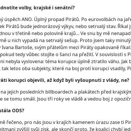
dnotíte volby, krajské i senátní?
ý úspěch ANO. Úplný propad Pirátů. Po eurovolbách na jaře js
ek Pirátů bude jednorázový výkyv, nebo setrvalý stav. Říkal js
nou v třetině nebo polovině krajů... Ve snu by mě nenapad
mě u nich vypadá na setrvalý sešup. Proto jsem taky minul
y Ivana Bartoše, svým přátelům mezi Piráty opakovaně říkal
 pokud tedy vůbec stojíte o šanci na přežití. V souvislosti s
ni nebyla vyslovena: téma korupce úplně ztratilo váhu. Jak b
 tak letos oba subjekty, které na boj proti korupci vsadily, P
ráti korupci objevili, až když byli vyšoupnuti z vlády, ne?
 na jejich posledních billboardech a plakátech před krajsk
e se tomu smáli. Jsou tři roky ve vládě a vedou boj z opozič
 stála ODS?
ě řečeno, pro nás jsou v krajích kamenem úrazu zase ti Pir
ejtmani zvýšili svůj zisk, ale skončí proto, že koalici chybí