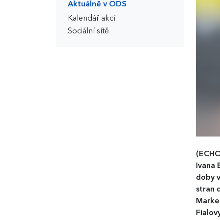
Aktuálně v ODS
Kalendář akcí
Sociální sítě
(ECHO
Ivana 
doby v
stran 
Markem
Fialov