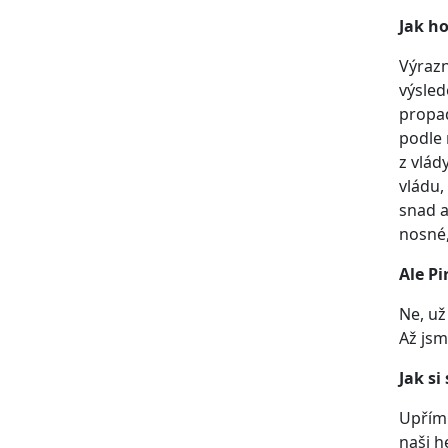
Jak ho
Výrazn
výsled
propad
podle 
z vlád
vládu,
snad a
nosné,
Ale Pi
Ne, už
Až jsm
Jak si
Upřímn
naši h