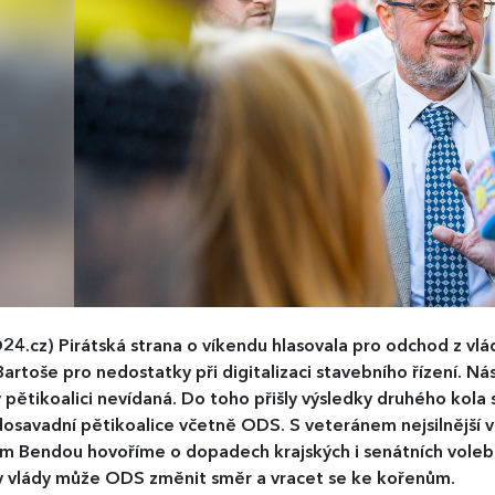
24.cz)
Pirátská strana o víkendu hlasovala pro odchod z vlá
Bartoše pro nedostatky při digitalizaci stavebního řízení. N
 pětikoalici nevídaná. Do toho přišly výsledky druhého kola
dosavadní pětikoalice včetně ODS. S veteránem nejsilnější v
 Bendou hovoříme o dopadech krajských i senátních voleb 
y vlády může ODS změnit směr a vracet se ke kořenům.