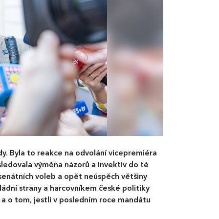
dy. Byla to reakce na odvolání vicepremiéra
ásledovala výměna názorů a invektiv do té
 senátních voleb a opět neúspěch většiny
ládní strany a harcovníkem české politiky
a o tom, jestli v posledním roce mandátu