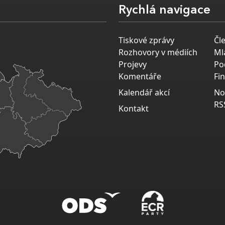
Rychlá navigace
Tiskové zprávy
Čl
Rozhovory v médiích
Ml
Projevy
Po
Komentáře
Fi
Kalendář akcí
No
RS
Kontakt