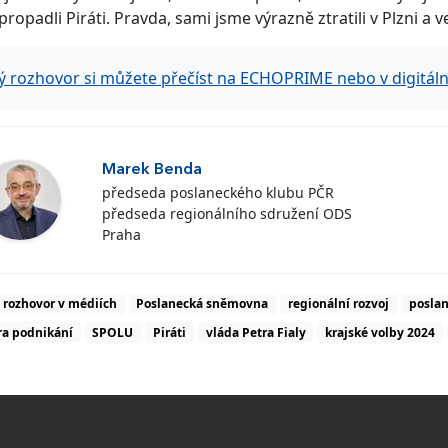
propadli Piráti. Pravda, sami jsme výrazně ztratili v Plzni a 
ý rozhovor si můžete přečíst na ECHOPRIME nebo v digitální
Marek Benda
předseda poslaneckého klubu PČR
předseda regionálního sdružení ODS
Praha
rozhovor v médiích
Poslanecká sněmovna
regionální rozvoj
posla
a podnikání
SPOLU
Piráti
vláda Petra Fialy
krajské volby 2024