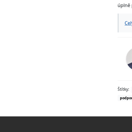
úplně 
Cel
Štítky:
podpor