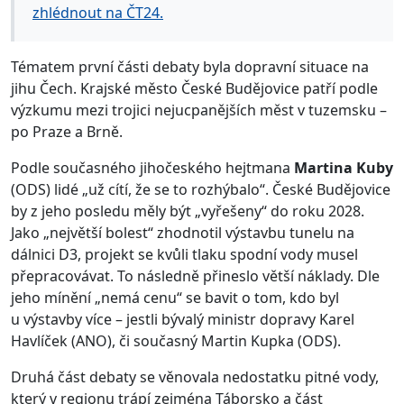
zhlédnout na ČT24.
Tématem první části debaty byla dopravní situace na
jihu Čech. Krajské město České Budějovice patří podle
výzkumu mezi trojici nejucpanějších měst v tuzemsku –
po Praze a Brně.
Podle současného jihočeského hejtmana
Martina Kuby
(ODS) lidé „už cítí, že se to rozhýbalo“. České Budějovice
by z jeho posledu měly být „vyřešeny“ do roku 2028.
Jako „největší bolest“ zhodnotil výstavbu tunelu na
dálnici D3, projekt se kvůli tlaku spodní vody musel
přepracovávat. To následně přineslo větší náklady. Dle
jeho mínění „nemá cenu“ se bavit o tom, kdo byl
u výstavby více – jestli bývalý ministr dopravy Karel
Havlíček (ANO), či současný Martin Kupka (ODS).
Druhá část debaty se věnovala nedostatku pitné vody,
který v regionu trápí zejména Táborsko a část