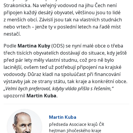
Strakonicka. Na veřejný vodovod na jihu Čech není
připojen každý desátý obyvatel, většinou jsou to lidé
z menších obcí. Závislí jsou tak na vlastních studnách
nebo vrtech – jenže ty v poslední letech na řadě míst
nestačí.
Podle
Martina Kuby
(ODS) se nyní malé obce o třeba
třech tisících obyvatelích dostávají do situace, kdy ještě
před pár lety měly vlastní studnu, což pro ně bylo
lacinější, ovšem teď už potřebují připojení na krajské
vodovody. Důraz kladl na spoluúčast při financování
výstavby jak ze strany státu, tak kraje a konkrétní obce.
„Velmi bych preferoval, kdyby vláda přišla s řešením,“
upozornil
Martin Kuba
.
Martin Kuba
předseda Asociace krajů ČR
hejtman Jihočeského kraje