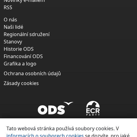
Novinky e-mailem
RSS
O nás
Naši lidé
Regionální sdružení
Stanovy
Historie ODS
Financování ODS
Grafika a logo
Ochrana osobních údajů
Zásady cookies
Tato webová stránka používá soubory cookies. V
informacích o souborech cookies
se dozvíte, pro jaké