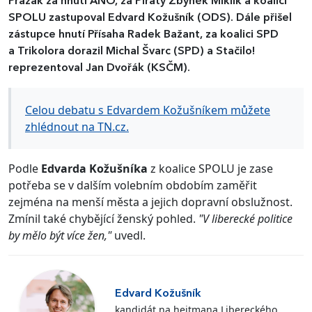
Pražák za hnutí ANO, za Piráty Zbyněk Miklík a koalici
SPOLU zastupoval Edvard Kožušník (ODS). Dále přišel
zástupce hnutí Přísaha Radek Bažant, za koalici SPD
a Trikolora dorazil Michal Švarc (SPD) a Stačilo!
reprezentoval Jan Dvořák (KSČM).
Celou debatu s Edvardem Kožušníkem můžete
zhlédnout na TN.cz.
Podle
Edvarda Kožušníka
z koalice SPOLU je zase
potřeba se v dalším volebním obdobím zaměřit
zejména na menší města a jejich dopravní obslužnost.
Zmínil také chybějící ženský pohled.
"V liberecké politice
by mělo být více žen,"
uvedl.
Edvard Kožušník
kandidát na hejtmana Libereckého