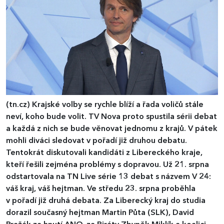
(tn.cz)
Krajské volby se rychle blíží a řada voličů stále
neví, koho bude volit. TV Nova proto spustila sérii debat
a každá z nich se bude věnovat jednomu z krajů. V pátek
mohli diváci sledovat v pořadí již druhou debatu.
Tentokrát diskutovali kandidáti z Libereckého kraje,
kteří řešili zejména problémy s dopravou. Už 21. srpna
odstartovala na TN Live série 13 debat s názvem V 24:
váš kraj, váš hejtman. Ve středu 23. srpna proběhla
v pořadí již druhá debata. Za Liberecký kraj do studia
dorazil současný hejtman Martin Půta (SLK), David