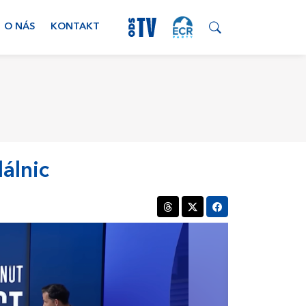
O NÁS
KONTAKT
álnic