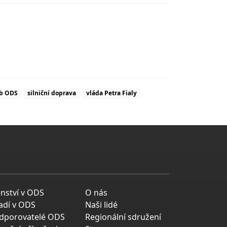
ub ODS
silniční doprava
vláda Petra Fialy
enství v ODS
O nás
adí v ODS
Naši lidé
dporovatelé ODS
Regionální sdružení