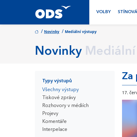
VOLBY
STÍNOVÁ
/
/
Novinky
Mediální výstupy
Novinky
Mediální
Za 
Typy výstupů
Všechny výstupy
17. čer
Tiskové zprávy
Rozhovory v médiích
Projevy
Komentáře
Interpelace