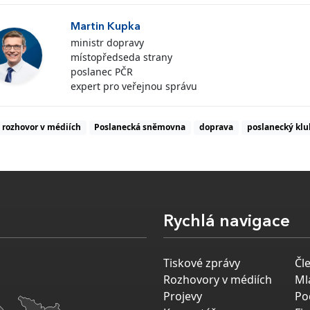
Martin Kupka
ministr dopravy
místopředseda strany
poslanec PČR
expert pro veřejnou správu
rozhovor v médiích
Poslanecká sněmovna
doprava
poslanecký kl
Rychlá navigace
Tiskové zprávy
Čl
Rozhovory v médiích
Ml
Projevy
Po