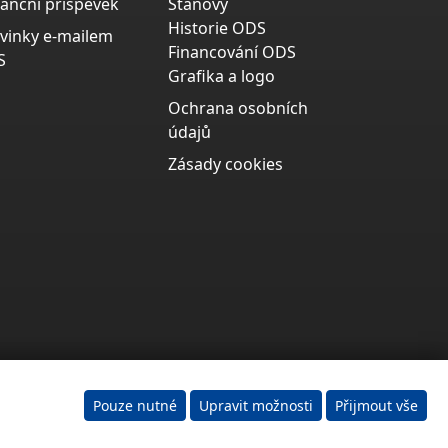
nanční příspěvek
Stanovy
Historie ODS
vinky e-mailem
Financování ODS
S
Grafika a logo
Ochrana osobních
údajů
Zásady cookies
Pouze nutné
Upravit možnosti
Přijmout vše