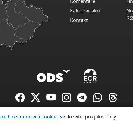
Komentáře
Fi
Kalendář akcí
No
RS
Kontakt
Copyright ©
acích o souborech cookies
se dozvíte, pro jaké účely
Občanská demokratická strana 1991 – 2026