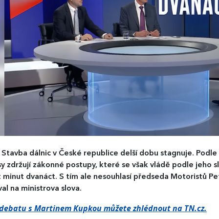
)
Stavba dálnic v České republice delší dobu stagnuje. Podl
y zdržují zákonné postupy, které se však vládě podle jeho sl
 minut dvanáct. S tím ale nesouhlasí předseda Motoristů Pet
al na ministrova slova.
 debatu s Martinem Kupkou můžete zhlédnout na TN.cz.