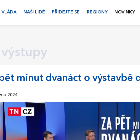
 VLÁDA
NAŠI LIDÉ
PŘIDEJTE SE
REGIONY
NOVINKY
 výstupy
pět minut dvanáct o výstavbě d
vna 2024