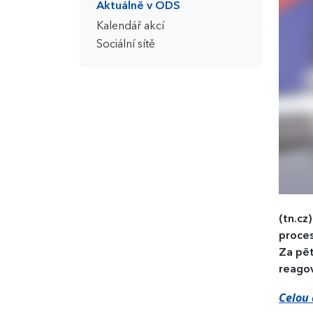
Aktuálně v ODS
Kalendář akcí
Sociální sítě
(tn.cz
proces
Za pět
reagov
Celou