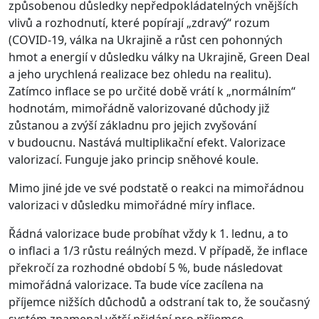
způsobenou důsledky nepředpokládatelných vnějších
vlivů a rozhodnutí, které popírají „zdravý“ rozum
(COVID-19, válka na Ukrajině a růst cen pohonných
hmot a energií v důsledku války na Ukrajině, Green Deal
a jeho urychlená realizace bez ohledu na realitu).
Zatímco inflace se po určité době vrátí k „normálním“
hodnotám, mimořádně valorizované důchody již
zůstanou a zvýší základnu pro jejich zvyšování
v budoucnu. Nastává multiplikační efekt. Valorizace
valorizací. Funguje jako princip sněhové koule.
Mimo jiné jde ve své podstatě o reakci na mimořádnou
valorizaci v důsledku mimořádné míry inflace.
Řádná valorizace bude probíhat vždy k 1. lednu, a to
o inflaci a 1/3 růstu reálných mezd. V případě, že inflace
překročí za rozhodné období 5 %, bude následovat
mimořádná valorizace. Ta bude více zacílena na
příjemce nižších důchodů a odstraní tak to, že současný
systém znamenal větší přidání pro příjemce