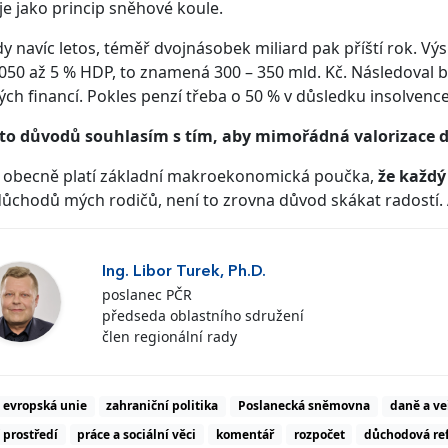
e jako princip sněhové koule.
dy navíc letos, téměř dvojnásobek miliard pak příští rok. V
050 až 5 % HDP, to znamená 300 – 350 mld. Kč. Následoval
ých financí. Pokles penzí třeba o 50 % v důsledku insolvenc
hto důvodů souhlasím s tím, aby mimořádná valorizace d
, obecně platí základní makroekonomická poučka,
že každý
důchodů mých rodičů, není to zrovna důvod skákat radostí. A
Ing. Libor Turek, Ph.D.
poslanec PČR
předseda oblastního sdružení
člen regionální rady
evropská unie
zahraniční politika
Poslanecká sněmovna
daně a ve
 prostředí
práce a sociální věci
komentář
rozpočet
důchodová re