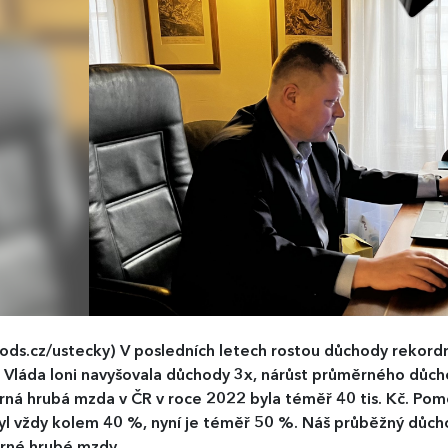
ods.cz/ustecky)
V posledních letech rostou důchody rekord
č. Vláda loni navyšovala důchody 3x, nárůst průměrného důchod
ná hrubá mzda v ČR v roce 2022 byla téměř 40 tis. Kč. P
yl vždy kolem 40 %, nyní je téměř 50 %. Náš průběžný důch