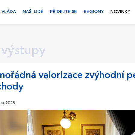
 VLÁDA
NAŠI LIDÉ
PŘIDEJTE SE
REGIONY
NOVINKY
 výstupy
ořádná valorizace zvýhodní pen
chody
zna 2023