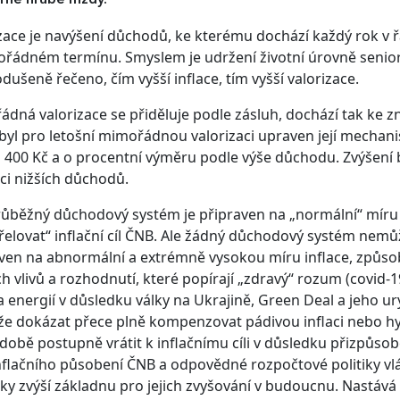
rné hrubé mzdy.
zace je navýšení důchodů, ke kterému dochází každý rok v 
řádném termínu. Smyslem je udržení životní úrovně seniorů 
dušeně řečeno, čím vyšší inflace, tím vyšší valorizace.
dná valorizace se přiděluje podle zásluh, dochází tak ke 
byl pro letošní mimořádnou valorizaci upraven její mecha
 400 Kč a o procentní výměru podle výše důchodu. Zvýšení 
ci nižších důchodů.
ůběžný důchodový systém je připraven na „normální“ míru 
řelovat“ inflační cíl ČNB. Ale žádný důchodový systém nemůž
ven na abnormální a extrémně vysokou míru inflace, způs
ch vlivů a rozhodnutí, které popírají „zdravý“ rozum (covid-
 energií v důsledku války na Ukrajině, Green Deal a jeho ury
 dokázat přece plně kompenzovat pádivou inflaci nebo hype
 době postupně vrátit k inflačnímu cíli v důsledku přizpůs
nflačního působení ČNB a odpovědné rozpočtové politiky vl
cky zvýší základnu pro jejich zvyšování v budoucnu. Nastává m