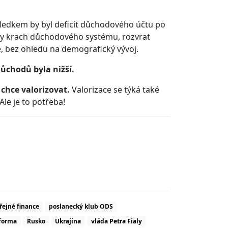
ýsledkem by byl deficit důchodového účtu po
 by krach důchodového systému, rozvrat
e, bez ohledu na demografický vývoj.
ůchodů byla nižší.
 chce valorizovat.
Valorizace se týká také
le je to potřeba!
řejné finance
poslanecký klub ODS
forma
Rusko
Ukrajina
vláda Petra Fialy