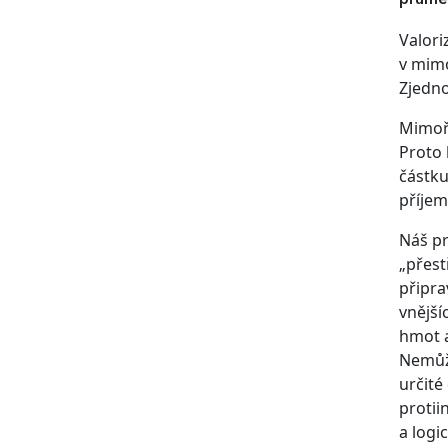
průmě
Valori
v mimo
Zjedno
Mimořá
Proto 
částku
příjem
Náš pr
„přest
připra
vnější
hmot a
Nemůže
určité
protii
a logi