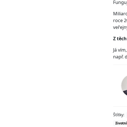
Funguj
Miliar
roce 2
veřejn
Z těc
Já vím
např. 
Štítky:
životní