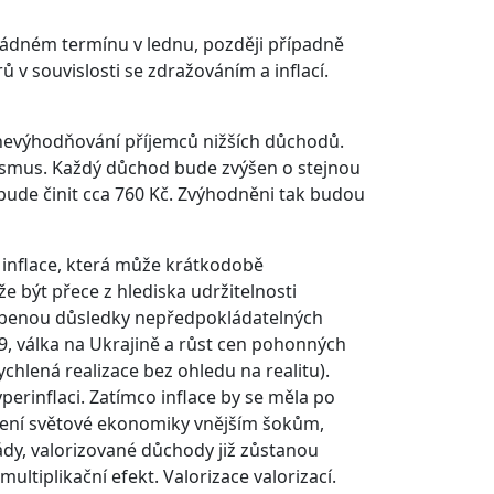
řádném termínu v lednu, později případně
v souvislosti se zdražováním a inflací.
znevýhodňování příjemců nižších důchodů.
nismus. Každý důchod bude zvýšen o stejnou
bude činit cca 760 Kč. Zvýhodněni tak budou
inflace, která může krátkodobě
e být přece z hlediska udržitelnosti
obenou důsledky nepředpokládatelných
19, válka na Ukrajině a růst cen pohonných
chlená realizace bez ohledu na realitu).
rinflaci. Zatímco inflace by se měla po
obení světové ekonomiky vnějším šokům,
ády, valorizované důchody již zůstanou
ultiplikační efekt. Valorizace valorizací.