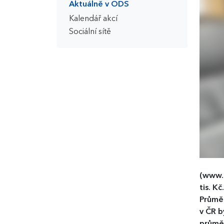
Aktuálně v ODS
Kalendář akcí
Sociální sítě
(www.
tis. K
Průměr
v ČR b