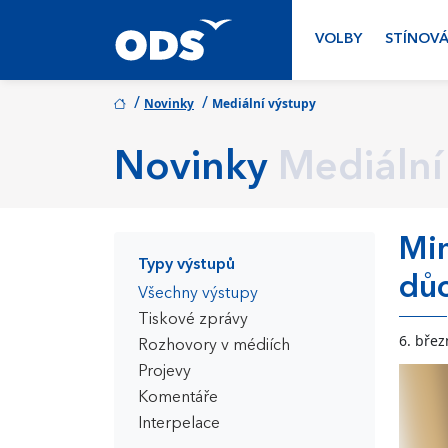
VOLBY
STÍNOVÁ
/
/
Novinky
Mediální výstupy
Novinky
Mediální
Mim
Typy výstupů
dů
Všechny výstupy
Tiskové zprávy
6. bře
Rozhovory v médiích
Projevy
Komentáře
Interpelace