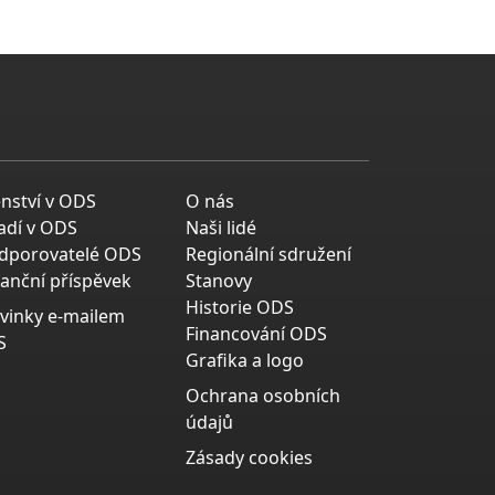
enství v ODS
O nás
adí v ODS
Naši lidé
dporovatelé ODS
Regionální sdružení
nanční příspěvek
Stanovy
Historie ODS
vinky e-mailem
Financování ODS
S
Grafika a logo
Ochrana osobních
údajů
Zásady cookies