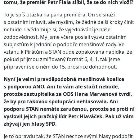
tomu, že premiér
Petr Fiala slíbil, že se do nich vloží?
To je spíš otázka na pana premiéra. On se snaží
s ostatními mluvit, ale myslím, že žádné další kroky činit
nebude. Uvědomuje si, že vyjednávání je naše
zodpovědnost. My jsme včera poslali výzvu ostatním
subjektům k jednání o podpoře menšinové rady. Ve
vztahu k Pirátům a STAN bude zopakována nabídka, že
pokud přijmou zmiňovaný formát 6, 4, 1, tak jsme
připraveni se o něm do 15. prosince dohodnout.
Nyní je velmi pravděpodobná menšinová koalice
s podporou ANO. Ani to vám ale stačit nebude,
protože zastupitelka za
ODS Hana Marvanová tvrdí,
že by pro takovou spolupráci nehlasovala. Ani
podporu STAN nemáte zaručenou, protože se proti ní
vyslovil jejich pražský lídr Petr Hlaváček. Pak už vám
zbývají jen hlasy SPD.
Je to opravdu tak, že STAN nechce svými hlasy podpořit