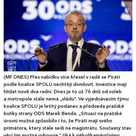
(MF DNES)
Přes nabídku více křesel v radě se Piráti
podle koalice SPOLU nechtějí domluvit. Investice mají
hlídat nově dva radní. Dnes je to už 76 dnů od voleb
a metropole stále nemá „vládu“. Ve vyjednávacím týmu
koalice SPOLU je letitý poslanec a předseda pražské
buňky strany ODS Marek Benda. „Situaci na pražské
úrovni možná způsobilo i to, že Piráti mají svého
primátora, který stále sedí na magistrátu. Současný stav
věcí jim možná vyhovuje,“ říká k několikaměsíčnímu