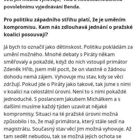
povolebnímu vyjednávání Benda.
Pro politiku západního střihu platí, že je uměním
kompromisu. Kam nás zdlouhavá jednání o pražské
koalici posouvají?
Já bych to označil jako dětinskost. Politiku pokládám za
umění možného. Mnohé debaty s Piráty někam
směřovaly a pokaždé, když do nich vstoupil primátor
Zdeněk Hřib, jsem měl pocit, že on vlastně o žádnou
dohodu nemá zájem. Vyhovuje mu stav, kdy se věci
zdržují. Pokud jde o Piráty jako takové, tak jsme s nimi
v koalici na celostátní úrovni. Není to s nimi pokaždé
jednoduché. S poslancem Jakubem Michálkem a s
dalšími musíme každý týden uzavírat nějaké
kompromisy. Situaci na té pražské úrovni možná
způsobilo i to, že mají primátora, který stále sedí na
magistrátu. Současný stav věcí jim možná vyhovuje. Až
tam sedět nebudou, tak se možná jejich ochota se