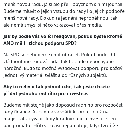
menšinovou radu. Já si ale přeji, abychom s nimi jednali.
Budeme mluvit o jejich vstupu do rady i o jejich podpoře
menšinové rady. Dokud ta jednání neproběhnou, tak
ale nemá smysl si něco vzkazovat přes média.
Jak by podle vás voliči reagovali, pokud byste kromě
ANO měli i tichou podporu SPD?
Na SPD se nebudeme chtít obracet. Pokud bude chtít
vládnout menšinová rada, tak to bude nepochybně
náročné. Bude to možná vyžadovat podporu pro každý
jednotlivý materiál zvlášť a od různých subjektů.
Aby to nebylo tak jednoduché, tak ještě chcete
přidat jednoho radního pro investice.
Budeme mít stejně jako doposud radního pro rozpočet,
tedy finance. A chceme se vrátit k tomu, co už na
magistrátu bývalo. Tedy k radnímu pro investice. Jen
pan primátor Hřib si to asi nepamatuje, když tvrdí, že