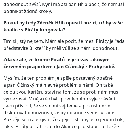
dohodnout zvýší. Nyní má asi pan Hřib pocit, že nemusí
podnikat žádné kroky.
Pokud by tedy Zdeněk Hřib opustil pozici, už by vaše
koalice s Piráty fungovala?
Tím si jistý nejsem. Mám ale pocit, že mezi Piráty je řada
představitelů, kteří by měli vůli se s námi dohodnout.
Zdá se ale, že kromě Pirátů je pro vás takovým
červeným praporkem i Jan Čižinský z Prahy sobě.
Myslím, že ten problém je spíše postavený opačně
a pan Čižinský má hlavně problém s námi. On také
celou svou kariéru staví na tom, že se proti nám musí
vymezovat. V nějaké chvíli povolebního vyjednávání
jsem přislíbil, že se s nimi sejdeme a pokusíme se
diskutovat o možnosti, že by dokonce seděli v radě.
Později jsem ale zjistil, že z jejich strany je to jenom trik,
jak si Piráty přitáhnout do Aliance pro stabilitu. Takže