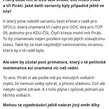
a tři Piráti. Jaké další varianty byly případně ještě ve
hře?
V úterý jsme nabídli variantu šesti křesel v radě pro
SPOLU, která znamená tři radní pro ODS, dva pro TOP
09, jednoho pro KDU-ČSL. Čtyři křesla mohli mít Piráti.
To by znamenalo nejen posílení oproti jejich stávajícímu
stavu. Také by se stali nejsilnější samostatnou stranou,
která by v té radě byla.
Ale vám by zůstal post primátora, který v té politické
matematice asi znamená víc než radní.
To ano. Piráti si ale podle mě po minulých volbách
zvykli, že nemusí volby vyhrát, a přesto vládnou. Což ale
nebylo úplně zdravé. A z toto plyne i způsob jednání po
těchto volbách.
Mohou ta vyjednávání ještě nabrat jiný směr díky