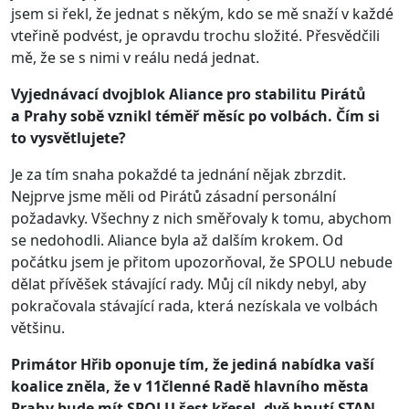
jsem si řekl, že jednat s někým, kdo se mě snaží v každé
vteřině podvést, je opravdu trochu složité. Přesvědčili
mě, že se s nimi v reálu nedá jednat.
Vyjednávací dvojblok Aliance pro stabilitu Pirátů
a Prahy sobě vznikl téměř měsíc po volbách. Čím si
to vysvětlujete?
Je za tím snaha pokaždé ta jednání nějak zbrzdit.
Nejprve jsme měli od Pirátů zásadní personální
požadavky. Všechny z nich směřovaly k tomu, abychom
se nedohodli. Aliance byla až dalším krokem. Od
počátku jsem je přitom upozorňoval, že SPOLU nebude
dělat přívěšek stávající rady. Můj cíl nikdy nebyl, aby
pokračovala stávající rada, která nezískala ve volbách
většinu.
Primátor Hřib oponuje tím, že jediná nabídka vaší
koalice zněla, že v 11členné Radě hlavního města
Prahy bude mít
SPOLU šest křesel, dvě hnutí STAN