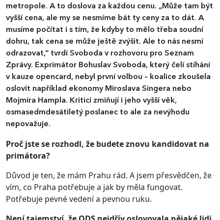
metropole. A to doslova za každou cenu. „Může tam být
vyšší cena, ale my se nesmíme bát ty ceny za to dát. A
musíme počítat i s tím, že kdyby to mělo třeba soudní
dohru, tak cena se může ještě zvýšit. Ale to nás nesmí
odrazovat,“ tvrdí Svoboda v rozhovoru pro Seznam
Zprávy. Exprimátor Bohuslav Svoboda, který čelí stíhání
v kauze opencard, nebyl první volbou – koalice zkoušela
oslovit například ekonomy Miroslava Singera nebo
Mojmíra Hampla. Kritici zmiňují i jeho vyšší věk,
osmasedmdesátiletý poslanec to ale za nevýhodu
nepovažuje.
Proč jste se rozhodl, že budete znovu kandidovat na
primátora?
Důvod je ten, že mám Prahu rád. A jsem přesvědčen, že
vím, co Praha potřebuje a jak by měla fungovat.
Potřebuje pevné vedení a pevnou ruku.
Není tajemství, že ODS nejdřív oslovovala nějaké lidi