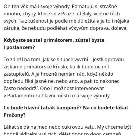
On ten věk má i svoje výhody. Pamatuju si strašně
mnoho, chyby, které se v Praze udělaly, včetně těch
svých. Ta zkušenost je podle mě důležitá a je to i nějaká
záruka, že nebudu podléhat výkyvům doprava, doleva.
Kdybyste se stal primátorem, zůstal byste
i poslancem?
To záleží na tom, jak se situace vyvrbí – jestli opravdu
získáme primátorské křeslo, kolik budeme mít
zastupitelů. A já hrozně nemám rád, když někdo
dopředu říká jasné ne, nebo ano, a pak to nakonec
často nedodrží. Ono i možnost intervenovat
v Parlamentu za hlavní město má svoje výhody.
Co bude hlavní tahák kampaně? Na co budete lákat
Pražany?
Lákat se dá na med nebo cukrovou vatu. My chceme být
hodně viditelní v ulicích, dělat door to door kampaň.