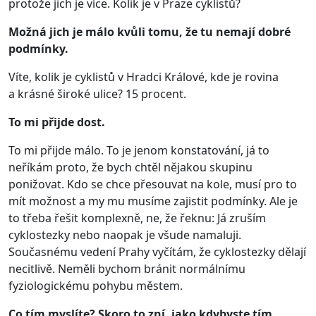
protože jich je více. Kolik je v Praze cyklistů?
Možná jich je málo kvůli tomu, že tu nemají dobré
podmínky.
Víte, kolik je cyklistů v Hradci Králové, kde je rovina
a krásné široké ulice? 15 procent.
To mi přijde dost.
To mi přijde málo. To je jenom konstatování, já to
neříkám proto, že bych chtěl nějakou skupinu
ponižovat. Kdo se chce přesouvat na kole, musí pro to
mít možnost a my mu musíme zajistit podmínky. Ale je
to třeba řešit komplexně, ne, že řeknu: Já zruším
cyklostezky nebo naopak je všude namaluji.
Současnému vedení Prahy vyčítám, že cyklostezky dělají
necitlivě. Neměli bychom bránit normálnímu
fyziologickému pohybu městem.
Co tím myslíte? Skoro to zní, jako kdybyste tím