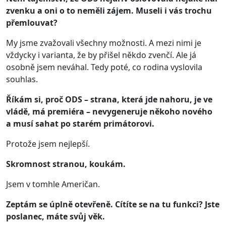
zvenku a oni o to neměli zájem. Museli i vás trochu
přemlouvat?
My jsme zvažovali všechny možnosti. A mezi nimi je
vždycky i varianta, že by přišel někdo zvenčí. Ale já
osobně jsem neváhal. Tedy poté, co rodina vyslovila
souhlas.
Říkám si, proč ODS – strana, která jde nahoru, je ve
vládě, má premiéra – nevygeneruje někoho nového
a musí sahat po starém primátorovi.
Protože jsem nejlepší.
Skromnost stranou, koukám.
Jsem v tomhle Američan.
Zeptám se úplně otevřeně. Cítíte se na tu funkci? Jste
poslanec, máte svůj věk.