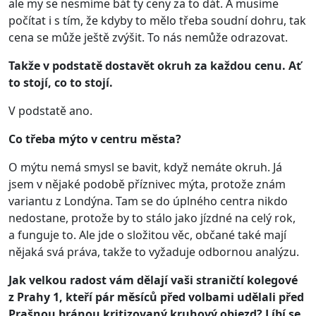
ale my se nesmíme bát ty ceny za to dát. A musíme
počítat i s tím, že kdyby to mělo třeba soudní dohru, tak
cena se může ještě zvýšit. To nás nemůže odrazovat.
Takže v podstatě dostavět okruh za každou cenu. Ať
to stojí, co to stojí.
V podstatě ano.
Co třeba mýto v centru města?
O mýtu nemá smysl se bavit, když nemáte okruh. Já
jsem v nějaké podobě příznivec mýta, protože znám
variantu z Londýna. Tam se do úplného centra nikdo
nedostane, protože by to stálo jako jízdné na celý rok,
a funguje to. Ale jde o složitou věc, občané také mají
nějaká svá práva, takže to vyžaduje odbornou analýzu.
Jak velkou radost vám dělají vaši straničtí kolegové
z Prahy 1, kteří pár měsíců před volbami udělali před
Prašnou bránou kritizovaný kruhový objezd? Líbí se