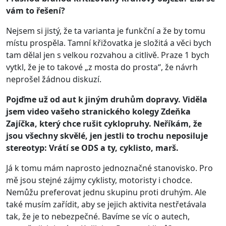
vám to řešení?
Nejsem si jistý, že ta varianta je funkční a že by tomu
místu prospěla. Tamní křižovatka je složitá a věci bych
tam dělal jen s velkou rozvahou a citlivě. Praze 1 bych
vytkl, že je to takové „z mosta do prosta“, že návrh
neprošel žádnou diskuzí.
Pojďme už od aut k jiným druhům dopravy. Viděla
jsem video vašeho stranického kolegy Zdeňka
Zajíčka, který chce rušit cyklopruhy. Neříkám, že
jsou všechny skvělé, jen jestli to trochu neposiluje
stereotyp: Vrátí se ODS a ty, cyklisto, marš.
Já k tomu mám naprosto jednoznačné stanovisko. Pro
mě jsou stejné zájmy cyklisty, motoristy i chodce.
Nemůžu preferovat jednu skupinu proti druhým. Ale
také musím zařídit, aby se jejich aktivita nestřetávala
tak, že je to nebezpečné. Bavíme se víc o autech,