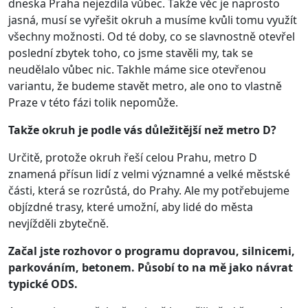
dneska Praha nejezdila vůbec. Takže věc je naprosto
jasná, musí se vyřešit okruh a musíme kvůli tomu využít
všechny možnosti. Od té doby, co se slavnostně otevřel
poslední zbytek toho, co jsme stavěli my, tak se
neudělalo vůbec nic. Takhle máme sice otevřenou
variantu, že budeme stavět metro, ale ono to vlastně
Praze v této fázi tolik nepomůže.
Takže okruh je podle vás důležitější než metro D?
Určitě, protože okruh řeší celou Prahu, metro D
znamená přísun lidí z velmi významné a velké městské
části, která se rozrůstá, do Prahy. Ale my potřebujeme
objízdné trasy, které umožní, aby lidé do města
nevjížděli zbytečně.
Začal jste rozhovor o programu dopravou, silnicemi,
parkováním, betonem. Působí to na mě jako návrat
typické ODS.