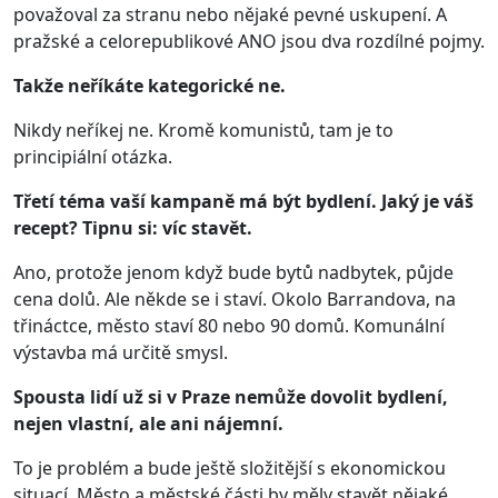
považoval za stranu nebo nějaké pevné uskupení. A
pražské a celorepublikové ANO jsou dva rozdílné pojmy.
Takže neříkáte kategorické ne.
Nikdy neříkej ne. Kromě komunistů, tam je to
principiální otázka.
Třetí téma vaší kampaně má být bydlení. Jaký je váš
recept? Tipnu si: víc stavět.
Ano, protože jenom když bude bytů nadbytek, půjde
cena dolů. Ale někde se i staví. Okolo Barrandova, na
třináctce, město staví 80 nebo 90 domů. Komunální
výstavba má určitě smysl.
Spousta lidí už si v Praze nemůže dovolit bydlení,
nejen vlastní, ale ani nájemní.
To je problém a bude ještě složitější s ekonomickou
situací. Město a městské části by měly stavět nějaké