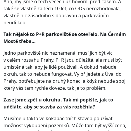
Ano, my jsme o těch věcech už hovořili před časem. A
také se vlastně za těch 10 let, co ODS nerozhodovala,
vlastně nic zásadního s dopravou a parkováním
neudělalo.
Tak nějaké to P+R parkoviště se otevřelo. Na Černém
Mostě třeba…
Jedno parkoviště nic neznamená, musí jich být víc
v celém rozsahu Prahy. P+R jsou důležitá, ale musí být
umístěná tak, aby je lidé používali. A dokud nebude
okruh, tak to nebude fungovat. Vy přijedete z Úval do
Prahy, potřebujete na druhý konec, a když nebude spoj,
který vás tam rychle doveze, tak je to problém.
Zase jsme zpět u okruhu. Tak mi popište, jak to
uděláte, aby se stavba za vás rozběhla?
Musíme u takto velkokapacitních staveb používat
možnost vykoupení pozemků. Může tam být vyšší cena,