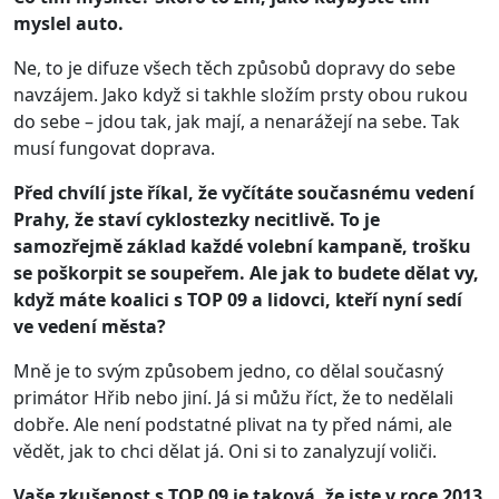
myslel auto.
Ne, to je difuze všech těch způsobů dopravy do sebe
navzájem. Jako když si takhle složím prsty obou rukou
do sebe – jdou tak, jak mají, a nenarážejí na sebe. Tak
musí fungovat doprava.
Před chvílí jste říkal, že vyčítáte současnému vedení
Prahy, že staví cyklostezky necitlivě. To je
samozřejmě základ každé volební kampaně, trošku
se poškorpit se soupeřem. Ale jak to budete dělat vy,
když máte koalici s TOP 09 a lidovci, kteří nyní sedí
ve vedení města?
Mně je to svým způsobem jedno, co dělal současný
primátor Hřib nebo jiní. Já si můžu říct, že to nedělali
dobře. Ale není podstatné plivat na ty před námi, ale
vědět, jak to chci dělat já. Oni si to zanalyzují voliči.
Vaše zkušenost s TOP 09 je taková, že jste v roce 2013