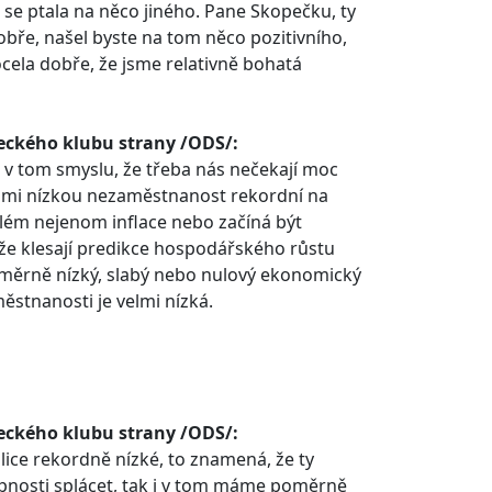
 se ptala na něco jiného. Pane Skopečku, ty
bře, našel byste na tom něco pozitivního,
ocela dobře, že jsme relativně bohatá
ckého klubu strany /ODS/:
t v tom smyslu, že třeba nás nečekají moc
lmi nízkou nezaměstnanost rekordní na
blém nejenom inflace nebo začíná být
 že klesají predikce hospodářského růstu
i poměrně nízký, slabý nebo nulový ekonomický
stnanosti je velmi nízká.
ckého klubu strany /ODS/:
ice rekordně nízké, to znamená, že ty
nosti splácet, tak i v tom máme poměrně