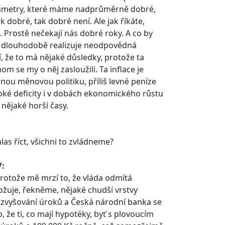
arametry, které máme nadprůměrně dobré,
 dobré, tak dobré není. Ale jak říkáte,
 Prostě nečekají nás dobré roky. A co by
 se dlouhodobě realizuje neodpovědná
ní, že to má nějaké důsledky, protože ta
om se my o něj zasloužili. Ta inflace je
ěnou měnovou politiku, příliš levné peníze
soké deficity i v dobách ekonomického růstu
 nějaké horší časy.
las říct, všichni to zvládneme?
/:
protože mě mrzí to, že vláda odmítá
rožuje, řekněme, nějaké chudší vrstvy
ní zvyšování úroků a Česká národní banka se
, že ti, co mají hypotéky, byť s plovoucím