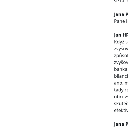
se ta 
Jana 
Pane H
Jan H
Když s
zvyšov
způsob
zvyšov
banka 
bilanc
ano, m
tady r
obrovs
skuteč
efektiv
Jana 