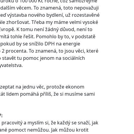
a úroků o 100 000 Kč ročně, což samozřejmě
 dalším věcem. To znamená, toto nepovažuji
 teď výstavba nového bydlení, už rozestavěné
dále zhoršovat. Třeba my máme velmi vysoké
Evropě. K tomu není žádný důvod, není to
mítá tohle řešit. Pomohlo by to, v podstatě
i, pokud by se snížilo DPH na energie
o 2 procenta. To znamená, to jsou věci, které
 stavět tu pomoc jenom na sociálních
yvatelstva.
e zeptat na jednu věc, protože ekonom
tát lidem pomáhá příliš, že si musíme sami
/:
 pracovitý a myslím si, že každý se snaží, jak
občané pomoct nemůžou. Jak můžou krotit