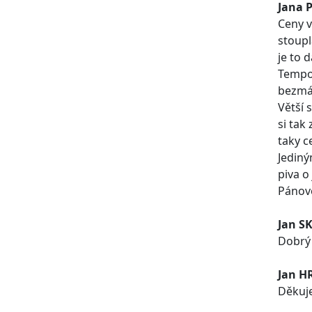
Jana 
Ceny v
stoupl
je to 
Tempo 
bezmál
Větší 
si tak
taky c
Jediný
piva o
Pánové
Jan S
Dobrý 
Jan H
Děkuj