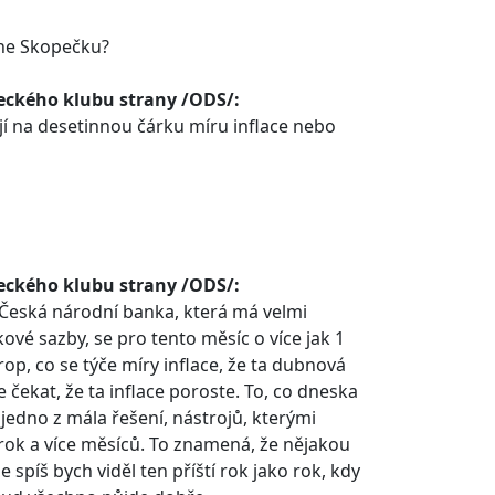
pane Skopečku?
ckého klubu strany /ODS/:
ají na desetinnou čárku míru inflace nebo
ckého klubu strany /ODS/:
 Česká národní banka, která má velmi
vé sazby, se pro tento měsíc o více jak 1
rop, co se týče míry inflace, že ta dubnová
 čekat, že ta inflace poroste. To, co dneska
jedno z mála řešení, nástrojů, kterými
rok a více měsíců. To znamená, že nějakou
íš bych viděl ten příští rok jako rok, kdy