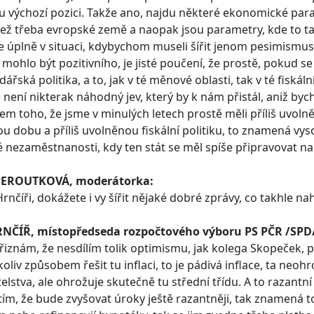
 výchozí pozici. Takže ano, najdu některé ekonomické p
než třeba evropské země a naopak jsou parametry, kde to tak
 úplně v situaci, kdybychom museli šířit jenom pesimismus.
 mohlo být pozitivního, je jisté poučení, že prostě, pokud
ářská politika, a to, jak v té měnové oblasti, tak v té fiskál
e není nikterak náhodný jev, který by k nám přistál, aniž bych
em toho, že jsme v minulých letech prostě měli příliš uvoln
u dobu a příliš uvolněnou fiskální politiku, to znamená vy
é nezaměstnanosti, kdy ten stát se měl spíše připravovat na
PEROUTKOVÁ, moderátorka:
rnčíři, dokážete i vy šířit nějaké dobré zprávy, co takhle nah
RNČÍŘ, místopředseda rozpočtového výboru PS PČR /SPD
přiznám, že nesdílím tolik optimismu, jak kolega Skopeček, 
oliv způsobem řešit tu inflaci, to je pádivá inflace, ta neoh
elstva, ale ohrožuje skutečně tu střední třídu. A to razant
 tím, že bude zvyšovat úroky ještě razantněji, tak znamená to