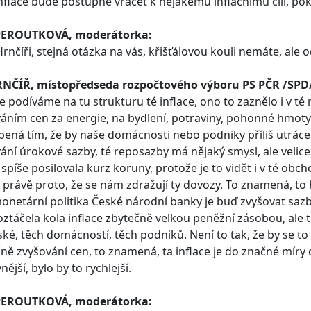
inflace bude postupně vracet k nějakému inflačnímu cíli, p
PEROUTKOVÁ, moderátorka:
rnčíři, stejná otázka na vás, křišťálovou kouli nemáte, ale o
RNČÍŘ, místopředseda rozpočtového výboru PS PČR /SPD
e podíváme na tu strukturu té inflace, ono to zaznělo i v té
áním cen za energie, na bydlení, potraviny, pohonné hmot
ená tím, že by naše domácnosti nebo podniky příliš utrácely
ání úrokové sazby, té reposazby má nějaký smysl, ale velic
spíše posilovala kurz koruny, protože je to vidět i v té obc
i právě proto, že se nám zdražují ty dovozy. To znamená, to
onetární politika České národní banky je buď zvyšovat sazby
oztáčela kola inflace zbytečně velkou peněžní zásobou, ale 
ké, těch domácností, těch podniků. Není to tak, že by se to
ně zvyšování cen, to znamená, ta inflace je do značné míry
nější, bylo by to rychlejší.
PEROUTKOVÁ, moderátorka: