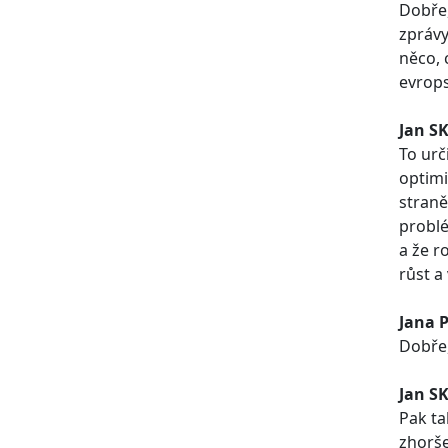
Dobře,
zprávy
něco, 
evrops
Jan S
To urč
optimi
straně
problé
a že r
růst a
Jana 
Dobře,
Jan S
Pak ta
zhorše