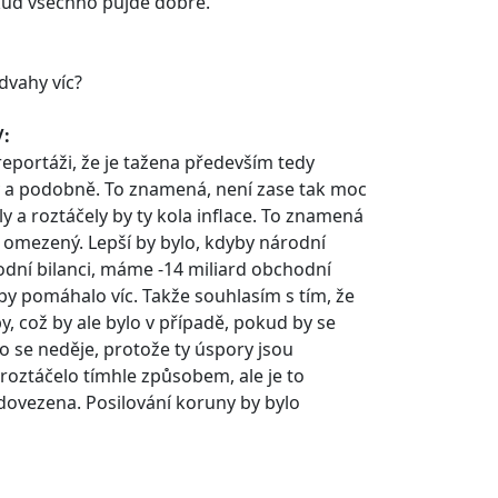
okud všechno půjde dobře.
dvahy víc?
/:
 reportáži, že je tažena především tedy
y a podobně. To znamená, není zase tak moc
 a roztáčely by ty kola inflace. To znamená
e omezený. Lepší by bylo, kdyby národní
hodní bilanci, máme -14 miliard obchodní
 by pomáhalo víc. Takže souhlasím s tím, že
, což by ale bylo v případě, pokud by se
to se neděje, protože ty úspory jsou
 roztáčelo tímhle způsobem, ale je to
 dovezena. Posilování koruny by bylo