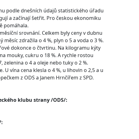
ubnu podle dnešních údajů statistického úřadu
jí a začínají šetřit. Pro českou ekonomiku
obě pomáhala.
iměsíční srovnání. Celkem byly ceny v dubnu
 měsíc zdražila o 4 %, plyn o 5 a voda o 3 %.
přové dokonce o čtvrtinu. Na kilogramu kýty
ena mouky, cukru o 18 %. A rychle rostou
, zelenina o 4 a oleje nebo tuky o 2 %.
 U vína cena klesla o 4 %, u lihovin o 2,5 a u
kopečkem z ODS a Janem Hrnčířem z SPD.
ckého klubu strany /ODS/:
/: