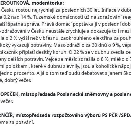
PEROUTKOVÁ, moderátorka:
 Česku rostou nejrychleji za posledních 30 let. Inflace v d
a 0,2 nad 14 %. Tuzemské domácnosti už na zdražování reagu
další špatná zpráva. Právě domácí poptávka jí v poslední d
zdražování v Česku neustále zrychluje a dokazuje to i mez
a o 2 % vyšší než v březnu, zaokrouhleno elektřina za pouhý
skoky vykazují potraviny. Maso zdražilo za 30 dnů o 9 %, ve
 zákazník připlatí desítky korun. O 22 % se v dubnu zvedla c
eny dalších potravin. Vejce za měsíc zdražila o 8 %, mléko o 7
mi položkami, které v dubnu zlevnily, jsou alkoholické nápoje.
 jedno procento. A já o tom teď budu debatovat s Janem S
, dobrý večer.
KOPEČEK, místopředseda Poslanecké sněmovny a poslane
večer.
RNČÍŘ, místopředseda rozpočtového výboru PS PČR /SPD
eme za pozvání.