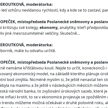
PEROUTKOVÁ, moderátorka:
e letí vzhůru nevídanou rychlostí, kdy a kde se to zastaví, 
KOPEČEK, místopředseda Poslanecké sněmovny a poslane
mi kritizuju své kolegy,
ekonomy
,
analytiky, kteří předpovíd
liv jiné /nesrozumitelné/ veličiny. Skutečně...
PEROUTKOVÁ, moderátorka:
dborník, máte tu odvahu určitě.
KOPEČEK, místopředseda Poslanecké sněmovny a poslane
ně nemáme křišťálovou kouli. Nejde to určit, koneckonců i
ikovaný ekonomický model, na základě kterého plánuje úroko
tní bod zmýlila. Nicméně myslím si, že ještě nenastal ten st
nebyla na maximu a že ještě v následujících měsících můžeme
eská národní banka, to zvyšování úrokových sazeb, které je 
 inflaci krotit, to se v ekonomice projevuje se zpožděním 
trendu můžeme možná očekávat v druhé polovině roku, ale sp