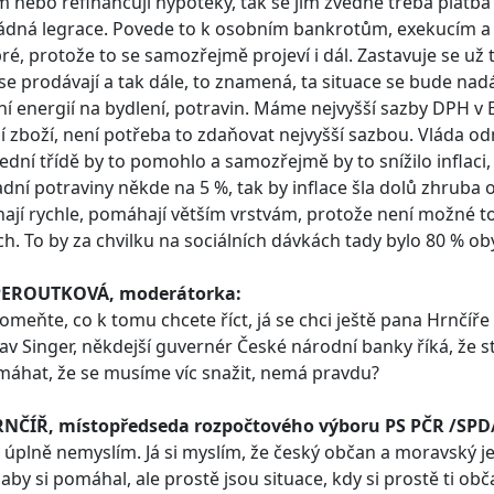
 nebo refinancují hypotéky, tak se jim zvedne třeba platb
ádná legrace. Povede to k osobním bankrotům, exekucím a
ré, protože to se samozřejmě projeví i dál. Zastavuje se už
e prodávají a tak dále, to znamená, ta situace se bude na
í energií na bydlení, potravin. Máme nejvyšší sazby DPH v 
í zboží, není potřeba to zdaňovat nejvyšší sazbou. Vláda od
třední třídě by to pomohlo a samozřejmě by to snížilo inflac
adní potraviny někde na 5 %, tak by inflace šla dolů zhruba 
jí rychle, pomáhají větším vrstvám, protože není možné to
h. To by za chvilku na sociálních dávkách tady bylo 80 % ob
PEROUTKOVÁ, moderátorka:
meňte, co k tomu chcete říct, já se chci ještě pana Hrnčíř
av Singer, někdejší guvernér České národní banky říká, že s
máhat, že se musíme víc snažit, nemá pravdu?
RNČÍŘ, místopředseda rozpočtového výboru PS PČR /SPD
to úplně nemyslím. Já si myslím, že český občan a moravský je
aby si pomáhal, ale prostě jsou situace, kdy si prostě ti 