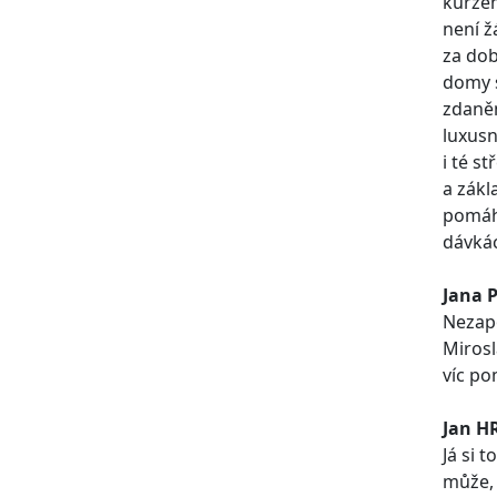
kurzem
není ž
za dob
domy s
zdaněn
luxusn
i té s
a zákl
pomáha
dávkác
Jana 
Nezapo
Mirosl
víc po
Jan H
Já si 
může, 