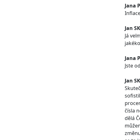
Jana 
Inflac
Jan S
Já vel
jakéko
Jana 
Jste o
Jan S
Skuteč
sofist
procen
čísla 
dělá Č
můžeme
změnu 