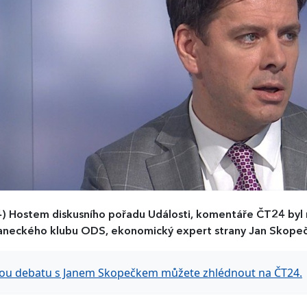
4)
Hostem diskusního pořadu Události, komentáře ČT24 by
aneckého klubu ODS, ekonomický expert strany Jan Skope
ou debatu s Janem Skopečkem můžete zhlédnout na ČT24.