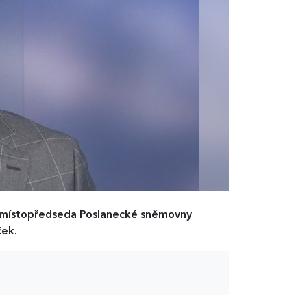
l místopředseda Poslanecké sněmovny
ček.