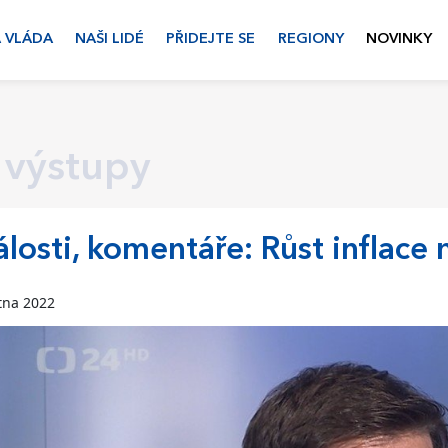
 VLÁDA
NAŠI LIDÉ
PŘIDEJTE SE
REGIONY
NOVINKY
 výstupy
losti, komentáře: Růst inflace
tna 2022