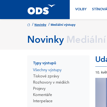
VOLBY
STÍNOVÁ
/
/
Novinky
Mediální výstupy
Novinky
Mediální
Udá
Typy výstupů
Všechny výstupy
10. kvě
Tiskové zprávy
Rozhovory v médiích
Projevy
Komentáře
Interpelace