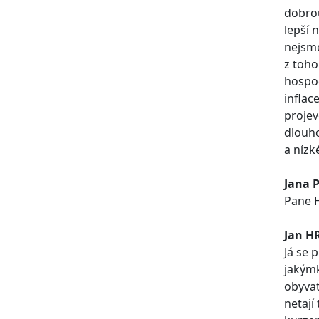
dobrou
lepší 
nejsme
z toho
hospod
inflac
projev
dlouho
a nízk
Jana 
Pane H
Jan H
Já se 
jakýmk
obyvat
netají