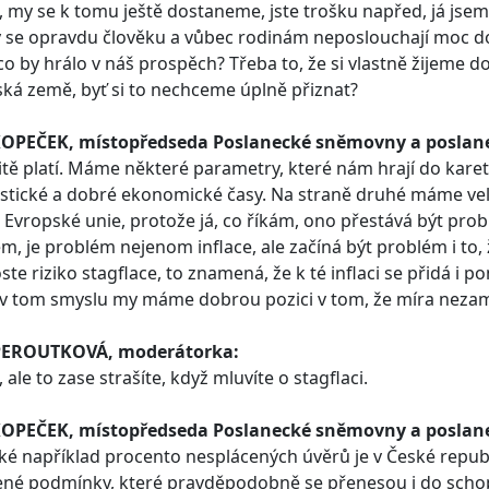
 my se k tomu ještě dostaneme, jste trošku napřed, já jsem
 se opravdu člověku a vůbec rodinám neposlouchají moc do
co by hrálo v náš prospěch? Třeba to, že si vlastně žijeme d
ká země, byť si to nechceme úplně přiznat?
KOPEČEK, místopředseda Poslanecké sněmovny a poslane
itě platí. Máme některé parametry, které nám hrají do kare
stické a dobré ekonomické časy. Na straně druhé máme ve
 Evropské unie, protože já, co říkám, ono přestává být pro
m, je problém nejenom inflace, ale začíná být problém i to,
oste riziko stagflace, to znamená, že k té inflaci se přidá 
 v tom smyslu my máme dobrou pozici v tom, že míra nezamě
PEROUTKOVÁ, moderátorka:
 ale to zase strašíte, když mluvíte o stagflaci.
KOPEČEK, místopředseda Poslanecké sněmovny a poslane
ké například procento nesplácených úvěrů je v České republ
né podmínky, které pravděpodobně se přenesou i do schop