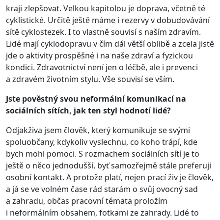
kraji zlepšovat. Velkou kapitolou je doprava, včetně té
cyklistické. Určitě ještě máme i rezervy v dobudovávání
sítě cyklostezek. I to vlastně souvisí s naším zdravím.
Lidé mají cyklodopravu v čím dál větší oblibě a zcela jistě
jde o aktivity prospěšné i na naše zdraví a fyzickou
kondici. Zdravotnictví není jen o léčbě, ale i prevenci
a zdravém životním stylu. Vše souvisí se vším.
Jste pověstný svou neformální komunikací na
sociálních sítích, jak ten styl hodnotí lidé?
Odjakživa jsem člověk, který komunikuje se svými
spoluobčany, kdykoliv vyslechnu, co koho trápí, kde
bych mohl pomoci. S rozmachem sociálních sítí je to
ještě o něco jednodušší, byť samozřejmě stále preferuji
osobní kontakt. A protože platí, nejen prací živ je člověk,
a já se ve volném čase rád starám o svůj ovocný sad
a zahradu, občas pracovní témata proložím
i neformálním obsahem, fotkami ze zahrady. Lidé to