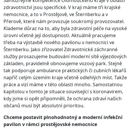
Samozřejmě kompetence Olomouckého kraje v oblasti
zdravotnictví jsou specifické. V kraji máme tři krajské
nemocnice, a to v Prostějově, ve Šternberku a v
Přerově, které nám provozuje soukromý provozovatel.
Klademe důraz na to, aby byla zdravotní péče na vysoké
úrovni včetně její dostupnosti. Aktuálně pracujeme
třeba na výstavbě nového pavilonu v nemocnici ve
Šternberku. Jako zřizovatel Zdravotnické záchranné
služby prosazujeme budování moderní sítě výjezdových
základen, pravidelně obnovujeme vozový park. Stejně
tak podporuje ambulance praktických či zubních lékařů
napříč celým územím kraje včetně odlehlých míst. Takže
práce a vizí máme v této oblasti mnoho. Samostatnou
kapitolou v tomto je situace související s koronavirem,
kdy jsme si opět připomněli, že ochrana zdraví našich
občanů musí být absolutní prioritou.
Chceme postavit plnohodnotný a moderní infekční
pavilon v rámci prostějovské nemocnice