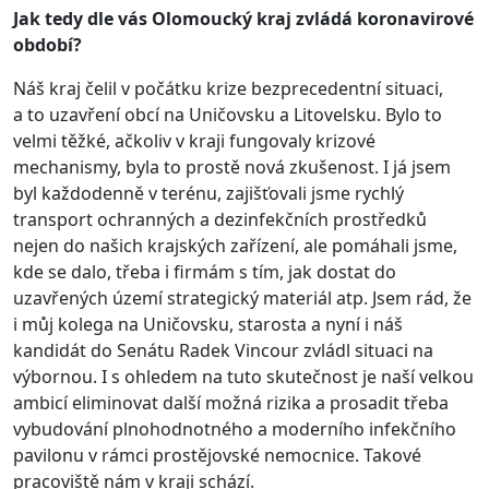
Jak tedy dle vás Olomoucký kraj zvládá koronavirové
období?
Náš kraj čelil v počátku krize bezprecedentní situaci,
a to uzavření obcí na Uničovsku a Litovelsku. Bylo to
velmi těžké, ačkoliv v kraji fungovaly krizové
mechanismy, byla to prostě nová zkušenost. I já jsem
byl každodenně v terénu, zajišťovali jsme rychlý
transport ochranných a dezinfekčních prostředků
nejen do našich krajských zařízení, ale pomáhali jsme,
kde se dalo, třeba i firmám s tím, jak dostat do
uzavřených území strategický materiál atp. Jsem rád, že
i můj kolega na Uničovsku, starosta a nyní i náš
kandidát do Senátu Radek Vincour zvládl situaci na
výbornou. I s ohledem na tuto skutečnost je naší velkou
ambicí eliminovat další možná rizika a prosadit třeba
vybudování plnohodnotného a moderního infekčního
pavilonu v rámci prostějovské nemocnice. Takové
pracoviště nám v kraji schází.