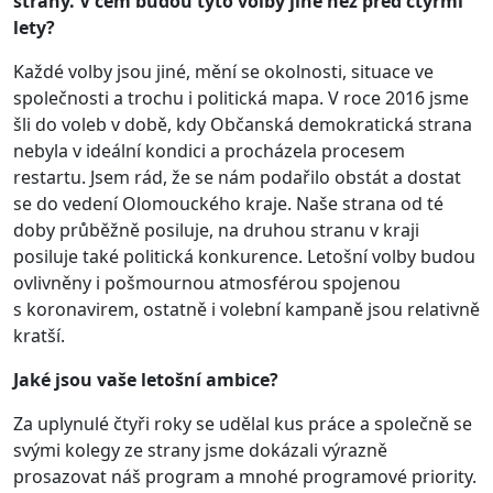
strany. V čem budou tyto volby jiné než před čtyřmi
lety?
Každé volby jsou jiné, mění se okolnosti, situace ve
společnosti a trochu i politická mapa. V roce 2016 jsme
šli do voleb v době, kdy Občanská demokratická strana
nebyla v ideální kondici a procházela procesem
restartu. Jsem rád, že se nám podařilo obstát a dostat
se do vedení Olomouckého kraje. Naše strana od té
doby průběžně posiluje, na druhou stranu v kraji
posiluje také politická konkurence. Letošní volby budou
ovlivněny i pošmournou atmosférou spojenou
s koronavirem, ostatně i volební kampaně jsou relativně
kratší.
Jaké jsou vaše letošní ambice?
Za uplynulé čtyři roky se udělal kus práce a společně se
svými kolegy ze strany jsme dokázali výrazně
prosazovat náš program a mnohé programové priority.