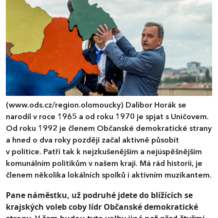
(www.ods.cz/region.olomoucky)
Dalibor Horák se
narodil v roce 1965 a od roku 1970 je spjat s Uničovem.
Od roku 1992 je členem Občanské demokratické strany
a hned o dva roky později začal aktivně působit
v politice. Patří tak k nejzkušenějším a nejúspěšnějším
komunálním politikům v našem kraji. Má rád historii, je
členem několika lokálních spolků i aktivním muzikantem.
Pane náměstku, už podruhé jdete do blížících se
krajských voleb coby lídr Občanské demokratické