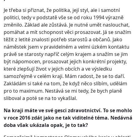
Je třeba si přiznat, že politika, její styl, ale i samotní
politici, tedy v podstatě vše se od roku 1994 výrazně
změnilo. Základ ale zůstává. Je nutné umět naslouchat,
pomáhat a mít schopnost věci prosazovat. Já se snažím
těžit z letité znalosti potřeb starostů a občanů. Jako
náměstek jsem v pravidelném a velmi úzkém kontaktu
právě se starosty napříč celým krajem a snažím se jim
být nápomocen, prosazovat jejich konkrétní projekty,
které zlepšují život v jejich obcích a ve výsledku
samozřejmě v celém kraji. Mám radost, že se to daří.
Zakládám si také na tom, že když něco slíbím, udělám
pro to maximum. Nestává se mi tedy, že bych planě
sliboval a poté se na to vykašlal.
Na kraji máte ve své gesci zdravotnictví. To se mohlo
v roce 2016 zdát jako ne tak viditelné téma. Nedávná
doba však ukázala opak, je to tak?