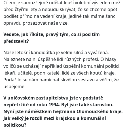
Cílem je samozřejmě udělat lepší volební výsledem než
před čtyřmi lety a nebudu skrývat, že se chceme opět
podílet přímo na vedení kraje, jedině tak máme šanci
opravdu prosazovat naše vize.
Vedete, jak říkáte, pravý tým, co si pod tím
představit?
Naše letošní kandidátka je velmi silná a vyvážená.
Naleznete na ni úspěšné lidi různých profesí. O hlasy
voličů se ucházejí například úspěšní komunální politici,
lékaři, učitelé, podnikatelé, lidé ze všech koutů kraje.
Podařilo se nám namíchat skvělou sestavu a věřím, že
uspějeme.
V uničovském zastupitelstvu jste v podstatě
nepřetržitě od roku 1994. Byl jste také starostou.
Nyní jste náměstkem hejtmana Olomouckého kraje.
Jak velký je rozdíl mezi krajskou a komunální
politikou?