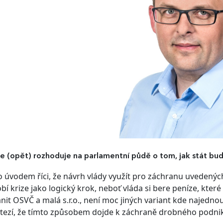
e (opět) rozhoduje na parlamentní půdě o tom, jak stát bud
 úvodem říci, že návrh vlády využít pro záchranu uvedených
bí krize jako logický krok, neboť vláda si bere peníze, které
nit OSVČ a malá s.r.o., není moc jiných variant kde najednou 
 tezí, že tímto způsobem dojde k záchraně drobného podnik