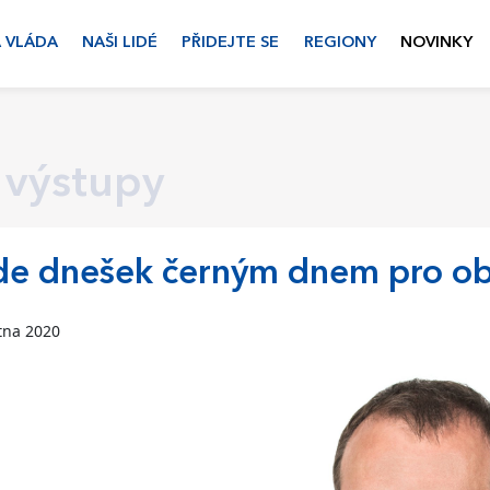
 VLÁDA
NAŠI LIDÉ
PŘIDEJTE SE
REGIONY
NOVINKY
 výstupy
de dnešek černým dnem pro o
tna 2020