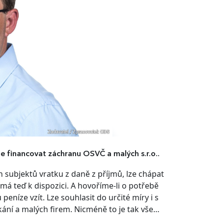
e financovat záchranu OSVČ a malých s.r.o..
 subjektů vratku z daně z příjmů, lze chápat
 má teď k dispozici. A hovoříme-li o potřebě
peníze vzít. Lze souhlasit do určité míry i s
ání a malých firem. Nicméně to je tak vše…