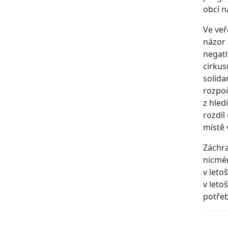
obcí n
Ve veř
názor 
negati
cirkus
solida
rozpo
z hled
rozdíl
místě 
Záchra
nicmén
v leto
v leto
potře