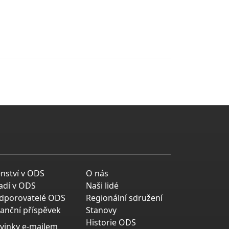
enství v ODS
O nás
adí v ODS
Naši lidé
dporovatelé ODS
Regionální sdružení
nanční příspěvek
Stanovy
Historie ODS
vinky e-mailem