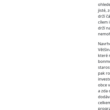
ohlede
jisté,
drží č
cílem 
drží n
nemoho
Navrho
Většin
které 
bonmot
staros
pak ro
invest
obce v
a zda 
dodáva
celkem
progra