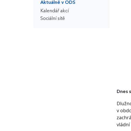
Aktuálně v ODS
Kalendář akcí
Sociální sítě
Dnes s
Dlužno
v obdo
zachrá
vládní