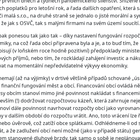
 prvních dnech a týdnech pandemického šílenství. Snížené
ch poplatků pro letošní rok, a řada dalších opatření, kte
i malá s.r.o., na druhé straně se jednalo o jisté morální a s
 že jak s OSVČ, tak s malými firmami na svém území soucítí.
ak ponesou tak jako tak – díky nastavení fungování rozpo
iky, na což řada obcí připravena byla a je, a to buď tím, 
isují (v loňském roce hodně pozitivní) předpoklady ministe
vých příjmů, nebo tím, že rozkládají zahájení investic a ná
vat na momentální nepředvídatelné výkyvy ekonomiky.
emají (až na výjimky) v drtivé většině případů schované „úsp
í finanční fungování měst a obcí. Financování obcí ovládá n
sy obcím stanoví mimo jiné povinnost nakládat s financemi
evším (!) dodržovat rozpočtovou kázeň, která zahrnuje nej
anoví dále povinnost navrhovat rozpočty obcí jako vyrovnan
y v dalším období do rozpočtu vrátit. Ano, toto vrácení lze 
nebo úvěrově, což zatíží obce splátkami. Odhlédneme-li od s
át, a že zadlužení obcí není možné (jako v případě státu) 
m stanovené dluhové brzdy, tak samo o sobě je neplánova