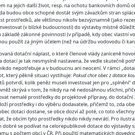
m na jejich další život, resp. na ochotu bankovních domů o
 zda budou obce schopné dostát svým závazkům stran splácen
ást prostředků, ale většinou nikoliv bezvýznamně (jako reze
investovat (v blízké budoucnosti) do výstavby místně důleži
a základě zákonné povinnosti (v případě, kdy obec vlastní vo
u použít za jiným účelem (než na údržbu vodovodu či kanaliz
vaná dotační náplast, o které členové vlády zaníceně hovoř
a dotací je tak nesmyslně nastavena, že vedle skutečně potř
nikdo nepotřebuje a v budoucnu ani neocení. V rámci „dota
, který pěkně situaci vystihuje:
Pokud chce obec z dotace kou
tů potvrdí, kolik peněz museli investovat jen pro „splnění“
vněž skrývá v tom, že nikdy na ně nedosáhnou všichni, při
ovat nemalé prostředky do projektové přípravy, do dotační ž
loží prostředky i do výběru dodavatele, přičemž to, zda ob
obec dotaci dostane, se obce dozví až poté, co toto všechny 
t, že obcím tyto prostředky nikdo nikdy nevrátí. Pro ilustrac
 dobré se podívat na celorepublikové dotace do výstavby sp
mu s počtem obcí v ČR. Při použití matematických dovednost