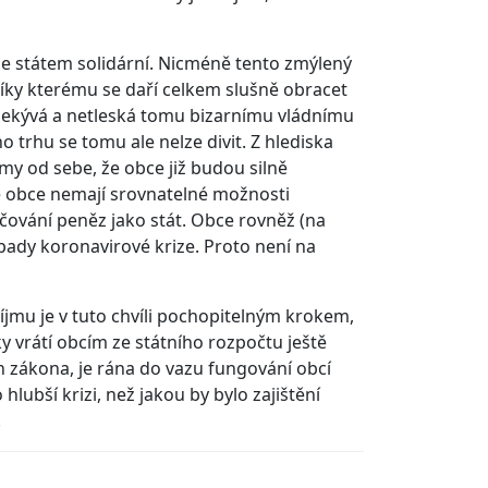
 se státem solidární. Nicméně tento zmýlený
íky kterému se daří celkem slušně obracet
 nekývá a netleská tomu bizarnímu vládnímu
o trhu se tomu ale nelze divit. Z hlediska
samy od sebe, že obce již budou silně
 obce nemají srovnatelné možnosti
ování peněz jako stát. Obce rovněž (na
pady koronavirové krize. Proto není na
jmu je v tuto chvíli pochopitelným krokem,
y vrátí obcím ze státního rozpočtu ještě
rh zákona, je rána do vazu fungování obcí
hlubší krizi, než jakou by bylo zajištění
.