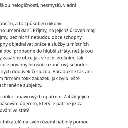
ůškou nelogičností, nesmyslů, vládní
obcím, a to způsoben nikoliv
o určení daní. Příjmy, na jejichž úroveň mají
Příjmy, bez nichž nebudou obce schopny
pny objednávat práce a služby u místních
ní obcí propadne do hlubší ztráty, než jakou
zasáhne obce jak v roce letošním, tak
 obce povinny letošní rozpočtový schodek
aných dodávek či služeb. Paradoxně tak ani
firmám tolik zakázek, jak bylo ještě
chráněné subjekty.
rotikoronavirových opatření. Zatížit jejich
ásovým úderem, který je patrně již za
ování ve státě.
podnikatelů na svém území nabídly pomoc