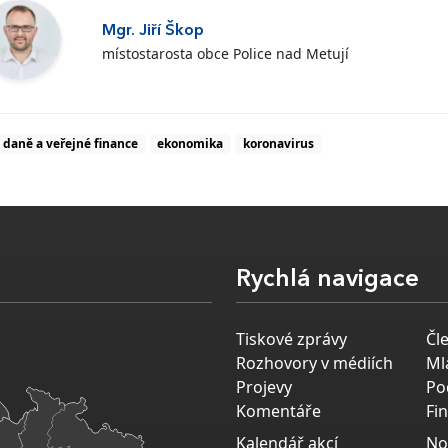
Mgr. Jiří Škop
místostarosta obce Police nad Metují
daně a veřejné finance
ekonomika
koronavirus
Rychlá navigace
Tiskové zprávy
Čl
Rozhovory v médiích
Ml
Projevy
Po
Komentáře
Fi
Kalendář akcí
No