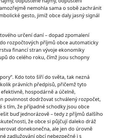
 nájmy, odpuštěné nájmy, odpuštění
rá samozřejmě nemohla sama o sobě zachránit
ymbolické gesto, jimiž obce daly jasný signál
čtového určení daní – dopad zpomalení
že do rozpočtových příjmů obce automaticky
rstva financí stran vývoje ekonomiky
kupů do celého roku, čímž jsou schopny
ory“. Kdo toto šíří do světa, tak nezná
ěkolik právních předpisů, přičemž tyto
 efektivně, hospodárně a účelně,
en povinnost dodržovat schválený rozpočet,
é s tím, že případné schodky jsou obce
řešit buď jednorázově – tedy z příjmů dalšího
kutečnosti, že obce si půjčují daleko dráž
generovat donekonečna, ale jen do úrovně
né zadlužování obcí nebezpečné i s