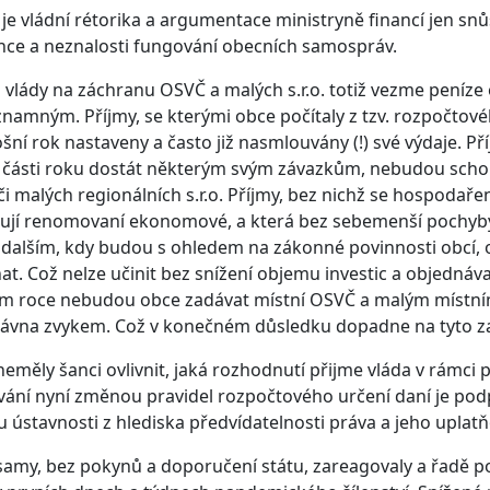
 je vládní rétorika a argumentace ministryně financí jen sn
ce a neznalosti fungování obecních samospráv.
vlády na záchranu OSVČ a malých s.r.o. totiž vezme peníze 
namným. Příjmy, se kterými obce počítaly z tzv. rozpočtovéh
ošní rok nastaveny a často již nasmlouvány (!) své výdaje. 
í části roku dostát některým svým závazkům, nebudou scho
i malých regionálních s.r.o. Příjmy, bez nichž se hospodaře
ují renomovaní ekonomové, a která bez sebemenší pochyby 
 dalším, kdy budou s ohledem na zákonné povinnosti obcí,
at. Což nelze učinit bez snížení objemu investic a objednáv
ím roce nebudou obce zadávat místní OSVČ a malým místním 
ávna zvykem. Což v konečném důsledku dopadne na tyto za
eměly šanci ovlivnit, jaká rozhodnutí přijme vláda v rámci p
ání nyní změnou pravidel rozpočtového určení daní je podp
 ústavnosti z hlediska předvídatelnosti práva a jeho uplatň
amy, bez pokynů a doporučení státu, zareagovaly a řadě 