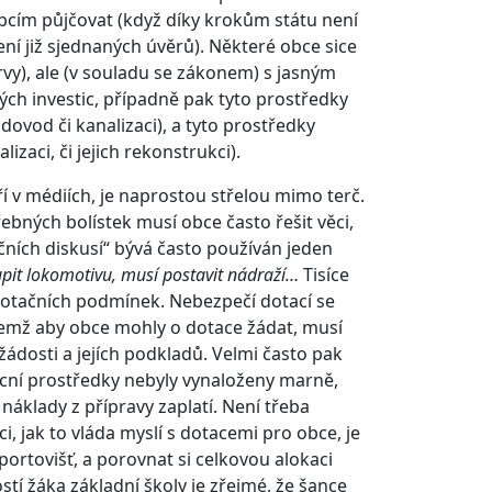
bcím půjčovat (když díky krokům státu není
í již sjednaných úvěrů). Některé obce sice
rvy), ale (v souladu se zákonem) s jasným
tých investic, případně pak tyto prostředky
dovod či kanalizaci), a tyto prostředky
aci, či jejich rekonstrukci).
í v médiích, je naprostou střelou mimo terč.
ebných bolístek musí obce často řešit věci,
čních diskusí“ bývá často používán jeden
pit lokomotivu, musí postavit nádraží…
Tisíce
 dotačních podmínek. Nebezpečí dotací se
čemž aby obce mohly o dotace žádat, musí
ádosti a jejích podkladů. Velmi často pak
ecní prostředky nebyly vynaloženy marně,
náklady z přípravy zaplatí. Není třeba
i, jak to vláda myslí s dotacemi pro obce, je
ortovišť, a porovnat si celkovou alokaci
í žáka základní školy je zřejmé, že šance