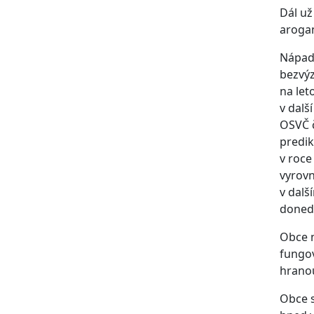
Dál už
arogan
Nápad 
bezvýz
na let
v dalš
OSVČ č
predik
v roce
vyrovn
v dalš
doned
Obce n
fungov
hranou
Obce s