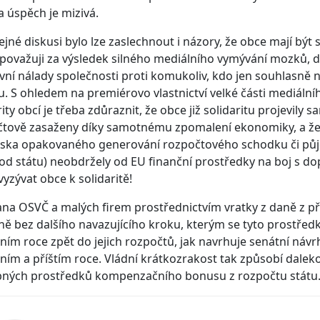
a úspěch je mizivá.
ejné diskusi bylo lze zaslechnout i názory, že obce mají být
považuji za výsledek silného mediálního vymývání mozků, d
vní nálady společnosti proti komukoliv, kdo jen souhlasně
u. S ohledem na premiérovo vlastnictví velké části mediálníh
rity obcí je třeba zdůraznit, že obce již solidaritu projevily 
čtově zasaženy díky samotnému zpomalení ekonomiky, a že
iska opakovaného generování rozpočtového schodku či půjč
 od státu) neobdržely od EU finanční prostředky na boj s do
vyzývat obce k solidaritě!
na OSVČ a malých firem prostřednictvím vratky z daně z pří
ě bez dalšího navazujícího kroku, kterým se tyto prostředk
šním roce zpět do jejich rozpočtů, jak navrhuje senátní náv
šním a příštím roce. Vládní krátkozrakost tak způsobí daleko 
bných prostředků kompenzačního bonusu z rozpočtu státu