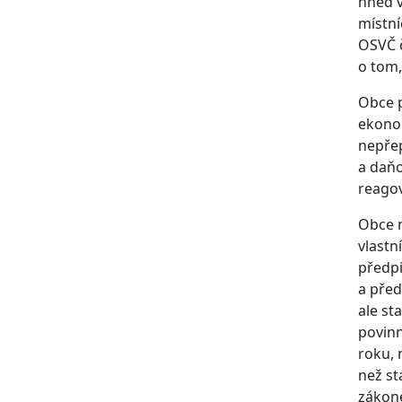
hned v
místní
OSVČ č
o tom,
Obce p
ekonom
nepřep
a daňo
reago
Obce n
vlastn
předpi
a před
ale st
povinn
roku, 
než st
zákone