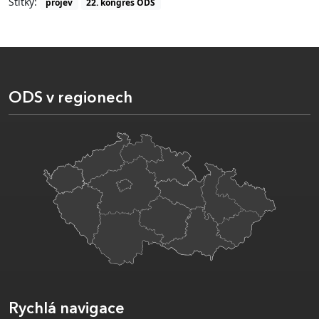
Štítky:
projev
22. kongres ODS
ODS v regionech
Rychlá navigace