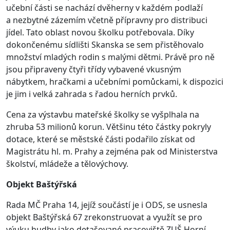
učební části se nachází dvěherny v každém podlaží
a nezbytné zázemím včetně přípravny pro distribuci
jídel. Tato oblast novou školku potřebovala. Díky
dokončenému sídlišti Skanska se sem přistěhovalo
množství mladých rodin s malými dětmi. Právě pro ně
jsou připraveny čtyři třídy vybavené vkusným
nábytkem, hračkami a učebními pomůckami, k dispozici
je jim i velká zahrada s řadou herních prvků.
Cena za výstavbu mateřské školky se vyšplhala na
zhruba 53 milionů korun. Většinu této částky pokryly
dotace, které se městské části podařilo získat od
Magistrátu hl. m. Prahy a zejména pak od Ministerstva
školství, mládeže a tělovýchovy.
Objekt Baštýřská
Rada MČ Praha 14, jejíž součástí je i ODS, se usnesla
objekt Baštýřská 67 zrekonstruovat a využít se pro
výuku hudby jako detašované pracoviště ZUŠ Horní