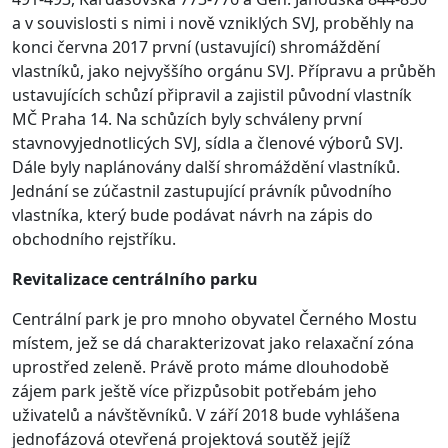
a v souvislosti s nimi i nově vzniklých SVJ, proběhly na
konci června 2017 první (ustavující) shromáždění
vlastníků, jako nejvyššího orgánu SVJ. Přípravu a průběh
ustavujících schůzí připravil a zajistil původní vlastník
MČ Praha 14. Na schůzích byly schváleny první
stavnovyjednotlicých SVJ, sídla a členové výborů SVJ.
Dále byly naplánovány další shromáždění vlastníků.
Jednání se zúčastnil zastupující právník původního
vlastníka, který bude podávat návrh na zápis do
obchodního rejstříku.
Revitalizace centrálního parku
Centrální park je pro mnoho obyvatel Černého Mostu
místem, jež se dá charakterizovat jako relaxační zóna
uprostřed zeleně. Právě proto máme dlouhodobě
zájem park ještě více přizpůsobit potřebám jeho
uživatelů a návštěvníků. V září 2018 bude vyhlášena
jednofázová otevřená projektová soutěž jejíž