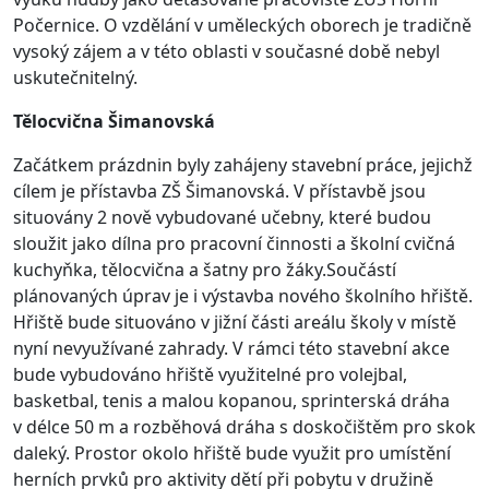
Počernice. O vzdělání v uměleckých oborech je tradičně
vysoký zájem a v této oblasti v současné době nebyl
uskutečnitelný.
Tělocvična Šimanovská
Začátkem prázdnin byly zahájeny stavební práce, jejichž
cílem je přístavba ZŠ Šimanovská. V přístavbě jsou
situovány 2 nově vybudované učebny, které budou
sloužit jako dílna pro pracovní činnosti a školní cvičná
kuchyňka, tělocvična a šatny pro žáky.Součástí
plánovaných úprav je i výstavba nového školního hřiště.
Hřiště bude situováno v jižní části areálu školy v místě
nyní nevyužívané zahrady. V rámci této stavební akce
bude vybudováno hřiště využitelné pro volejbal,
basketbal, tenis a malou kopanou, sprinterská dráha
v délce 50 m a rozběhová dráha s doskočištěm pro skok
daleký. Prostor okolo hřiště bude využit pro umístění
herních prvků pro aktivity dětí při pobytu v družině