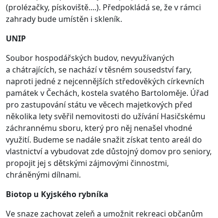
(prolézačky, pískoviště....). Předpokládá se, že v rámci
zahrady bude umístěn i skleník.
UNIP
Soubor hospodářských budov, nevyužívaných
a chátrajících, se nachází v těsném sousedství fary,
naproti jedné z nejcennějších středověkých církevních
památek v Čechách, kostela svatého Bartoloměje. Úřad
pro zastupování státu ve věcech majetkových před
několika lety svěřil nemovitosti do užívání Hasičskému
záchrannému sboru, který pro něj nenašel vhodné
využití. Budeme se nadále snažit získat tento areál do
vlastnictví a vybudovat zde důstojný domov pro seniory,
propojit jej s dětskými zájmovými činnostmi,
chráněnými dílnami.
Biotop u Kyjského rybníka
Ve snaze zachovat zeleň a umožnit rekreaci občanům