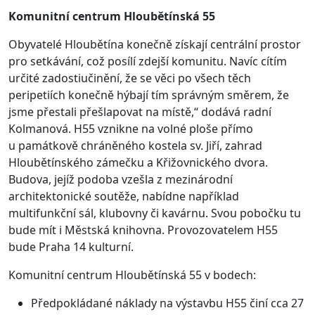
Komunitní centrum Hloubětínská 55
Obyvatelé Hloubětína konečně získají centrální prostor
pro setkávání, což posílí zdejší komunitu. Navíc cítím
určité zadostiučinění, že se věci po všech těch
peripetiích konečně hýbají tím správným směrem, že
jsme přestali přešlapovat na místě,“ dodává radní
Kolmanová. H55 vznikne na volné ploše přímo
u památkově chráněného kostela sv. Jiří, zahrad
Hloubětínského zámečku a Křižovnického dvora.
Budova, jejíž podoba vzešla z mezinárodní
architektonické soutěže, nabídne například
multifunkční sál, klubovny či kavárnu. Svou pobočku tu
bude mít i Městská knihovna. Provozovatelem H55
bude Praha 14 kulturní.
Komunitní centrum Hloubětínská 55 v bodech:
Předpokládané náklady na výstavbu H55 činí cca 27