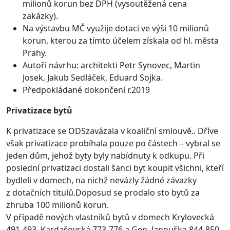
milionů korun bez DPH (vysoutěžená cena
zakázky).
Na výstavbu MČ využije dotaci ve výši 10 milionů
korun, kterou za tímto účelem získala od hl. města
Prahy.
Autoři návrhu: architekti Petr Synovec, Martin
Josek, Jakub Sedláček, Eduard Sojka.
Předpokládané dokončení r.2019
Privatizace bytů
K privatizace se ODSzavázala v koaliční smlouvě.. Dříve
však privatizace probíhala pouze po částech – vybral se
jeden dům, jehož byty byly nabídnuty k odkupu. Při
poslední privatizaci dostali šanci byt koupit všichni, kteří
bydleli v domech, na nichž nevázly žádné závazky
z dotačních titulů.Doposud se prodalo sto bytů za
zhruba 100 milionů korun.
V případě nových vlastníků bytů v domech Krylovecká
491-493, Kardašovská 773-776 a Gen. Janouška 844-850