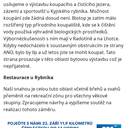
usilujeme o výstavbu koupacího a čistícího jezera,
zázemí a sportovišť u Kyjského rybníka. Možnost
koupání zde žádná dosud není. Biotop je zatím málo
rozšířený typ přírodního koupaliště, kde se k čištění
vody používá výhradně biologických prostředků.
Výbornézkušenosti s ním mají v Radotíně a na Lhotce.
Kdyby nedocházelo k soustavným obstrukcím ze strany
ANO, bylo by líp a už letos jste se mohli koupat. Tato
strana prosazuje v této oblasti bytovou výstavbu což je
nepřijatelné.
Restaurace u Rybníka
Naší snahou je celou tuto oblast včetně břehů a svahů
přeměnit na rekreační zónu pro všechny věkové
skupiny. Zpracujeme návrhy a vypíšeme soutěž na
realizaci tohoto záměru.