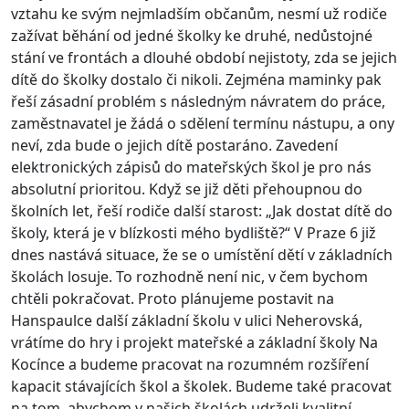
vztahu ke svým nejmladším občanům, nesmí už rodiče
zažívat běhání od jedné školky ke druhé, nedůstojné
stání ve frontách a dlouhé období nejistoty, zda se jejich
dítě do školky dostalo či nikoli. Zejména maminky pak
řeší zásadní problém s následným návratem do práce,
zaměstnavatel je žádá o sdělení termínu nástupu, a ony
neví, zda bude o jejich dítě postaráno. Zavedení
elektronických zápisů do mateřských škol je pro nás
absolutní prioritou. Když se již děti přehoupnou do
školních let, řeší rodiče další starost: „Jak dostat dítě do
školy, která je v blízkosti mého bydliště?“ V Praze 6 již
dnes nastává situace, že se o umístění dětí v základních
školách losuje. To rozhodně není nic, v čem bychom
chtěli pokračovat. Proto plánujeme postavit na
Hanspaulce další základní školu v ulici Neherovská,
vrátíme do hry i projekt mateřské a základní školy Na
Kocínce a budeme pracovat na rozumném rozšíření
kapacit stávajících škol a školek. Budeme také pracovat
na tom, abychom v našich školách udrželi kvalitní