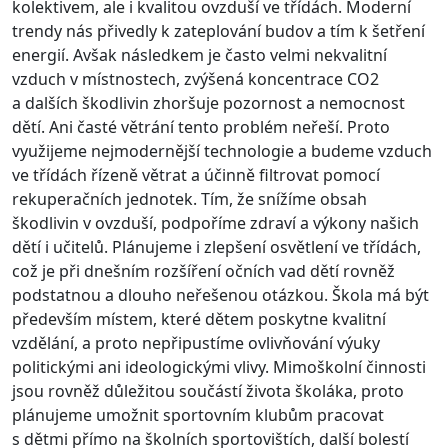
kolektivem, ale i kvalitou ovzduší ve třídách. Moderní
trendy nás přivedly k zateplování budov a tím k šetření
energií. Avšak následkem je často velmi nekvalitní
vzduch v místnostech, zvýšená koncentrace CO2
a dalších škodlivin zhoršuje pozornost a nemocnost
dětí. Ani časté větrání tento problém neřeší. Proto
využijeme nejmodernější technologie a budeme vzduch
ve třídách řízeně větrat a účinně filtrovat pomocí
rekuperačních jednotek. Tím, že snížíme obsah
škodlivin v ovzduší, podpoříme zdraví a výkony našich
dětí i učitelů. Plánujeme i zlepšení osvětlení ve třídách,
což je při dnešním rozšíření očních vad dětí rovněž
podstatnou a dlouho neřešenou otázkou. Škola má být
především místem, které dětem poskytne kvalitní
vzdělání, a proto nepřipustíme ovlivňování výuky
politickými ani ideologickými vlivy. Mimoškolní činnosti
jsou rovněž důležitou součástí života školáka, proto
plánujeme umožnit sportovním klubům pracovat
s dětmi přímo na školních sportovištích, další bolestí