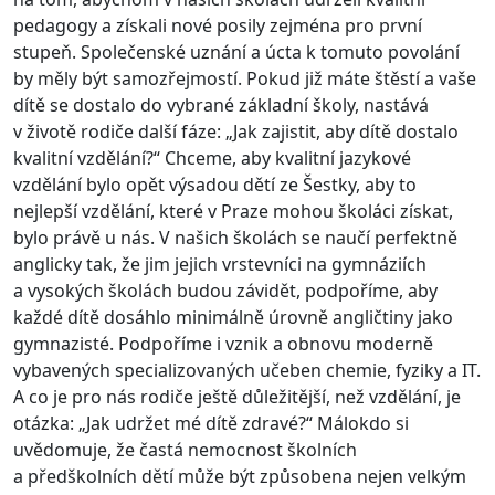
pedagogy a získali nové posily zejména pro první
stupeň. Společenské uznání a úcta k tomuto povolání
by měly být samozřejmostí. Pokud již máte štěstí a vaše
dítě se dostalo do vybrané základní školy, nastává
v životě rodiče další fáze: „Jak zajistit, aby dítě dostalo
kvalitní vzdělání?“ Chceme, aby kvalitní jazykové
vzdělání bylo opět výsadou dětí ze Šestky, aby to
nejlepší vzdělání, které v Praze mohou školáci získat,
bylo právě u nás. V našich školách se naučí perfektně
anglicky tak, že jim jejich vrstevníci na gymnáziích
a vysokých školách budou závidět, podpoříme, aby
každé dítě dosáhlo minimálně úrovně angličtiny jako
gymnazisté. Podpoříme i vznik a obnovu moderně
vybavených specializovaných učeben chemie, fyziky a IT.
A co je pro nás rodiče ještě důležitější, než vzdělání, je
otázka: „Jak udržet mé dítě zdravé?“ Málokdo si
uvědomuje, že častá nemocnost školních
a předškolních dětí může být způsobena nejen velkým