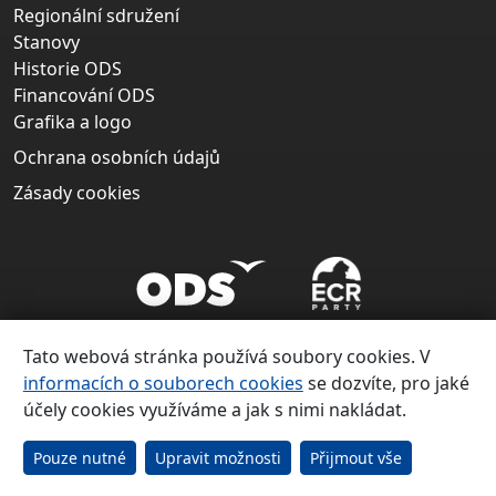
Regionální sdružení
Stanovy
Historie ODS
Financování ODS
Grafika a logo
Ochrana osobních údajů
Zásady cookies
Tato webová stránka používá soubory cookies. V
informacích o souborech cookies
se dozvíte, pro jaké
účely cookies využíváme a jak s nimi nakládat.
Copyright ©
Občanská demokratická strana 1991 – 2026
Pouze nutné
Upravit možnosti
Přijmout vše