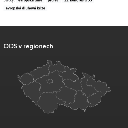
evropská unie
projev
22. kongres ODS
evropská dluhová krize
ODS v regionech