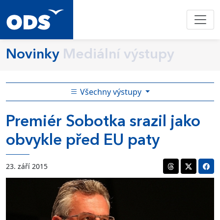
Novinky
Mediální výstupy
Všechny výstupy
Premiér Sobotka srazil jako
obvykle před EU paty
23. září 2015