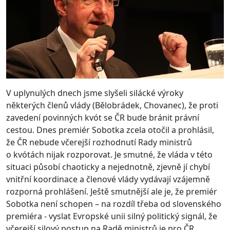
V uplynulých dnech jsme slyšeli silácké výroky
některých členů vlády (Bělobrádek, Chovanec), že proti
zavedení povinných kvót se ČR bude bránit právní
cestou. Dnes premiér Sobotka zcela otočil a prohlásil,
že ČR nebude včerejší rozhodnutí Rady ministrů
o kvótách nijak rozporovat. Je smutné, že vláda v této
situaci působí chaoticky a nejednotně, zjevně jí chybí
vnitřní koordinace a členové vlády vydávají vzájemně
rozporná prohlášení. Ještě smutnější ale je, že premiér
Sobotka není schopen – na rozdíl třeba od slovenského
premiéra - vyslat Evropské unii silný politický signál, že
včerejší silový postup na Radě ministrů je pro ČR