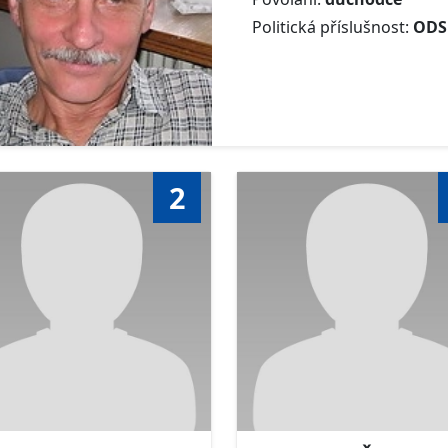
Politická příslušnost:
ODS
2