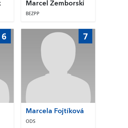
k
Marcel Zemborski
BEZPP
6
7
Marcela Fojtíková
ODS