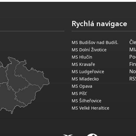
Rychlá navigace
Čl
MS Budišov nad Budiš.
Ml
MS Dolní Životice
Po
MS Hlučín
Fi
MS Kravaře
No
MS Ludgeřovice
RS
MS Mladecko
MS Opava
MS Píšť
MS Šilheřovice
MS Velké Heraltice