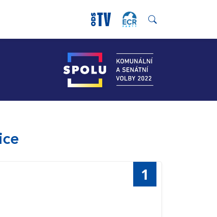
ice
1