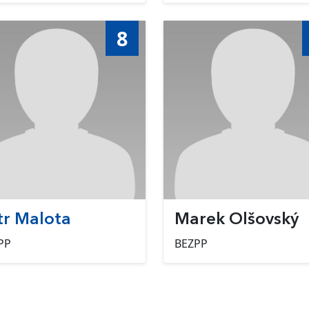
8
tr Malota
Marek Olšovský
PP
BEZPP