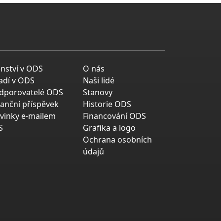
enství v ODS
O nás
adí v ODS
Naši lidé
dporovatelé ODS
Stanovy
nanční příspěvek
Historie ODS
vinky e-mailem
Financování ODS
S
Grafika a logo
Ochrana osobních
údajů