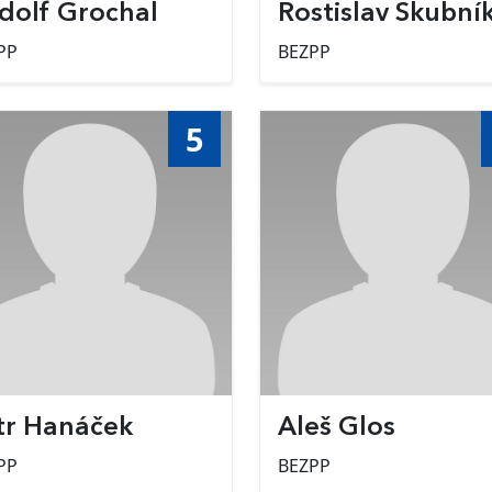
dolf Grochal
Rostislav Škubní
PP
BEZPP
5
tr Hanáček
Aleš Glos
PP
BEZPP