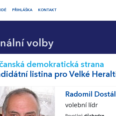
LIDÉ
PŘIHLÁŠKA
KONTAKT
ální volby
anská demokratická strana
didátní listina pro Velké Heralt
Radomil Dostál
volební lídr
Povolání:
důchodce