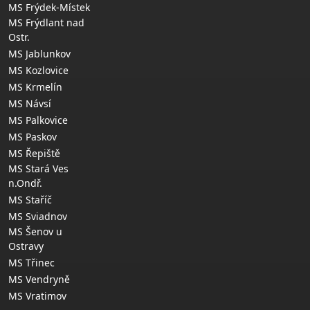
MS Frýdek-Místek
MS Frýdlant nad
Ostr.
MS Jablunkov
MS Kozlovice
MS Krmelín
MS Návsí
MS Palkovice
MS Paskov
MS Řepiště
MS Stará Ves
n.Ondř.
MS Staříč
MS Sviadnov
MS Šenov u
Ostravy
MS Třinec
MS Vendryně
MS Vratimov