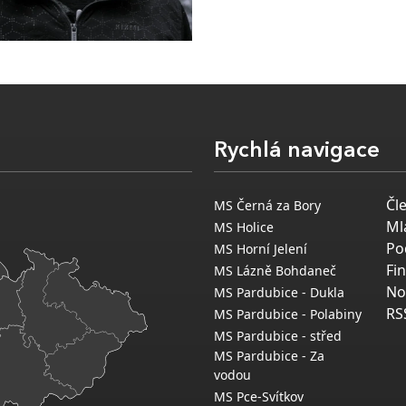
Rychlá navigace
Čl
MS Černá za Bory
Ml
MS Holice
Po
MS Horní Jelení
Fi
MS Lázně Bohdaneč
No
MS Pardubice - Dukla
RS
MS Pardubice - Polabiny
MS Pardubice - střed
MS Pardubice - Za
vodou
MS Pce-Svítkov