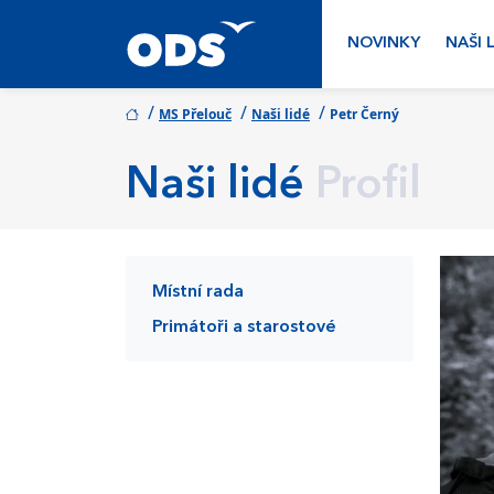
NOVINKY
NAŠI 
/
/
/
MS Přelouč
Naši lidé
Petr Černý
Naši lidé
Profil
Místní rada
Primátoři a starostové