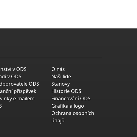
enství v ODS
O nás
adí v ODS
Naši lidé
dporovatelé ODS
Stanovy
nanční příspěvek
Historie ODS
vinky e-mailem
Financování ODS
S
Grafika a logo
Ochrana osobních
údajů