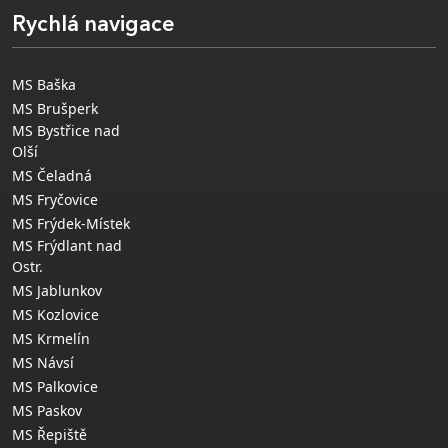
Rychlá navigace
MS Baška
MS Brušperk
MS Bystřice nad
Olší
MS Čeladná
MS Fryčovice
MS Frýdek-Místek
MS Frýdlant nad
Ostr.
MS Jablunkov
MS Kozlovice
MS Krmelín
MS Návsí
MS Palkovice
MS Paskov
MS Řepiště