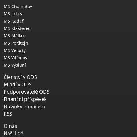
MS Chomutov
MS Jirkov
MS Kadaň
MS Klášterec
MS Málkov
MS Perštejn
MS Vejprty
MS Vilémov
MS Výsluní
Členství v ODS
Mladí v ODS
Podporovatelé ODS
Finanční příspěvek
Novinky e-mailem
RSS
O nás
Naši lidé