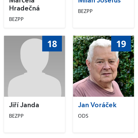
Marcela
Milan Josefus
Hradečná
BEZPP
BEZPP
18
19
Jiří Janda
Jan Voráček
BEZPP
ODS