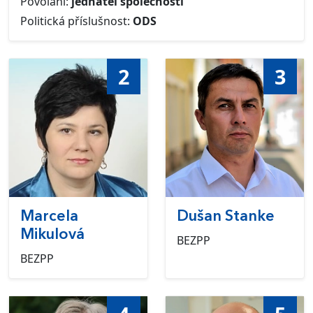
Povolání:
jednatel společnosti
Politická příslušnost:
ODS
2
3
Marcela
Dušan Stanke
Mikulová
BEZPP
BEZPP