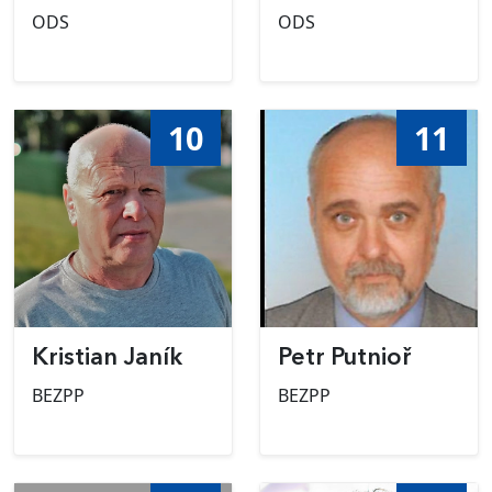
ODS
ODS
10
11
Kristian Janík
Petr Putnioř
BEZPP
BEZPP