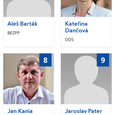
Aleš Barták
Kateřina
Dančová
BEZPP
ODS
8
9
Jan Kania
Jaroslav Pater