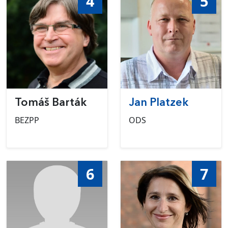
4
5
Tomáš Barták
Jan Platzek
BEZPP
ODS
6
7