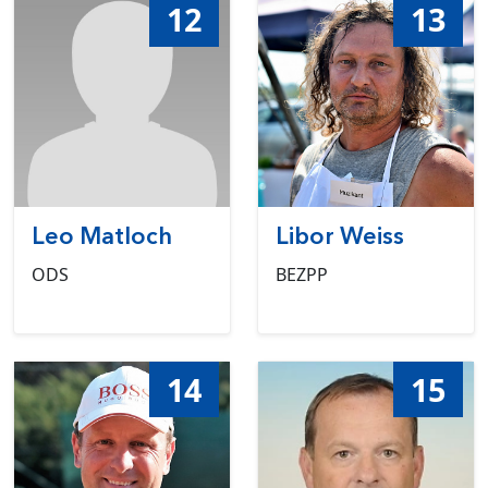
12
13
Leo Matloch
Libor Weiss
ODS
BEZPP
14
15