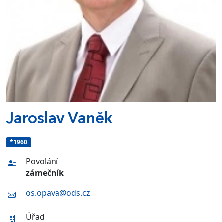
Jaroslav Vaněk
*1960
Povolání
zámečník
os.opava@ods.cz
Úřad