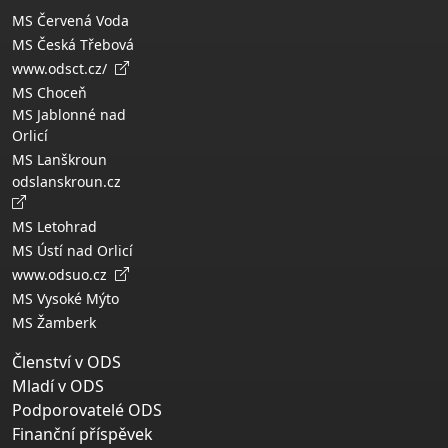
MS Červená Voda
MS Česká Třebová
www.odsct.cz/
MS Choceň
MS Jablonné nad
Orlicí
MS Lanškroun
odslanskroun.cz
MS Letohrad
MS Ústí nad Orlicí
www.odsuo.cz
MS Vysoké Mýto
MS Žamberk
Členství v ODS
Mladí v ODS
Podporovatelé ODS
Finanční příspěvek